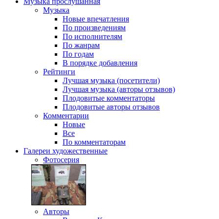
Музыка
прослушанная
Музыка
Новые впечатления
По произведениям
По исполнителям
По жанрам
По годам
В порядке добавления
Рейтинги
Лучшая музыка (посетители)
Лучшая музыка (авторы отзывов)
Плодовитые комментаторы
Плодовитые авторы отзывов
Комментарии
Новые
Все
По комментаторам
Галереи
художественные
Фотосерия
Авторы