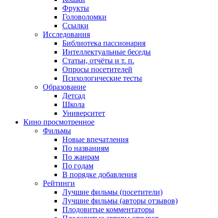
Фрукты
Головоломки
Ссылки
Исследования
Библиотека пассионария
Интеллектуальные беседы
Статьи, отчёты и т. п.
Опросы посетителей
Психологические тесты
Образование
Детсад
Школа
Университет
Кино
просмотренное
Фильмы
Новые впечатления
По названиям
По жанрам
По годам
В порядке добавления
Рейтинги
Лучшие фильмы (посетители)
Лучшие фильмы (авторы отзывов)
Плодовитые комментаторы