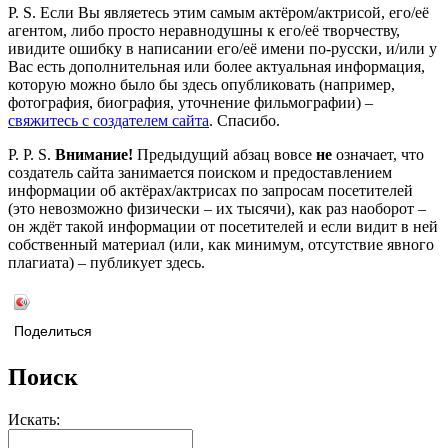
P. S. Если Вы являетесь этим самым актёром/актрисой, его/её
агентом, либо просто неравнодушны к его/её творчеству,
ивидите ошибку в написании его/её имени по-русски, и/или у
Вас есть дополнительная или более актуальная информация,
которую можно было бы здесь опубликовать (например,
фотография, биография, уточнение фильмографии) –
свяжитесь с создателем сайта
. Спасибо.
P. P. S.
Внимание!
Предыдущий абзац вовсе
не
означает, что
создатель сайта занимается поиском и предоставлением
информации об актёрах/актрисах по запросам посетителей
(это невозможно физически – их тысячи), как раз наоборот –
он ждёт такой информации от посетителей и если видит в ней
собственный материал (или, как минимум, отсутствие явного
плагиата) – публикует здесь.
Поделиться
Поиск
Искать: