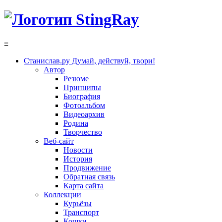
≡
Станислав.ру
Думай, действуй, твори!
Автор
Резюме
Принципы
Биография
Фотоальбом
Видеоархив
Родина
Творчество
Веб-сайт
Новости
История
Продвижение
Обратная связь
Карта сайта
Коллекции
Курьёзы
Транспорт
Кошки