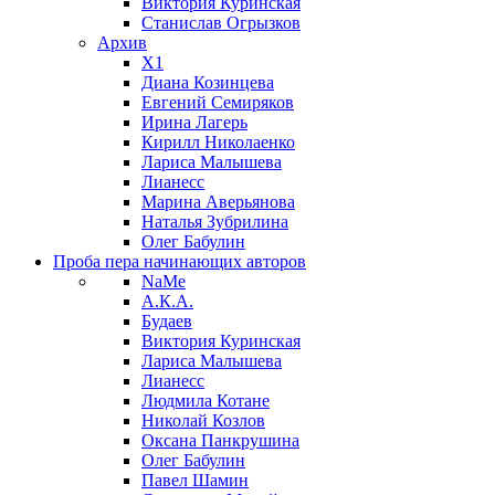
Виктория Куринская
Станислав Огрызков
Архив
X1
Диана Козинцева
Евгений Семиряков
Ирина Лагерь
Кирилл Николаенко
Лариса Малышева
Лианесс
Марина Аверьянова
Наталья Зубрилина
Олег Бабулин
Проба пера
начинающих авторов
NaMe
А.К.А.
Будаев
Виктория Куринская
Лариса Малышева
Лианесс
Людмила Котане
Николай Козлов
Оксана Панкрушина
Олег Бабулин
Павел Шамин