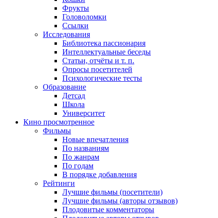
Фрукты
Головоломки
Ссылки
Исследования
Библиотека пассионария
Интеллектуальные беседы
Статьи, отчёты и т. п.
Опросы посетителей
Психологические тесты
Образование
Детсад
Школа
Университет
Кино
просмотренное
Фильмы
Новые впечатления
По названиям
По жанрам
По годам
В порядке добавления
Рейтинги
Лучшие фильмы (посетители)
Лучшие фильмы (авторы отзывов)
Плодовитые комментаторы