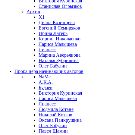
Виктория Куринская
Станислав Огрызков
Архив
X1
Диана Козинцева
Евгений Семиряков
Ирина Лагерь
Кирилл Николаенко
Лариса Малышева
Лианесс
Марина Аверьянова
Наталья Зубрилина
Олег Бабулин
Проба пера
начинающих авторов
NaMe
А.К.А.
Будаев
Виктория Куринская
Лариса Малышева
Лианесс
Людмила Котане
Николай Козлов
Оксана Панкрушина
Олег Бабулин
Павел Шамин