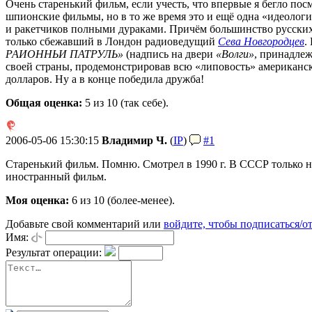
Очень старенький фильм, если учесть, что впервые я бегло посм
шпионские фильмы, но в то же время это и ещё одна «идеолог
и ракетчиков полными дураками. Причём большинство русских и
только сбежавший в Лондон радиоведущий
Сева Новгородцев
.
РАИОННЬИ ПАТРУЛЬ»
(надпись на двери
«Волги»
, принадлеж
своей страны, продемонстрировав всю «липовость» американ
долларов. Ну а в конце победила дружба!
Общая оценка:
5
из 10 (так себе).
2006-05-06 15:30:15
Владимир Ч.
(
IP
)
#1
Старенький фильм. Помню. Смотрел в 1990 г. В СССР только н
иностранный фильм.
Моя оценка:
6 из 10 (более-менее).
Добавьте свой комментарий или
войдите, чтобы подписаться/о
Имя:
Результат операции: