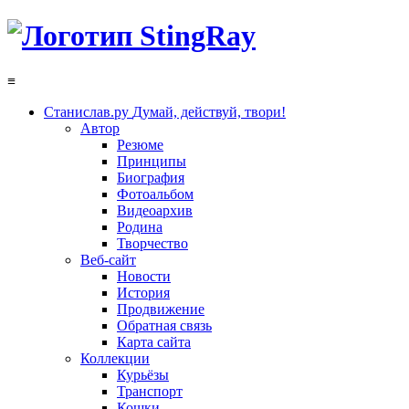
≡
Станислав.ру
Думай, действуй, твори!
Автор
Резюме
Принципы
Биография
Фотоальбом
Видеоархив
Родина
Творчество
Веб-сайт
Новости
История
Продвижение
Обратная связь
Карта сайта
Коллекции
Курьёзы
Транспорт
Кошки