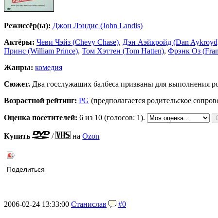
Режиссёр(ы):
Джон Лэндис (John Landis)
Актёры:
Чеви Чэйз (Chevy Chase)
,
Дэн Аэйкройд (Dan Aykroyd
Принс (William Prince)
,
Том Хэттен (Tom Hatten)
,
Фрэнк Оз (Fra
Жанры:
комедия
Сюжет.
Два госслужащих балбеса призваны для выполнения р
Возрастной рейтинг:
PG
(предполагается родительское сопро
Оценка посетителей:
6
из 10 (голосов: 1).
Купить
/
на
Ozon
Поделиться
2006-02-24 13:33:00
Станислав
#0