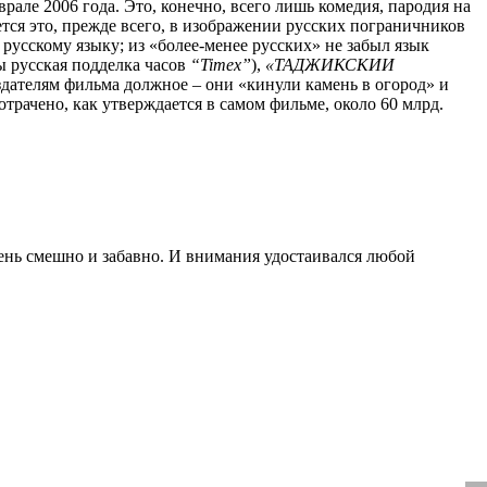
врале 2006 года. Это, конечно, всего лишь комедия, пародия на
тся это, прежде всего, в изображении русских пограничников
русскому языку; из «более-менее русских» не забыл язык
ы русская подделка часов
“Timex”
),
«ТАДЖИКСКИИ
здателям фильма должное – они «кинули камень в огород» и
потрачено, как утверждается в самом фильме, около 60 млрд.
чень смешно и забавно. И внимания удостаивался любой