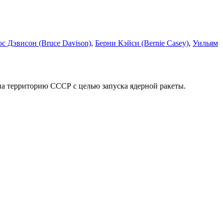
с Дэвисон (Bruce Davison)
,
Берни Кэйси (Bernie Casey)
,
Уильям
 территорию СССР с целью запуска ядерной ракеты.