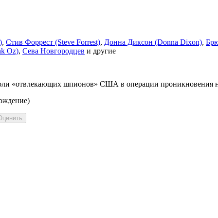
)
,
Стив Форрест (Steve Forrest)
,
Донна Диксон (Donna Dixon)
,
Брю
nk Oz)
,
Сева Новгородцев
и другие
оли «отвлекающих шпионов» США в операции проникновения на
вождение)