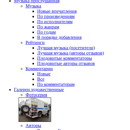
Музыка
прослушанная
Музыка
Новые впечатления
По произведениям
По исполнителям
По жанрам
По годам
В порядке добавления
Рейтинги
Лучшая музыка (посетители)
Лучшая музыка (авторы отзывов)
Плодовитые комментаторы
Плодовитые авторы отзывов
Комментарии
Новые
Все
По комментаторам
Галереи
художественные
Фотосерия
Авторы