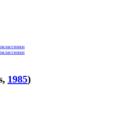
s,
1985
)