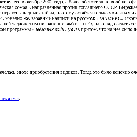
отрел его в октябре 2002 года, а более обстоятельно вообще в фе
ическая бомба», направленная против тогдашнего СССР. Выражае
грают западные актёры, поэтому остаётся только умиляться их 
 И, конечно же, забавные надписи на русском:
«ТАŇМЕКС»
(якоб
ащей таджикским пограничникам) и т. п. Однако надо отдать со
ской программы
«Звёздных войн» (SOI)
, притом, что на неё было 
ачалась эпоха приобретения видиков. Тогда это было конечно о
тписаться
.