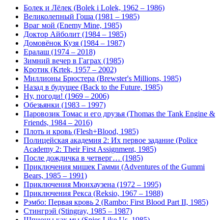
Болек и Лёлек (Bolek i Lolek, 1962 – 1986)
Великолепный Гоша (1981 – 1985)
Враг мой (Enemy Mine, 1985)
Доктор Айболит (1984 – 1985)
Домовёнок Кузя (1984 – 1987)
Ералаш (1974 – 2018)
Зимний вечер в Гаграх (1985)
Кротик (Krtek, 1957 – 2002)
Миллионы Брюстера (Brewster's Millions, 1985)
Назад в будущее (Back to the Future, 1985)
Ну, погоди! (1969 – 2006)
Обезьянки (1983 – 1997)
Паровозик Томас и его друзья (Thomas the Tank Engine &
Friends, 1984 – 2016)
Плоть и кровь (Flesh+Blood, 1985)
Полицейская академия 2: Их первое задание (Police
Academy 2: Their First Assignment, 1985)
После дождичка в четверг… (1985)
Приключения мишек Гамми (Adventures of the Gummi
Bears, 1985 – 1991)
Приключения Мюнхаузена (1972 – 1995)
Приключения Рекса (Reksio, 1967 – 1988)
Рэмбо: Первая кровь 2 (Rambo: First Blood Part II, 1985)
Стингрэй (Stingray, 1985 – 1987)
Шпионы как мы (Spies Like Us, 1985)