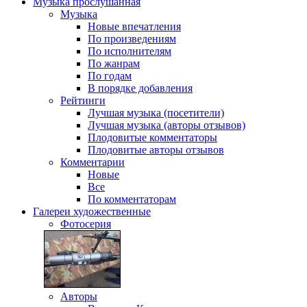
Музыка
прослушанная
Музыка
Новые впечатления
По произведениям
По исполнителям
По жанрам
По годам
В порядке добавления
Рейтинги
Лучшая музыка (посетители)
Лучшая музыка (авторы отзывов)
Плодовитые комментаторы
Плодовитые авторы отзывов
Комментарии
Новые
Все
По комментаторам
Галереи
художественные
Фотосерия
Авторы