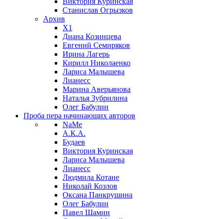
Виктория Куринская
Станислав Огрызков
Архив
X1
Диана Козинцева
Евгений Семиряков
Ирина Лагерь
Кирилл Николаенко
Лариса Малышева
Лианесс
Марина Аверьянова
Наталья Зубрилина
Олег Бабулин
Проба пера
начинающих авторов
NaMe
А.К.А.
Будаев
Виктория Куринская
Лариса Малышева
Лианесс
Людмила Котане
Николай Козлов
Оксана Панкрушина
Олег Бабулин
Павел Шамин