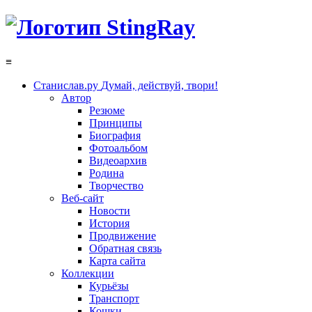
≡
Станислав.ру
Думай, действуй, твори!
Автор
Резюме
Принципы
Биография
Фотоальбом
Видеоархив
Родина
Творчество
Веб-сайт
Новости
История
Продвижение
Обратная связь
Карта сайта
Коллекции
Курьёзы
Транспорт
Кошки