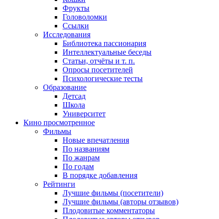
Фрукты
Головоломки
Ссылки
Исследования
Библиотека пассионария
Интеллектуальные беседы
Статьи, отчёты и т. п.
Опросы посетителей
Психологические тесты
Образование
Детсад
Школа
Университет
Кино
просмотренное
Фильмы
Новые впечатления
По названиям
По жанрам
По годам
В порядке добавления
Рейтинги
Лучшие фильмы (посетители)
Лучшие фильмы (авторы отзывов)
Плодовитые комментаторы