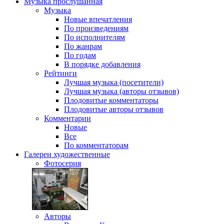
Музыка
прослушанная
Музыка
Новые впечатления
По произведениям
По исполнителям
По жанрам
По годам
В порядке добавления
Рейтинги
Лучшая музыка (посетители)
Лучшая музыка (авторы отзывов)
Плодовитые комментаторы
Плодовитые авторы отзывов
Комментарии
Новые
Все
По комментаторам
Галереи
художественные
Фотосерия
Авторы