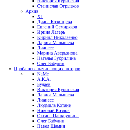
Виктория Куринская
Станислав Огрызков
Архив
X1
Диана Козинцева
Евгений Семиряков
Ирина Лагерь
Кирилл Николаенко
Лариса Малышева
Лианесс
Марина Аверьянова
Наталья Зубрилина
Олег Бабулин
Проба пера
начинающих авторов
NaMe
А.К.А.
Будаев
Виктория Куринская
Лариса Малышева
Лианесс
Людмила Котане
Николай Козлов
Оксана Панкрушина
Олег Бабулин
Павел Шамин