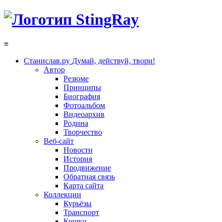
≡
Станислав.ру
Думай, действуй, твори!
Автор
Резюме
Принципы
Биография
Фотоальбом
Видеоархив
Родина
Творчество
Веб-сайт
Новости
История
Продвижение
Обратная связь
Карта сайта
Коллекции
Курьёзы
Транспорт
Кошки