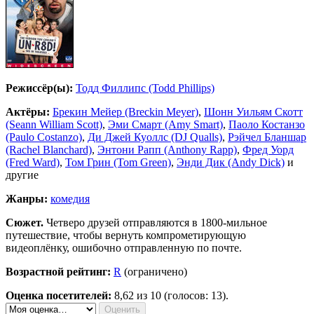
Режиссёр(ы):
Тодд Филлипс (Todd Phillips)
Актёры:
Брекин Мейер (Breckin Meyer)
,
Шонн Уильям Скотт
(Seann William Scott)
,
Эми Смарт (Amy Smart)
,
Паоло Костанзо
(Paulo Costanzo)
,
Ди Джей Куоллс (DJ Qualls)
,
Рэйчел Бланшар
(Rachel Blanchard)
,
Энтони Рапп (Anthony Rapp)
,
Фред Уорд
(Fred Ward)
,
Том Грин (Tom Green)
,
Энди Дик (Andy Dick)
и
другие
Жанры:
комедия
Сюжет.
Четверо друзей отправляются в 1800-мильное
путешествие, чтобы вернуть компрометирующую
видеоплёнку, ошибочно отправленную по почте.
Возрастной рейтинг:
R
(ограничено)
Оценка посетителей:
8,62
из 10 (голосов: 13).