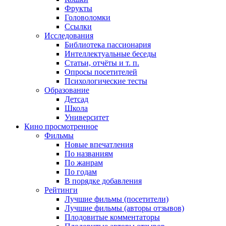
Фрукты
Головоломки
Ссылки
Исследования
Библиотека пассионария
Интеллектуальные беседы
Статьи, отчёты и т. п.
Опросы посетителей
Психологические тесты
Образование
Детсад
Школа
Университет
Кино
просмотренное
Фильмы
Новые впечатления
По названиям
По жанрам
По годам
В порядке добавления
Рейтинги
Лучшие фильмы (посетители)
Лучшие фильмы (авторы отзывов)
Плодовитые комментаторы