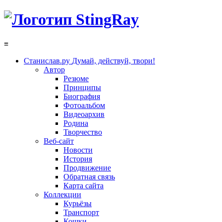
≡
Станислав.ру
Думай, действуй, твори!
Автор
Резюме
Принципы
Биография
Фотоальбом
Видеоархив
Родина
Творчество
Веб-сайт
Новости
История
Продвижение
Обратная связь
Карта сайта
Коллекции
Курьёзы
Транспорт
Кошки