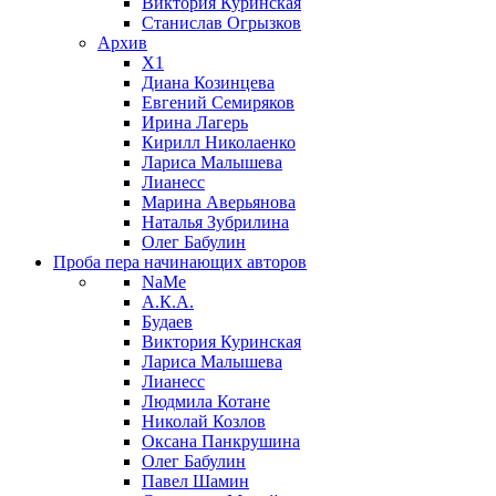
Виктория Куринская
Станислав Огрызков
Архив
X1
Диана Козинцева
Евгений Семиряков
Ирина Лагерь
Кирилл Николаенко
Лариса Малышева
Лианесс
Марина Аверьянова
Наталья Зубрилина
Олег Бабулин
Проба пера
начинающих авторов
NaMe
А.К.А.
Будаев
Виктория Куринская
Лариса Малышева
Лианесс
Людмила Котане
Николай Козлов
Оксана Панкрушина
Олег Бабулин
Павел Шамин