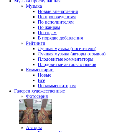
Музыка
прослушанная
Музыка
Новые впечатления
По произведениям
По исполнителям
По жанрам
По годам
В порядке добавления
Рейтинги
Лучшая музыка (посетители)
Лучшая музыка (авторы отзывов)
Плодовитые комментаторы
Плодовитые авторы отзывов
Комментарии
Новые
Все
По комментаторам
Галереи
художественные
Фотосерия
Авторы