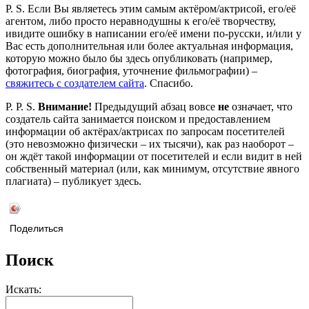
P. S. Если Вы являетесь этим самым актёром/актрисой, его/её
агентом, либо просто неравнодушны к его/её творчеству,
ивидите ошибку в написании его/её имени по-русски, и/или у
Вас есть дополнительная или более актуальная информация,
которую можно было бы здесь опубликовать (например,
фотография, биография, уточнение фильмографии) –
свяжитесь с создателем сайта
. Спасибо.
P. P. S.
Внимание!
Предыдущий абзац вовсе
не
означает, что
создатель сайта занимается поиском и предоставлением
информации об актёрах/актрисах по запросам посетителей
(это невозможно физически – их тысячи), как раз наоборот –
он ждёт такой информации от посетителей и если видит в ней
собственный материал (или, как минимум, отсутствие явного
плагиата) – публикует здесь.
Поделиться
Поиск
Искать: