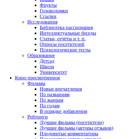
Фрукты
Головоломки
Ссылки
Исследования
Библиотека пассионария
Интеллектуальные беседы
Статьи, отчёты и т. п.
Опросы посетителей
Психологические тесты
Образование
Детсад
Школа
Университет
Кино
просмотренное
Фильмы
Новые впечатления
По названиям
По жанрам
По годам
В порядке добавления
Рейтинги
Лучшие фильмы (посетители)
Лучшие фильмы (авторы отзывов)
Плодовитые комментаторы