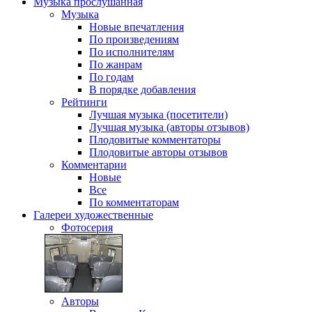
Музыка
прослушанная
Музыка
Новые впечатления
По произведениям
По исполнителям
По жанрам
По годам
В порядке добавления
Рейтинги
Лучшая музыка (посетители)
Лучшая музыка (авторы отзывов)
Плодовитые комментаторы
Плодовитые авторы отзывов
Комментарии
Новые
Все
По комментаторам
Галереи
художественные
Фотосерия
Авторы