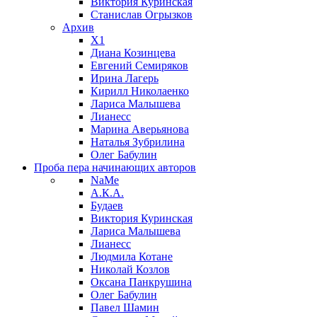
Виктория Куринская
Станислав Огрызков
Архив
X1
Диана Козинцева
Евгений Семиряков
Ирина Лагерь
Кирилл Николаенко
Лариса Малышева
Лианесс
Марина Аверьянова
Наталья Зубрилина
Олег Бабулин
Проба пера
начинающих авторов
NaMe
А.К.А.
Будаев
Виктория Куринская
Лариса Малышева
Лианесс
Людмила Котане
Николай Козлов
Оксана Панкрушина
Олег Бабулин
Павел Шамин