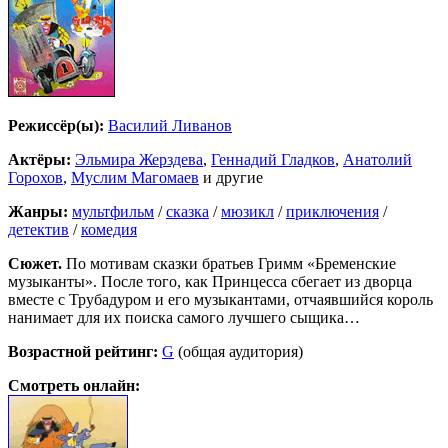
Режиссёр(ы):
Василий Ливанов
Актёры:
Эльмира Жерздева
,
Геннадий Гладков
,
Анатолий
Горохов
,
Муслим Магомаев
и другие
Жанры:
мультфильм
/
сказка
/
мюзикл
/
приключения
/
детектив
/
комедия
Сюжет.
По мотивам сказки братьев Гримм «Бременские
музыканты». После того, как Принцесса сбегает из дворца
вместе с Трубадуром и его музыкантами, отчаявшийся король
нанимает для их поиска самого лучшего сыщика…
Возрастной рейтинг:
G
(общая аудитория)
Смотреть онлайн: