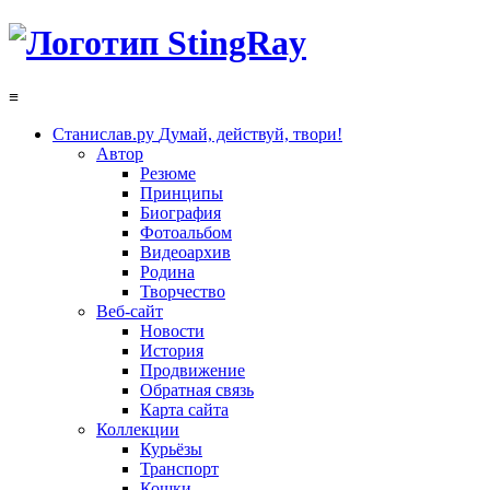
≡
Станислав.ру
Думай, действуй, твори!
Автор
Резюме
Принципы
Биография
Фотоальбом
Видеоархив
Родина
Творчество
Веб-сайт
Новости
История
Продвижение
Обратная связь
Карта сайта
Коллекции
Курьёзы
Транспорт
Кошки