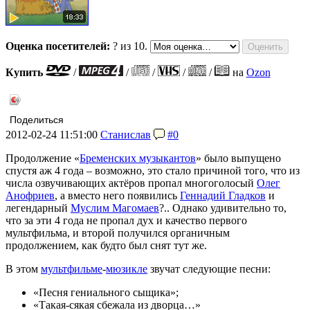
Оценка посетителей:
?
из 10.
Купить
/
/
/
/
/
на
Ozon
Поделиться
2012-02-24 11:51:00
Станислав
#0
Продолжение «
Бременских музыкантов
» было выпущено
спустя аж 4 года – возможно, это стало причиной того, что из
числа озвучивающих актёров пропал многоголосый
Олег
Анофриев
, а вместо него появились
Геннадий Гладков
и
легендарный
Муслим Магомаев
?.. Однако удивительно то,
что за эти 4 года не пропал дух и качество первого
мультфильма, и второй получился органичным
продолжением, как будто был снят тут же.
В этом
мультфильме
-
мюзикле
звучат следующие песни:
«Песня гениального сыщика»;
«Такая-сякая сбежала из дворца…»