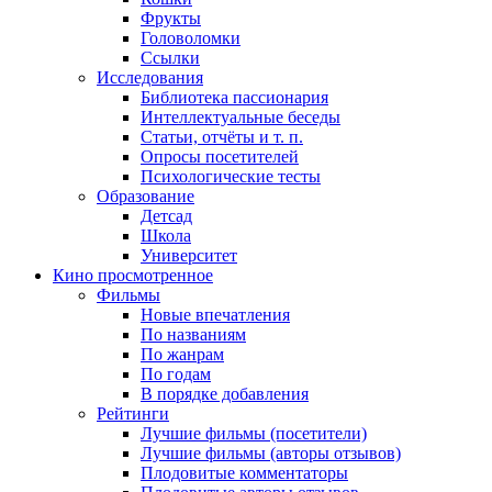
Фрукты
Головоломки
Ссылки
Исследования
Библиотека пассионария
Интеллектуальные беседы
Статьи, отчёты и т. п.
Опросы посетителей
Психологические тесты
Образование
Детсад
Школа
Университет
Кино
просмотренное
Фильмы
Новые впечатления
По названиям
По жанрам
По годам
В порядке добавления
Рейтинги
Лучшие фильмы (посетители)
Лучшие фильмы (авторы отзывов)
Плодовитые комментаторы