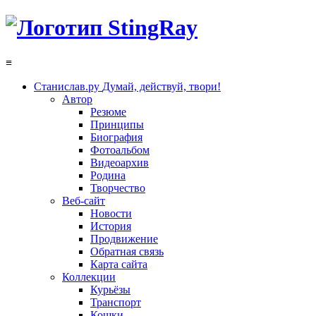
≡
Станислав.ру
Думай, действуй, твори!
Автор
Резюме
Принципы
Биография
Фотоальбом
Видеоархив
Родина
Творчество
Веб-сайт
Новости
История
Продвижение
Обратная связь
Карта сайта
Коллекции
Курьёзы
Транспорт
Кошки