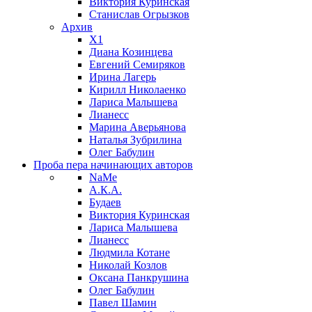
Виктория Куринская
Станислав Огрызков
Архив
X1
Диана Козинцева
Евгений Семиряков
Ирина Лагерь
Кирилл Николаенко
Лариса Малышева
Лианесс
Марина Аверьянова
Наталья Зубрилина
Олег Бабулин
Проба пера
начинающих авторов
NaMe
А.К.А.
Будаев
Виктория Куринская
Лариса Малышева
Лианесс
Людмила Котане
Николай Козлов
Оксана Панкрушина
Олег Бабулин
Павел Шамин