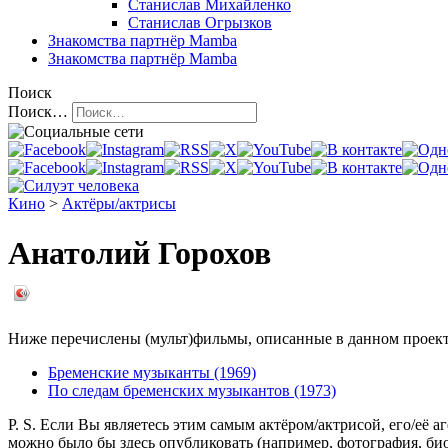
Станислав Михайленко
Станислав Огрызков
Знакомства
партнёр Mamba
Знакомства
партнёр Mamba
Поиск
Поиск…
Кино
>
Актёры/актрисы
Анатолий Горохов
Ниже перечислены (мульт)фильмы, описанные в данном проекте,
Бременские музыканты (1969)
По следам бременских музыкантов (1973)
P. S. Если Вы являетесь этим самым актёром/актрисой, его/её 
можно было бы здесь опубликовать (например, фотография, б