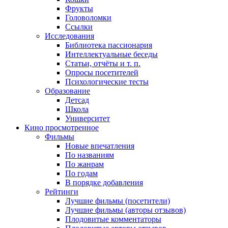
Фрукты
Головоломки
Ссылки
Исследования
Библиотека пассионария
Интеллектуальные беседы
Статьи, отчёты и т. п.
Опросы посетителей
Психологические тесты
Образование
Детсад
Школа
Университет
Кино
просмотренное
Фильмы
Новые впечатления
По названиям
По жанрам
По годам
В порядке добавления
Рейтинги
Лучшие фильмы (посетители)
Лучшие фильмы (авторы отзывов)
Плодовитые комментаторы