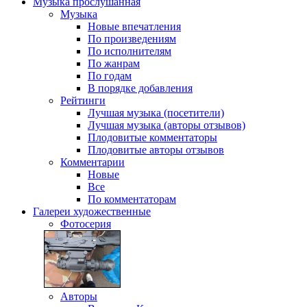
Музыка
прослушанная
Музыка
Новые впечатления
По произведениям
По исполнителям
По жанрам
По годам
В порядке добавления
Рейтинги
Лучшая музыка (посетители)
Лучшая музыка (авторы отзывов)
Плодовитые комментаторы
Плодовитые авторы отзывов
Комментарии
Новые
Все
По комментаторам
Галереи
художественные
Фотосерия
Авторы