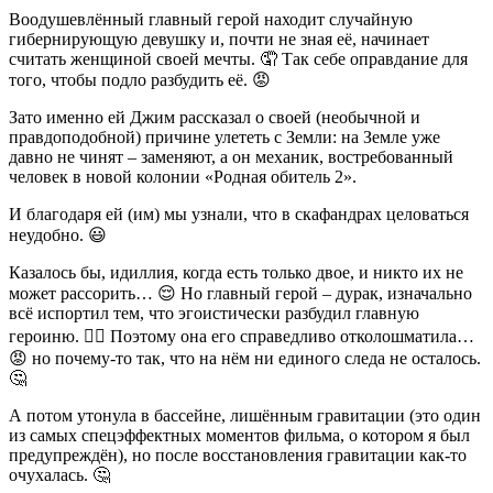
Воодушевлённый главный герой находит случайную
гибернирующую девушку и, почти не зная её, начинает
считать женщиной своей мечты. 🤦 Так себе оправдание для
того, чтобы подло разбудить её. 😡
Зато именно ей Джим рассказал о своей (необычной и
правдоподобной) причине улететь с Земли: на Земле уже
давно не чинят – заменяют, а он механик, востребованный
человек в новой колонии «Родная обитель 2».
И благодаря ей (им) мы узнали, что в скафандрах целоваться
неудобно. 😃
Казалось бы, идиллия, когда есть только двое, и никто их не
может рассорить… 😌 Но главный герой – дурак, изначально
всё испортил тем, что эгоистически разбудил главную
героиню. 🤦‍♂️ Поэтому она его справедливо отколошматила…
😡 но почему-то так, что на нём ни единого следа не осталось.
🤔
А потом утонула в бассейне, лишённым гравитации (это один
из самых спецэффектных моментов фильма, о котором я был
предупреждён), но после восстановления гравитации как-то
очухалась. 🤔