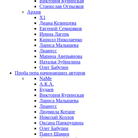
Виктория Куринская
Станислав Огрызков
Архив
X1
Диана Козинцева
Евгений Семиряков
Ирина Лагерь
Кирилл Николаенко
Лариса Малышева
Лианесс
Марина Аверьянова
Наталья Зубрилина
Олег Бабулин
Проба пера
начинающих авторов
NaMe
А.К.А.
Будаев
Виктория Куринская
Лариса Малышева
Лианесс
Людмила Котане
Николай Козлов
Оксана Панкрушина
Олег Бабулин
Павел Шамин