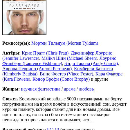
Режиссёр(ы):
Мортен Тильдум (Morten Tyldum)
Актёры:
Крис Пратт (Chris Pratt)
,
Дженнифер Лоуренс
(Jennifer Lawrence)
,
Майкл Шин (Michael Sheen)
,
Лоуренс
Фишбёрн (Laurence Fishburne)
,
Энди Гарсиа (Andy Garcia)
,
Аврора Перрино (Aurora Perrineau)
,
Кимберли Баттиста
(Kimberly Battista)
,
Винс Фостер (Vince Foster)
,
Кара Флауэрс
(Kara Flowers)
,
Конор Брофи (Conor Brophy)
и другие
Жанры:
научная фантастика
/
драма
/
любовь
Сюжет.
Космический корабль с 5000 пассажирами на борту,
погруженными на время полёта в искусственный сон, держит
курс на планету, которая станет для них новым домом. Всё
идет по плану, но из-за сбоя системы двое пассажиров
неожиданно просыпаются и понимают, что…
Возрастной рейтинг:
PG-13
(родители строго