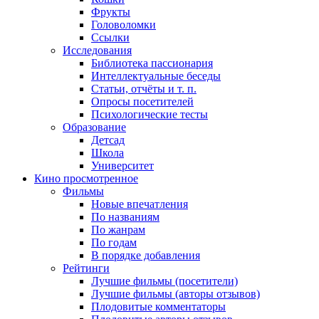
Фрукты
Головоломки
Ссылки
Исследования
Библиотека пассионария
Интеллектуальные беседы
Статьи, отчёты и т. п.
Опросы посетителей
Психологические тесты
Образование
Детсад
Школа
Университет
Кино
просмотренное
Фильмы
Новые впечатления
По названиям
По жанрам
По годам
В порядке добавления
Рейтинги
Лучшие фильмы (посетители)
Лучшие фильмы (авторы отзывов)
Плодовитые комментаторы