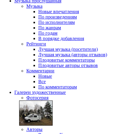
Музыка
прослушанная
Музыка
Новые впечатления
По произведениям
По исполнителям
По жанрам
По годам
В порядке добавления
Рейтинги
Лучшая музыка (посетители)
Лучшая музыка (авторы отзывов)
Плодовитые комментаторы
Плодовитые авторы отзывов
Комментарии
Новые
Все
По комментаторам
Галереи
художественные
Фотосерия
Авторы