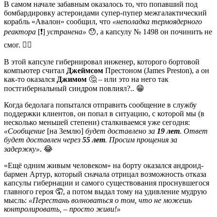
В самом начале забавным оказалось то, что попавший под
бомбардировку астероидами супер-пупер межгалактический
корабль «Авалон» сообщил, что
«неполадка термоядерного
реактора
[❗️]
устранена»
😯, а капсулу № 1498 он починить не
смог. 🤦‍♂️
В этой капсуле гибернировал инженер, которого бортовой
компьютер считал
Джеймсом
Престоном (James Preston), а он
как-то оказался
Джимом
🤔 – или это на него так
постгибернальный синдром повлиял?.. 😁
Когда бедолага попытался отправить сообщение в службу
поддержки клиентов, он попал в ситуацию, с которой мы (в
несколько меньшей степени) сталкиваемся уже сегодня:
«Сообщение
[на Землю]
будет доставлено за
19 лет
. Ответ
будет доставлен через
55 лет
. Просим прощения за
задержку»
. 😂
«Ещё одним живым человеком» на борту оказался андроид-
бармен Артур, который сначала отрицал возможность отказа
капсулы гибернации и самого существования проснувшегося
главного героя 🤦, а потом выдал тому на удивление мудрую
мысль:
«Перестань волноваться о том, что не можешь
контролировать, – просто живи!»