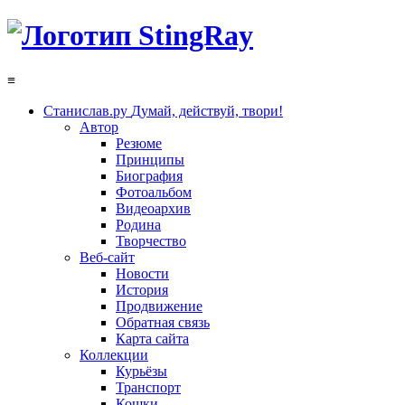
≡
Станислав.ру
Думай, действуй, твори!
Автор
Резюме
Принципы
Биография
Фотоальбом
Видеоархив
Родина
Творчество
Веб-сайт
Новости
История
Продвижение
Обратная связь
Карта сайта
Коллекции
Курьёзы
Транспорт
Кошки