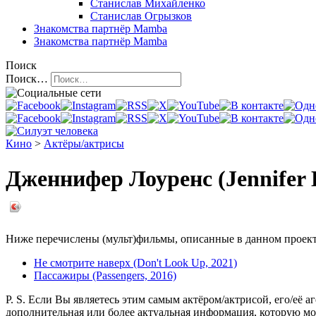
Станислав Михайленко
Станислав Огрызков
Знакомства
партнёр Mamba
Знакомства
партнёр Mamba
Поиск
Поиск…
Кино
>
Актёры/актрисы
Дженнифер Лоуренс (Jennifer 
Ниже перечислены (мульт)фильмы, описанные в данном проекте,
Не смотрите наверх (Don't Look Up, 2021)
Пассажиры (Passengers, 2016)
P. S. Если Вы являетесь этим самым актёром/актрисой, его/её а
дополнительная или более актуальная информация, которую мо