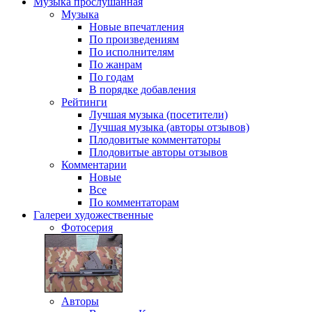
Музыка
прослушанная
Музыка
Новые впечатления
По произведениям
По исполнителям
По жанрам
По годам
В порядке добавления
Рейтинги
Лучшая музыка (посетители)
Лучшая музыка (авторы отзывов)
Плодовитые комментаторы
Плодовитые авторы отзывов
Комментарии
Новые
Все
По комментаторам
Галереи
художественные
Фотосерия
Авторы