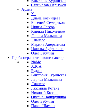
Виктория Куринская
Станислав Огрызков
Архив
X1
Диана Козинцева
Евгений Семиряков
Ирина Лагерь
Кирилл Николаенко
Лариса Малышева
Лианесс
Марина Аверьянова
Наталья Зубрилина
Олег Бабулин
Проба пера
начинающих авторов
NaMe
А.К.А.
Будаев
Виктория Куринская
Лариса Малышева
Лианесс
Людмила Котане
Николай Козлов
Оксана Панкрушина
Олег Бабулин
Павел Шамин