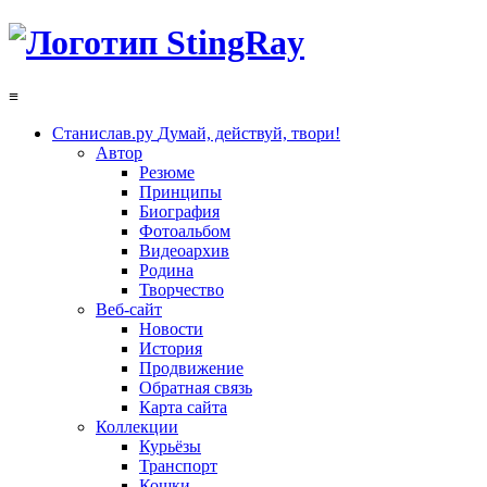
≡
Станислав.ру
Думай, действуй, твори!
Автор
Резюме
Принципы
Биография
Фотоальбом
Видеоархив
Родина
Творчество
Веб-сайт
Новости
История
Продвижение
Обратная связь
Карта сайта
Коллекции
Курьёзы
Транспорт
Кошки