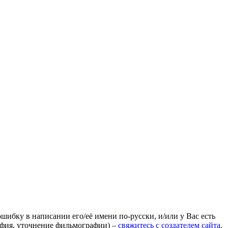
ошибку в написании его/её имени по-русски, и/или у Вас есть
афия, уточнение фильмографии) –
свяжитесь с создателем сайта
.