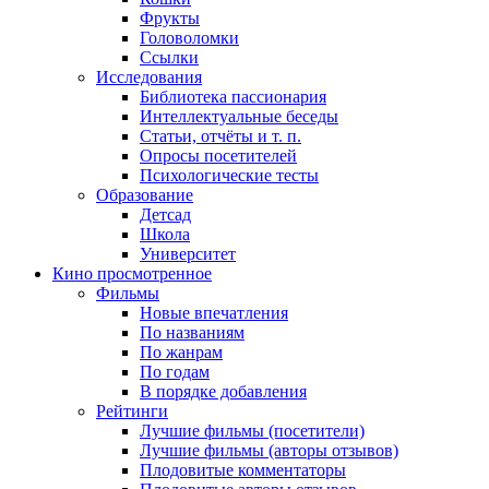
Фрукты
Головоломки
Ссылки
Исследования
Библиотека пассионария
Интеллектуальные беседы
Статьи, отчёты и т. п.
Опросы посетителей
Психологические тесты
Образование
Детсад
Школа
Университет
Кино
просмотренное
Фильмы
Новые впечатления
По названиям
По жанрам
По годам
В порядке добавления
Рейтинги
Лучшие фильмы (посетители)
Лучшие фильмы (авторы отзывов)
Плодовитые комментаторы