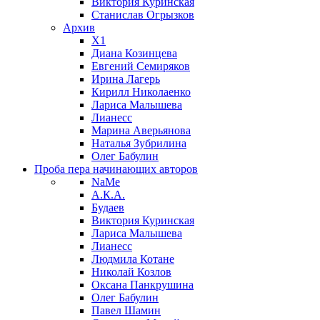
Виктория Куринская
Станислав Огрызков
Архив
X1
Диана Козинцева
Евгений Семиряков
Ирина Лагерь
Кирилл Николаенко
Лариса Малышева
Лианесс
Марина Аверьянова
Наталья Зубрилина
Олег Бабулин
Проба пера
начинающих авторов
NaMe
А.К.А.
Будаев
Виктория Куринская
Лариса Малышева
Лианесс
Людмила Котане
Николай Козлов
Оксана Панкрушина
Олег Бабулин
Павел Шамин