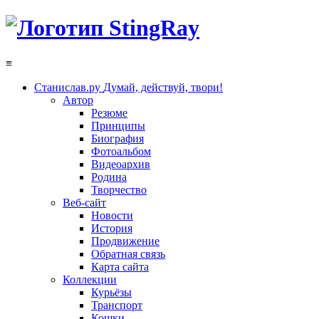
≡
Станислав.ру
Думай, действуй, твори!
Автор
Резюме
Принципы
Биография
Фотоальбом
Видеоархив
Родина
Творчество
Веб-сайт
Новости
История
Продвижение
Обратная связь
Карта сайта
Коллекции
Курьёзы
Транспорт
Кошки