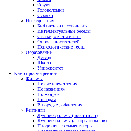
Фрукты
Головоломки
Ссылки
Исследования
Библиотека пассионария
Интеллектуальные беседы
Статьи, отчёты и т. п.
Опросы посетителей
Психологические тесты
Образование
Детсад
Школа
Университет
Кино
просмотренное
Фильмы
Новые впечатления
По названиям
По жанрам
По годам
В порядке добавления
Рейтинги
Лучшие фильмы (посетители)
Лучшие фильмы (авторы отзывов)
Плодовитые комментаторы