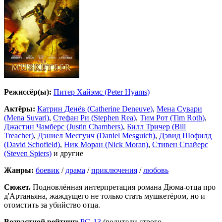
Режиссёр(ы):
Питер Хайэмс (Peter Hyams)
Актёры:
Катрин Денёв (Catherine Deneuve)
,
Мена Сувари
(Mena Suvari)
,
Стефан Ри (Stephen Rea)
,
Тим Рот (Tim Roth)
,
Джастин Чамберс (Justin Chambers)
,
Билл Тричер (Bill
Treacher)
,
Дэниел Месгуич (Daniel Mesguich)
,
Дэвид Шофилд
(David Schofield)
,
Ник Моран (Nick Moran)
,
Стивен Спайерс
(Steven Spiers)
и другие
Жанры:
боевик
/
драма
/
приключения
/
любовь
Сюжет.
Подновлённая интерпретация романа Дюма-отца про
д'Артаньяна, жаждущего не только стать мушкетёром, но и
отомстить за убийство отца.
Возрастной рейтинг:
PG-13
(родители строго