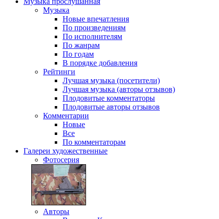
Музыка
прослушанная
Музыка
Новые впечатления
По произведениям
По исполнителям
По жанрам
По годам
В порядке добавления
Рейтинги
Лучшая музыка (посетители)
Лучшая музыка (авторы отзывов)
Плодовитые комментаторы
Плодовитые авторы отзывов
Комментарии
Новые
Все
По комментаторам
Галереи
художественные
Фотосерия
Авторы