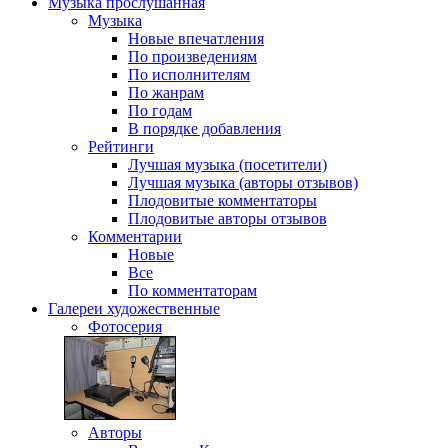
Музыка
прослушанная
Музыка
Новые впечатления
По произведениям
По исполнителям
По жанрам
По годам
В порядке добавления
Рейтинги
Лучшая музыка (посетители)
Лучшая музыка (авторы отзывов)
Плодовитые комментаторы
Плодовитые авторы отзывов
Комментарии
Новые
Все
По комментаторам
Галереи
художественные
Фотосерия
Авторы