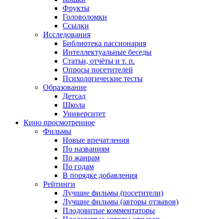
Фрукты
Головоломки
Ссылки
Исследования
Библиотека пассионария
Интеллектуальные беседы
Статьи, отчёты и т. п.
Опросы посетителей
Психологические тесты
Образование
Детсад
Школа
Университет
Кино
просмотренное
Фильмы
Новые впечатления
По названиям
По жанрам
По годам
В порядке добавления
Рейтинги
Лучшие фильмы (посетители)
Лучшие фильмы (авторы отзывов)
Плодовитые комментаторы