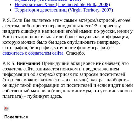
Невероятный Халк (The Incredible Hulk, 2008)
Территория девственниц (Virgin Territory, 2007)
P. S. Если Вы являетесь этим самым актёром/актрисой, его/её
агентом, либо просто неравнодушны к его/её творчеству,
ивидите ошибку в написании его/её имени по-русски, и/или у
Вас есть дополнительная или более актуальная информация,
которую можно было бы здесь опубликовать (например,
фотография, биография, уточнение фильмографии) –
свяжитесь с создателем сайта
. Спасибо.
P. P. S.
Внимание!
Предыдущий абзац вовсе
не
означает, что
создатель сайта занимается поиском и предоставлением
информации об актёрах/актрисах по запросам посетителей
(это невозможно физически – их тысячи), как раз наоборот –
он ждёт такой информации от посетителей и если видит в ней
собственный материал (или, как минимум, отсутствие явного
плагиата) – публикует здесь.
Поделиться