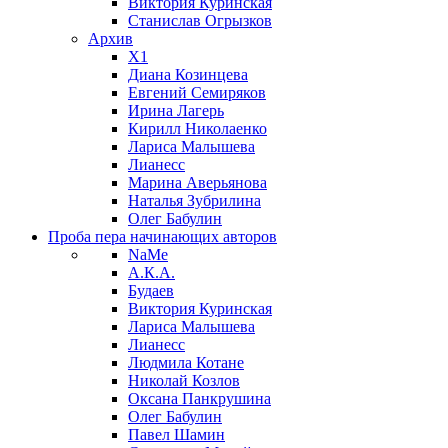
Виктория Куринская
Станислав Огрызков
Архив
X1
Диана Козинцева
Евгений Семиряков
Ирина Лагерь
Кирилл Николаенко
Лариса Малышева
Лианесс
Марина Аверьянова
Наталья Зубрилина
Олег Бабулин
Проба пера
начинающих авторов
NaMe
А.К.А.
Будаев
Виктория Куринская
Лариса Малышева
Лианесс
Людмила Котане
Николай Козлов
Оксана Панкрушина
Олег Бабулин
Павел Шамин