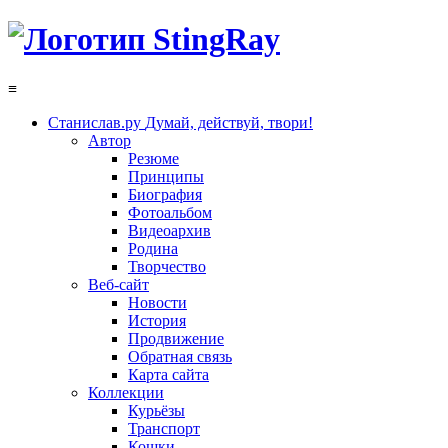
≡
Станислав.ру
Думай, действуй, твори!
Автор
Резюме
Принципы
Биография
Фотоальбом
Видеоархив
Родина
Творчество
Веб-сайт
Новости
История
Продвижение
Обратная связь
Карта сайта
Коллекции
Курьёзы
Транспорт
Кошки