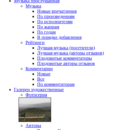
Музыка
прослушанная
Музыка
Новые впечатления
По произведениям
По исполнителям
По жанрам
По годам
В порядке добавления
Рейтинги
Лучшая музыка (посетители)
Лучшая музыка (авторы отзывов)
Плодовитые комментаторы
Плодовитые авторы отзывов
Комментарии
Новые
Все
По комментаторам
Галереи
художественные
Фотосерия
Авторы