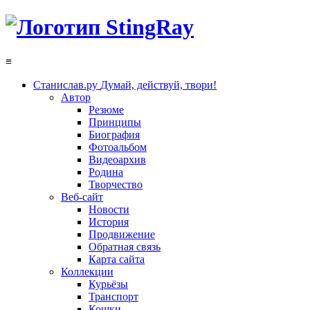
≡
Станислав.ру
Думай, действуй, твори!
Автор
Резюме
Принципы
Биография
Фотоальбом
Видеоархив
Родина
Творчество
Веб-сайт
Новости
История
Продвижение
Обратная связь
Карта сайта
Коллекции
Курьёзы
Транспорт
Кошки