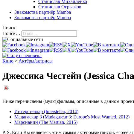
Станислав Михайленко
Станислав Огрызков
Знакомства
партнёр Mamba
Знакомства
партнёр Mamba
Поиск
Поиск…
Кино
>
Актёры/актрисы
Джессика Честейн (Jessica Cha
Ниже перечислены (мульт)фильмы, описанные в данном проекте,
Интерстеллар (Interstellar, 2014)
Мадагаскар 3 (Madagascar 3: Europe's Most Wanted, 2012)
Марсианин (The Martian, 2015)
P. S. Если Вы являетесь этим самым актёром/актрисой, его/её а