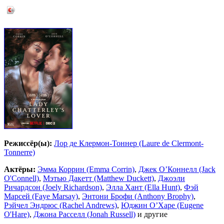
Режиссёр(ы):
Лор де Клермон-Тоннер (Laure de Clermont-
Tonnerre)
Актёры:
Эмма Коррин (Emma Corrin)
,
Джек О’Коннелл (Jack
O'Connell)
,
Мэтью Дакетт (Matthew Duckett)
,
Джоэли
Ричардсон (Joely Richardson)
,
Элла Хант (Ella Hunt)
,
Фэй
Марсей (Faye Marsay)
,
Энтони Брофи (Anthony Brophy)
,
Рэйчел Эндрюс (Rachel Andrews)
,
Юджин О’Харе (Eugene
O'Hare)
,
Джона Расселл (Jonah Russell)
и другие