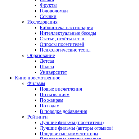
Фрукты
Головоломки
Ссылки
Исследования
Библиотека пассионария
Интеллектуальные беседы
Статьи, отчёты и т. п.
Опросы посетителей
Психологические тесты
Образование
Детсад
Школа
Университет
Кино
просмотренное
Фильмы
Новые впечатления
По названиям
По жанрам
По годам
В порядке добавления
Рейтинги
Лучшие фильмы (посетители)
Лучшие фильмы (авторы отзывов)
Плодовитые комментаторы