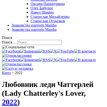
Оксана Панкрушина
Олег Бабулин
Павел Шамин
Станислав Михайленко
Станислав Огрызков
Знакомства
партнёр Mamba
Знакомства
партнёр Mamba
Поиск
Поиск…
Кино
> 2022
Любовник леди Чаттерлей
(Lady Chatterley's Lover,
2022
)