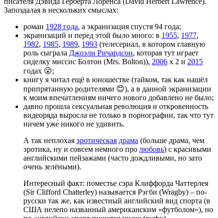
писателя Дэвида Герберта Лоренса (David Herbert Lawrence).
Запоздалая в нескольких смыслах:
роман
1928 года
, а экранизация спустя 94 года;
экранизаций и перед этой было много: в
1955
,
1977
,
1982
,
1985
,
1989
,
1993
(телесериал, в котором главную
роль сыграла
Джоэли Ричардсон
, которая тут играет
сиделку миссис Болтон (Mrs. Bolton)),
2006
x 2 и
2015
годах 😮;
книгу я читал ещё в юношестве (тайком, так как нашёл
припрятанную родителями 😊), а в данной экранизации
к моим впечатлениям ничего нового добавлено не было;
давно прошла сексуальная революция и откровенность
видеоряда выросла не только в порнографии, так что тут
ничем уже́ никого не удивить.
А так неплохая
эротическая
драма
(больше драма, чем
эротика, ну и совсем немного про
любовь
) с красивыми
английскими пейзажами (часто дождливыми, но зато
очень зелёными).
Интересный факт: поместье сэра Клиффорда Чаттерлея
(Sir Clifford Chatterley) называется Рэгби (Wragby) – по-
русски так же, как известный английский вид спорта (в
США нелепо названный американским «футболом»), но