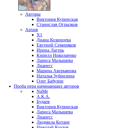
Авторы
Виктория Куринская
Станислав Огрызков
Архив
X1
Диана Козинцева
Евгений Семиряков
Ирина Лагерь
Кирилл Николаенко
Лариса Малышева
Лианесс
Марина Аверьянова
Наталья Зубрилина
Олег Бабулин
Проба пера
начинающих авторов
NaMe
А.К.А.
Будаев
Виктория Куринская
Лариса Малышева
Лианесс
Людмила Котане
Николай Козлов