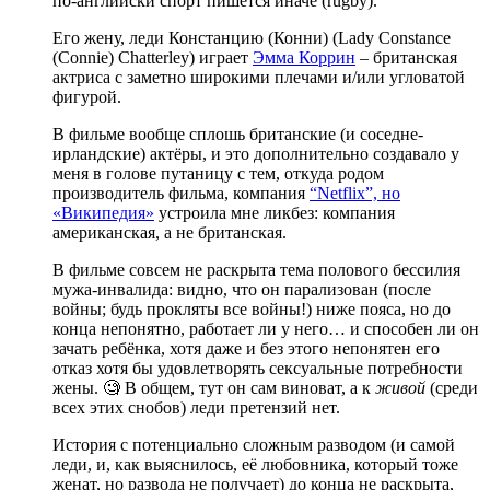
по-английски спорт пишется иначе (rugby).
Его жену, леди Констанцию (Конни) (Lady Constance
(Connie) Chatterley) играет
Эмма Коррин
– британская
актриса с заметно широкими плечами и/или угловатой
фигурой.
В фильме вообще сплошь британские (и соседне-
ирландские) актёры, и это дополнительно создавало у
меня в голове путаницу с тем, откуда родом
производитель фильма, компания
“Netflix”, но
«Википедия»
устроила мне ликбез: компания
американская, а не британская.
В фильме совсем не раскрыта тема полового бессилия
мужа-инвалида: видно, что он парализован (после
войны; будь прокляты все войны!) ниже пояса, но до
конца непонятно, работает ли у него… и способен ли он
зачать ребёнка, хотя даже и без этого непонятен его
отказ хотя бы удовлетворять сексуальные потребности
жены. 🧐 В общем, тут он сам виноват, а к
живой
(среди
всех этих снобов) леди претензий нет.
История с потенциально сложным разводом (и самой
леди, и, как выяснилось, её любовника, который тоже
женат, но развода не получает) до конца не раскрыта,