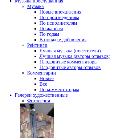
Музыка
прослушанная
Музыка
Новые впечатления
По произведениям
По исполнителям
По жанрам
По годам
В порядке добавления
Рейтинги
Лучшая музыка (посетители)
Лучшая музыка (авторы отзывов)
Плодовитые комментаторы
Плодовитые авторы отзывов
Комментарии
Новые
Все
По комментаторам
Галереи
художественные
Фотосерия