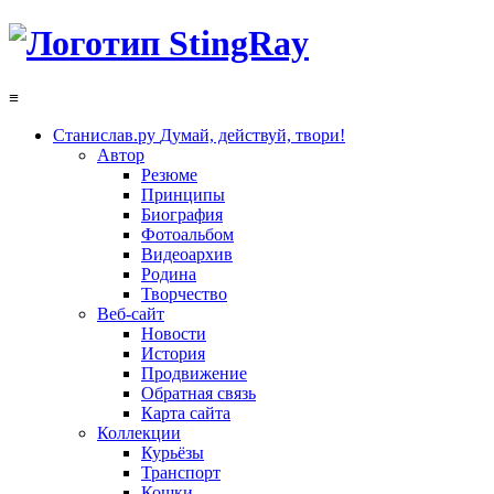
≡
Станислав.ру
Думай, действуй, твори!
Автор
Резюме
Принципы
Биография
Фотоальбом
Видеоархив
Родина
Творчество
Веб-сайт
Новости
История
Продвижение
Обратная связь
Карта сайта
Коллекции
Курьёзы
Транспорт
Кошки