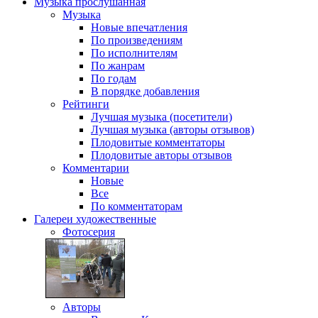
Музыка
прослушанная
Музыка
Новые впечатления
По произведениям
По исполнителям
По жанрам
По годам
В порядке добавления
Рейтинги
Лучшая музыка (посетители)
Лучшая музыка (авторы отзывов)
Плодовитые комментаторы
Плодовитые авторы отзывов
Комментарии
Новые
Все
По комментаторам
Галереи
художественные
Фотосерия
Авторы