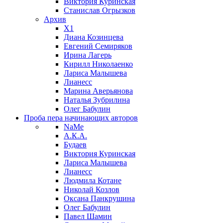
Виктория Куринская
Станислав Огрызков
Архив
X1
Диана Козинцева
Евгений Семиряков
Ирина Лагерь
Кирилл Николаенко
Лариса Малышева
Лианесс
Марина Аверьянова
Наталья Зубрилина
Олег Бабулин
Проба пера
начинающих авторов
NaMe
А.К.А.
Будаев
Виктория Куринская
Лариса Малышева
Лианесс
Людмила Котане
Николай Козлов
Оксана Панкрушина
Олег Бабулин
Павел Шамин