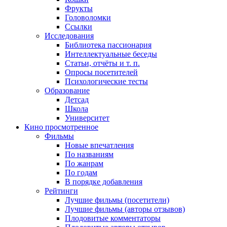
Фрукты
Головоломки
Ссылки
Исследования
Библиотека пассионария
Интеллектуальные беседы
Статьи, отчёты и т. п.
Опросы посетителей
Психологические тесты
Образование
Детсад
Школа
Университет
Кино
просмотренное
Фильмы
Новые впечатления
По названиям
По жанрам
По годам
В порядке добавления
Рейтинги
Лучшие фильмы (посетители)
Лучшие фильмы (авторы отзывов)
Плодовитые комментаторы