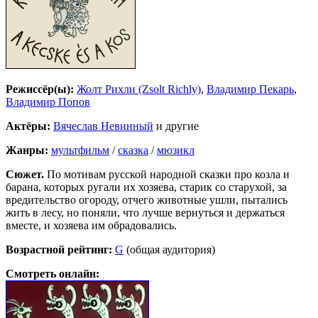
Режиссёр(ы):
Жолт Рихли (Zsolt Richly)
,
Владимир Пекарь
,
Владимир Попов
Актёры:
Вячеслав Невинный
и другие
Жанры:
мультфильм
/
сказка
/
мюзикл
Сюжет.
По мотивам русской народной сказки про козла и
барана, которых ругали их хозяева, старик со старухой, за
вредительство огороду, отчего животные ушли, пытались
жить в лесу, но поняли, что лучше вернуться и держаться
вместе, и хозяева им обрадовались.
Возрастной рейтинг:
G
(общая аудитория)
Смотреть онлайн: