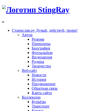
≡
Станислав.ру
Думай, действуй, твори!
Автор
Резюме
Принципы
Биография
Фотоальбом
Видеоархив
Родина
Творчество
Веб-сайт
Новости
История
Продвижение
Обратная связь
Карта сайта
Коллекции
Курьёзы
Транспорт
Кошки