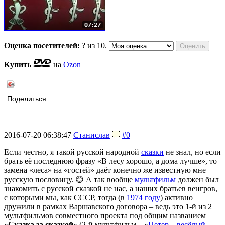
Оценка посетителей:
?
из 10.
Купить
на
Ozon
Поделиться
2016-07-20 06:38:47
Станислав
#0
Если честно, я такой русской народной
сказки
не знал, но если
брать её последнюю фразу «В лесу хорошо, а дома лучше», то
замена «леса» на «гостей» даёт конечно же известную мне
русскую пословицу. 😊 А так вообще
мультфильм
должен был
знакомить с русской сказкой не нас, а наших братьев венгров,
с которыми мы, как СССР, тогда (в
1974 году
) активно
дружили в рамках Варшавского договора – ведь это 1-й из 2
мультфильмов совместного проекта под общим названием
«
Сказка за сказкой
» (2-й мультфильм – «
Петер – весёлый