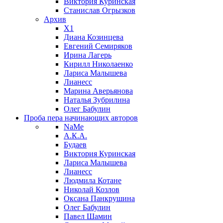
Виктория Куринская
Станислав Огрызков
Архив
X1
Диана Козинцева
Евгений Семиряков
Ирина Лагерь
Кирилл Николаенко
Лариса Малышева
Лианесс
Марина Аверьянова
Наталья Зубрилина
Олег Бабулин
Проба пера
начинающих авторов
NaMe
А.К.А.
Будаев
Виктория Куринская
Лариса Малышева
Лианесс
Людмила Котане
Николай Козлов
Оксана Панкрушина
Олег Бабулин
Павел Шамин