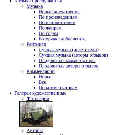
Музыка
прослушанная
Музыка
Новые впечатления
По произведениям
По исполнителям
По жанрам
По годам
В порядке добавления
Рейтинги
Лучшая музыка (посетители)
Лучшая музыка (авторы отзывов)
Плодовитые комментаторы
Плодовитые авторы отзывов
Комментарии
Новые
Все
По комментаторам
Галереи
художественные
Фотосерия
Авторы