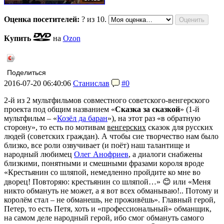
Оценка посетителей:
?
из 10.
Купить
на
Ozon
Поделиться
2016-07-20 06:40:06
Станислав
#0
2-й из 2 мультфильмов совместного советского-венгерского
проекта под общим названием «
Сказка за сказкой
» (1-й
мультфильм – «
Козёл да баран
»), на этот раз «в обратную
сторону», то есть по мотивам
венгерских
сказок для русских
людей (советских граждан). А чтобы сие творчество нам было
близко, все роли озвучивает (и поёт) наш талантище и
народный любимец
Олег Анофриев
, а диалоги снабжены
близкими, понятными и смешными фразами короля вроде
«Крестьянин со шляпой, немедленно пройдите ко мне во
дворец! Повторяю: крестьянин со шляпой…» 😊 или «Меня
никто обмануть не может, а я вот всех обманываю!.. Потому и
королём стал – не обманешь, не проживёшь». Главный герой,
Петер, то есть Петя, хоть и «профессиональный» обманщик,
на самом деле народный герой, ибо смог обмануть самого