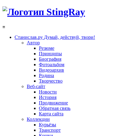
≡
Станислав.ру
Думай, действуй, твори!
Автор
Резюме
Принципы
Биография
Фотоальбом
Видеоархив
Родина
Творчество
Веб-сайт
Новости
История
Продвижение
Обратная связь
Карта сайта
Коллекции
Курьёзы
Транспорт
Кошки