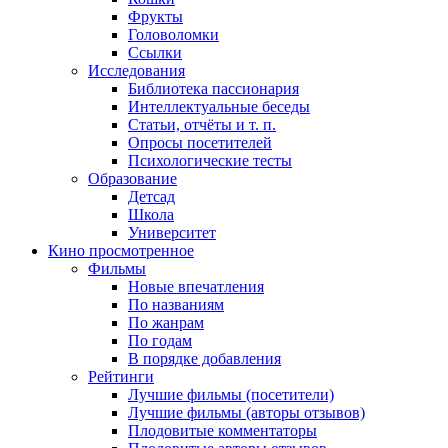
Фрукты
Головоломки
Ссылки
Исследования
Библиотека пассионария
Интеллектуальные беседы
Статьи, отчёты и т. п.
Опросы посетителей
Психологические тесты
Образование
Детсад
Школа
Университет
Кино
просмотренное
Фильмы
Новые впечатления
По названиям
По жанрам
По годам
В порядке добавления
Рейтинги
Лучшие фильмы (посетители)
Лучшие фильмы (авторы отзывов)
Плодовитые комментаторы