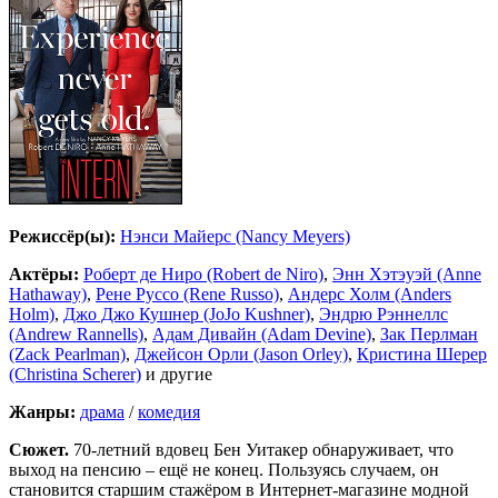
Режиссёр(ы):
Нэнси Майерс (Nancy Meyers)
Актёры:
Роберт де Ниро (Robert de Niro)
,
Энн Хэтэуэй (Anne
Hathaway)
,
Рене Руссо (Rene Russo)
,
Андерс Холм (Anders
Holm)
,
Джо Джо Кушнер (JoJo Kushner)
,
Эндрю Рэннеллс
(Andrew Rannells)
,
Адам Дивайн (Adam Devine)
,
Зак Перлман
(Zack Pearlman)
,
Джейсон Орли (Jason Orley)
,
Кристина Шерер
(Christina Scherer)
и другие
Жанры:
драма
/
комедия
Сюжет.
70-летний вдовец Бен Уитакер обнаруживает, что
выход на пенсию – ещё не конец. Пользуясь случаем, он
становится старшим стажёром в Интернет-магазине модной