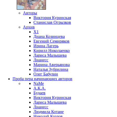
Авторы
Виктория Куринская
Станислав Огрызков
Архив
X1
Диана Козинцева
Евгений Семиряков
Ирина Лагерь
Кирилл Николаенко
Лариса Малышева
Лианесс
Марина Аверьянова
Наталья Зубрилина
Олег Бабулин
Проба пера
начинающих авторов
NaMe
А.К.А.
Будаев
Виктория Куринская
Лариса Малышева
Лианесс
Людмила Котане
Николай Козлов