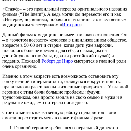
«Стажёр» – это правильный перевод оригинального названия
фильма (“The Intern”). А ведь могли бы перевести его и как
«Интерн», но, видимо, побоялись путаницы с отечественным
медицинским телесериалом «
Интерны
».
Данный фильм к медицине не имеет никакого отношения. Он
– о «золотом возрасте» человека в цивилизованном обществе,
возрасте в 50-60 лет и старше, когда дети уже выросли,
появилось больше времени для себя, а с выходом на
достойную пенсию (увы, едва ли российский случай) и
подавно. Пожилой
Роберт де Ниро
смотрится в главной роли
очень органично.
Именно в этом возрасте есть возможность остановить эту
гонку вечной гиперзанятости, оглянуться вокруг и понять,
правильно ли расставлены жизненные приоритеты. У главной
героини с этим были большие проблемы: будучи
трудоголиком, она просто забила на свою семью и мужа и в
результате ожидаемо потеряла последнего.
Сто́ит отметить качественную работу сценаристов – они
смогли перехитрить меня в сюжете фильма 2 раза:
Главной героине требовался генеральный директор