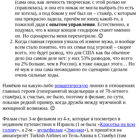
(сама она, как личность творческая, с этой ролью не
справлялась), и она его никак не могла выбрать (то есть
не хотела), а под боком у неё был он – стажёр, с которым
она прекрасно ладила, причём не юнец какой-то, а
пожилой дядя
с опытом управления
. Естественно, я
подумал, что в конце концов гендиром станет именно
он. Но сценаристы меня перехитрили. 😊
Когда главная героиня узнала об измене мужа, и вообще
всем стало понятно, что их семья под угрозой – скорее
всего, это будет развод, что для США как бы обычное
дело (на самом деле нет: у них 53% разводов, что всего
на 2% больше, чем в России), я тоже ожидал этого… Но
её муж и она сама неожиданно по сценарию сделали
очень сильные ходы.
Намёков на какую-либо
романтическую
линию в отношениях
главных героев (гиперзанятой модельерши и её 70-летнего
стажёра), к счастью, не было, поэтому в фильме, по сути,
показан редкий пример, когда дружба между мужчиной и
женщиной возможна. 😊
Фильм стал 3-м фильмом из 4-х, которые я посмотрел в
недавнем путешествии в Израиль (1-м была «
Красотка на всю
голову
», а 2-м –
мультфильм
«
Эмоджи
»), и пришёлся на
авиаперелёт Turkish Airlines из Тель-Авива в Стамбул (там