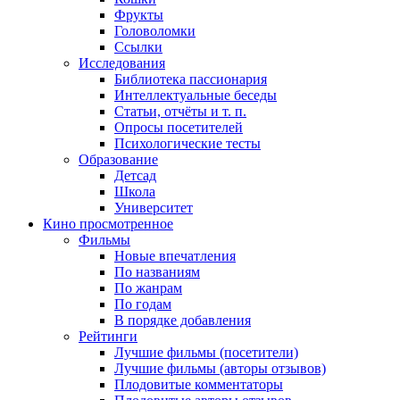
Фрукты
Головоломки
Ссылки
Исследования
Библиотека пассионария
Интеллектуальные беседы
Статьи, отчёты и т. п.
Опросы посетителей
Психологические тесты
Образование
Детсад
Школа
Университет
Кино
просмотренное
Фильмы
Новые впечатления
По названиям
По жанрам
По годам
В порядке добавления
Рейтинги
Лучшие фильмы (посетители)
Лучшие фильмы (авторы отзывов)
Плодовитые комментаторы