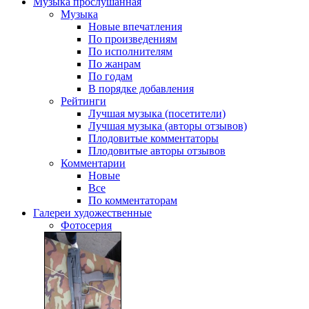
Музыка
прослушанная
Музыка
Новые впечатления
По произведениям
По исполнителям
По жанрам
По годам
В порядке добавления
Рейтинги
Лучшая музыка (посетители)
Лучшая музыка (авторы отзывов)
Плодовитые комментаторы
Плодовитые авторы отзывов
Комментарии
Новые
Все
По комментаторам
Галереи
художественные
Фотосерия