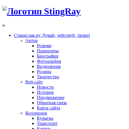
≡
Станислав.ру
Думай, действуй, твори!
Автор
Резюме
Принципы
Биография
Фотоальбом
Видеоархив
Родина
Творчество
Веб-сайт
Новости
История
Продвижение
Обратная связь
Карта сайта
Коллекции
Курьёзы
Транспорт
Кошки