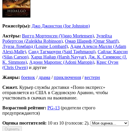
Режиссёр(ы):
Джо Джонстон (Joe Johnston)
Актёры:
Вигго Мортенсен (Viggo Mortensen)
,
Зулейха
Робертсон (Zuleikha Robinson)
,
Омар Шариф (Omar Sharif)
,
Луиза Ломбард (Louise Lombard)
,
Адам Алекси-Малли (Adam
Alexi-Malle)
,
Саид Тагмаоури (Said Taghmaoui)
,
Сайлас Карсон
(Silas Carson)
,
Харш Найар (Harsh Nayyar)
,
Дж. К. Симмонс (J.
K. Simmons)
,
Адони Маропис (Adoni Maropis)
,
Крис Оуэн
(Chris Owen)
и другие
Жанры:
боевик
/
драма
/
приключения
/
вестерн
Сюжет.
Курьер службы доставки «Пони-экспресс»
отправляется из США в Саудовскую Аравию, чтобы
участвовать в скачках на выживание.
Возрастной рейтинг:
PG-13
(родители строго
предупреждаются)
Оценка посетителей:
10
из 10 (голосов: 2).