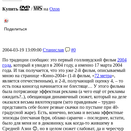
Купить
/
на
Ozon
Поделиться
2004-03-19 13:09:00
Станислав
#0
По традиции сообщаю: это первый голливудский фильм
2004
года
, который я увидел в 2004 году, а именно 17 марта 2004
года. И так получается, что это уже 2-й фильм, описываемый
мною на странице «Кино-2004» (1-й фильм, «
72 метра
»,
является отечественным), и 2-й, получающий оценку 4, – то
есть пока киногод начинается не блестяще… У этого фильма
была потрясающе эффектная реклама (а чего ещё от рекламы
ожидать?..), обещающая динамичный сюжет, который на деле
оказался весьма вялотекущим (зато правдивым – трудно
представить себе более резвые скачки по пустыне при 40-
градусной жаре). Есть, конечно, весьма и весьма эффектные
эпизоды (песчаная буря, облако саранчи – последнее, кстати,
было для меня не в диковинку, как когда-то жившему в
Средней Азии 😊, но в целом сюжет слабоват, да и чересчур