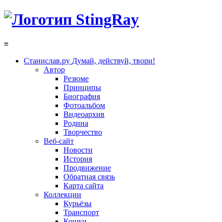
≡
Станислав.ру
Думай, действуй, твори!
Автор
Резюме
Принципы
Биография
Фотоальбом
Видеоархив
Родина
Творчество
Веб-сайт
Новости
История
Продвижение
Обратная связь
Карта сайта
Коллекции
Курьёзы
Транспорт
Кошки