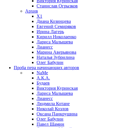
Виктория Куринская
Станислав Огрызков
Архив
X1
Диана Козинцева
Евгений Семиряков
Ирина Лагерь
Кирилл Николаенко
Лариса Малышева
Лианесс
Марина Аверьянова
Наталья Зубрилина
Олег Бабулин
Проба пера
начинающих авторов
NaMe
А.К.А.
Будаев
Виктория Куринская
Лариса Малышева
Лианесс
Людмила Котане
Николай Козлов
Оксана Панкрушина
Олег Бабулин
Павел Шамин