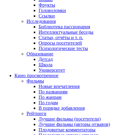
Фрукты
Головоломки
Ссылки
Исследования
Библиотека пассионария
Интеллектуальные беседы
Статьи, отчёты и т. п.
Опросы посетителей
Психологические тесты
Образование
Детсад
Школа
Университет
Кино
просмотренное
Фильмы
Новые впечатления
По названиям
По жанрам
По годам
В порядке добавления
Рейтинги
Лучшие фильмы (посетители)
Лучшие фильмы (авторы отзывов)
Плодовитые комментаторы