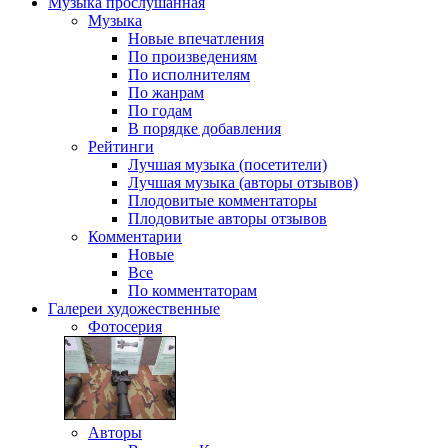
Музыка
прослушанная
Музыка
Новые впечатления
По произведениям
По исполнителям
По жанрам
По годам
В порядке добавления
Рейтинги
Лучшая музыка (посетители)
Лучшая музыка (авторы отзывов)
Плодовитые комментаторы
Плодовитые авторы отзывов
Комментарии
Новые
Все
По комментаторам
Галереи
художественные
Фотосерия
Авторы