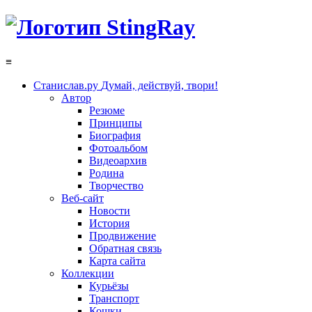
≡
Станислав.ру
Думай, действуй, твори!
Автор
Резюме
Принципы
Биография
Фотоальбом
Видеоархив
Родина
Творчество
Веб-сайт
Новости
История
Продвижение
Обратная связь
Карта сайта
Коллекции
Курьёзы
Транспорт
Кошки