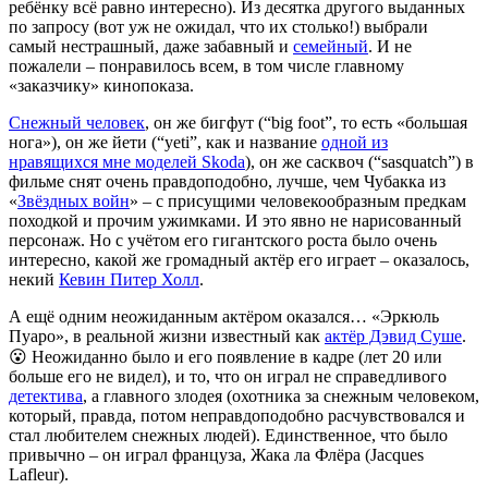
ребёнку всё равно интересно). Из десятка другого выданных
по запросу (вот уж не ожидал, что их столько!) выбрали
самый нестрашный, даже забавный и
семейный
. И не
пожалели – понравилось всем, в том числе главному
«заказчику» кинопоказа.
Снежный человек
, он же бигфут (“big foot”, то есть «большая
нога»), он же йети (“yeti”, как и название
одной из
нравящихся мне моделей Skoda
), он же сасквоч (“sasquatch”) в
фильме снят очень правдоподобно, лучше, чем Чубакка из
«
Звёздных войн
» – с присущими человекообразным предкам
походкой и прочим ужимками. И это явно не нарисованный
персонаж. Но с учётом его гигантского роста было очень
интересно, какой же громадный актёр его играет – оказалось,
некий
Кевин Питер Холл
.
А ещё одним неожиданным актёром оказался… «Эркюль
Пуаро», в реальной жизни известный как
актёр Дэвид Суше
.
😮 Неожиданно было и его появление в кадре (лет 20 или
больше его не видел), и то, что он играл не справедливого
детектива
, а главного злодея (охотника за снежным человеком,
который, правда, потом неправдоподобно расчувствовался и
стал любителем снежных людей). Единственное, что было
привычно – он играл француза, Жака ла Флёра (Jacques
Lafleur).