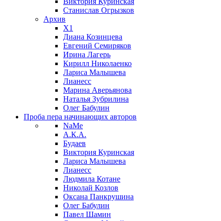
Виктория Куринская
Станислав Огрызков
Архив
X1
Диана Козинцева
Евгений Семиряков
Ирина Лагерь
Кирилл Николаенко
Лариса Малышева
Лианесс
Марина Аверьянова
Наталья Зубрилина
Олег Бабулин
Проба пера
начинающих авторов
NaMe
А.К.А.
Будаев
Виктория Куринская
Лариса Малышева
Лианесс
Людмила Котане
Николай Козлов
Оксана Панкрушина
Олег Бабулин
Павел Шамин