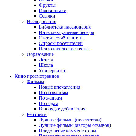
Фрукты
Головоломки
Ссылки
Исследования
Библиотека пассионария
Интеллектуальные беседы
Статьи, отчёты и т. п.
Опросы посетителей
Психологические тесты
Образование
Детсад
Школа
Университет
Кино
просмотренное
Фильмы
Новые впечатления
По названиям
По жанрам
По годам
В порядке добавления
Рейтинги
Лучшие фильмы (посетители)
Лучшие фильмы (авторы отзывов)
Плодовитые комментаторы