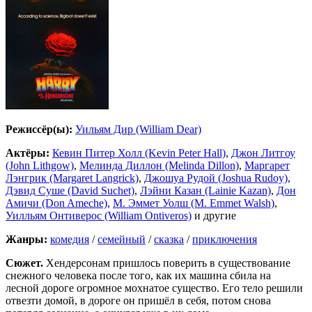
Режиссёр(ы):
Уильям Дир (William Dear)
Актёры:
Кевин Питер Холл (Kevin Peter Hall)
,
Джон Литгоу
(John Lithgow)
,
Мелинда Диллон (Melinda Dillon)
,
Маргарет
Лэнгрик (Margaret Langrick)
,
Джошуа Рудой (Joshua Rudoy)
,
Дэвид Суше (David Suchet)
,
Лэйни Казан (Lainie Kazan)
,
Дон
Амичи (Don Ameche)
,
М. Эммет Уолш (M. Emmet Walsh)
,
Уилльям Онтиверос (William Ontiveros)
и другие
Жанры:
комедия
/
семейный
/
сказка
/
приключения
Сюжет.
Хендерсонам пришлось поверить в существование
снежного человека после того, как их машина сбила на
лесной дороге огромное мохнатое существо. Его тело решили
отвезти домой, в дороге он пришёл в себя, потом снова