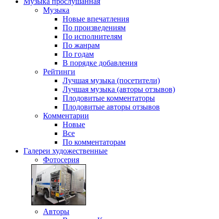
Музыка
прослушанная
Музыка
Новые впечатления
По произведениям
По исполнителям
По жанрам
По годам
В порядке добавления
Рейтинги
Лучшая музыка (посетители)
Лучшая музыка (авторы отзывов)
Плодовитые комментаторы
Плодовитые авторы отзывов
Комментарии
Новые
Все
По комментаторам
Галереи
художественные
Фотосерия
Авторы