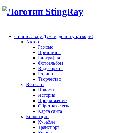
≡
Станислав.ру
Думай, действуй, твори!
Автор
Резюме
Принципы
Биография
Фотоальбом
Видеоархив
Родина
Творчество
Веб-сайт
Новости
История
Продвижение
Обратная связь
Карта сайта
Коллекции
Курьёзы
Транспорт
Кошки