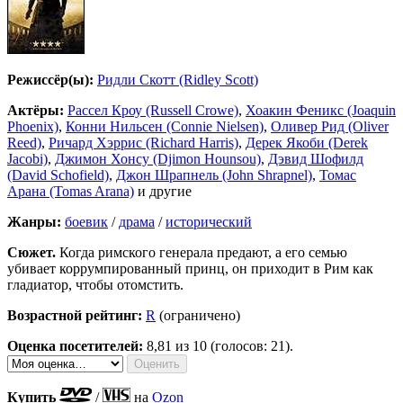
Режиссёр(ы):
Ридли Скотт (Ridley Scott)
Актёры:
Рассел Кроу (Russell Crowe)
,
Хоакин Феникс (Joaquin
Phoenix)
,
Конни Нильсен (Connie Nielsen)
,
Оливер Рид (Oliver
Reed)
,
Ричард Хэррис (Richard Harris)
,
Дерек Якоби (Derek
Jacobi)
,
Джимон Хонсу (Djimon Hounsou)
,
Дэвид Шофилд
(David Schofield)
,
Джон Шрапнель (John Shrapnel)
,
Томас
Арана (Tomas Arana)
и другие
Жанры:
боевик
/
драма
/
исторический
Сюжет.
Когда римского генерала предают, а его семью
убивает коррумпированный принц, он приходит в Рим как
гладиатор, чтобы отомстить.
Возрастной рейтинг:
R
(ограничено)
Оценка посетителей:
8,81
из 10 (голосов: 21).
Купить
/
на
Ozon