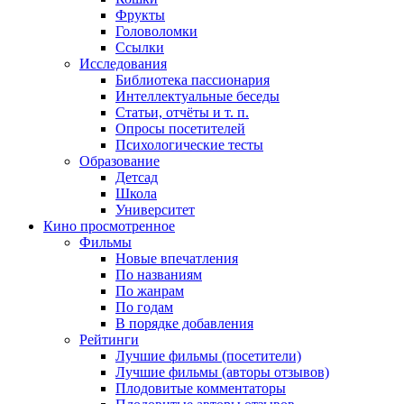
Фрукты
Головоломки
Ссылки
Исследования
Библиотека пассионария
Интеллектуальные беседы
Статьи, отчёты и т. п.
Опросы посетителей
Психологические тесты
Образование
Детсад
Школа
Университет
Кино
просмотренное
Фильмы
Новые впечатления
По названиям
По жанрам
По годам
В порядке добавления
Рейтинги
Лучшие фильмы (посетители)
Лучшие фильмы (авторы отзывов)
Плодовитые комментаторы