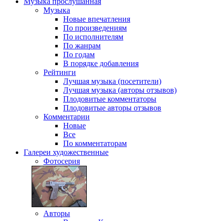
Музыка
прослушанная
Музыка
Новые впечатления
По произведениям
По исполнителям
По жанрам
По годам
В порядке добавления
Рейтинги
Лучшая музыка (посетители)
Лучшая музыка (авторы отзывов)
Плодовитые комментаторы
Плодовитые авторы отзывов
Комментарии
Новые
Все
По комментаторам
Галереи
художественные
Фотосерия
Авторы