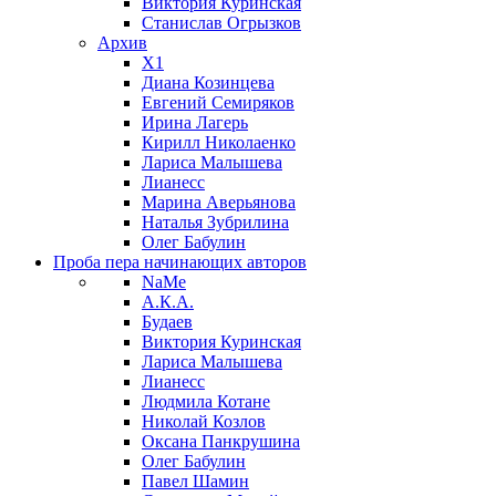
Виктория Куринская
Станислав Огрызков
Архив
X1
Диана Козинцева
Евгений Семиряков
Ирина Лагерь
Кирилл Николаенко
Лариса Малышева
Лианесс
Марина Аверьянова
Наталья Зубрилина
Олег Бабулин
Проба пера
начинающих авторов
NaMe
А.К.А.
Будаев
Виктория Куринская
Лариса Малышева
Лианесс
Людмила Котане
Николай Козлов
Оксана Панкрушина
Олег Бабулин
Павел Шамин