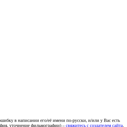
ошибку в написании его/её имени по-русски, и/или у Вас есть
афия, уточнение фильмографии) –
свяжитесь с создателем сайта
.