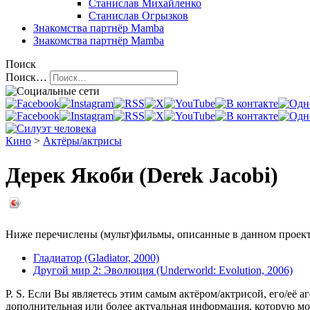
Станислав Михайленко
Станислав Огрызков
Знакомства
партнёр Mamba
Знакомства
партнёр Mamba
Поиск
Поиск…
Кино
>
Актёры/актрисы
Дерек Якоби (Derek Jacobi)
Ниже перечислены (мульт)фильмы, описанные в данном проекте,
Гладиатор (Gladiator, 2000)
Другой мир 2: Эволюция (Underworld: Evolution, 2006)
P. S. Если Вы являетесь этим самым актёром/актрисой, его/её а
дополнительная или более актуальная информация, которую мо