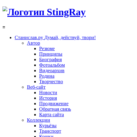
≡
Станислав.ру
Думай, действуй, твори!
Автор
Резюме
Принципы
Биография
Фотоальбом
Видеоархив
Родина
Творчество
Веб-сайт
Новости
История
Продвижение
Обратная связь
Карта сайта
Коллекции
Курьёзы
Транспорт
Кошки