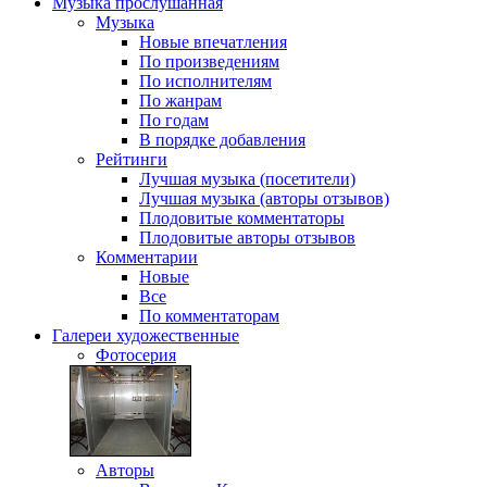
Музыка
прослушанная
Музыка
Новые впечатления
По произведениям
По исполнителям
По жанрам
По годам
В порядке добавления
Рейтинги
Лучшая музыка (посетители)
Лучшая музыка (авторы отзывов)
Плодовитые комментаторы
Плодовитые авторы отзывов
Комментарии
Новые
Все
По комментаторам
Галереи
художественные
Фотосерия
Авторы