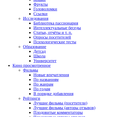
Фрукты
Головоломки
Ссылки
Исследования
Библиотека пассионария
Интеллектуальные беседы
Статьи, отчёты и т. п.
Опросы посетителей
Психологические тесты
Образование
Детсад
Школа
Университет
Кино
просмотренное
Фильмы
Новые впечатления
По названиям
По жанрам
По годам
В порядке добавления
Рейтинги
Лучшие фильмы (посетители)
Лучшие фильмы (авторы отзывов)
Плодовитые комментаторы