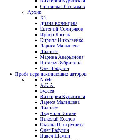
Виктория Куринская
Станислав Огрызков
Архив
X1
Диана Козинцева
Евгений Семиряков
Ирина Лагерь
Кирилл Николаенко
Лариса Малышева
Лианесс
Марина Аверьянова
Наталья Зубрилина
Олег Бабулин
Проба пера
начинающих авторов
NaMe
А.К.А.
Будаев
Виктория Куринская
Лариса Малышева
Лианесс
Людмила Котане
Николай Козлов
Оксана Панкрушина
Олег Бабулин
Павел Шамин