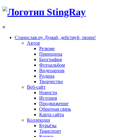
≡
Станислав.ру
Думай, действуй, твори!
Автор
Резюме
Принципы
Биография
Фотоальбом
Видеоархив
Родина
Творчество
Веб-сайт
Новости
История
Продвижение
Обратная связь
Карта сайта
Коллекции
Курьёзы
Транспорт
Кошки