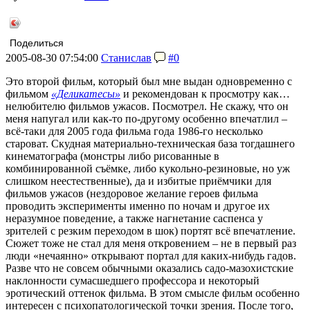
Поделиться
2005-08-30 07:54:00
Станислав
#0
Это второй фильм, который был мне выдан одновременно с
фильмом
«Деликатесы»
и рекомендован к просмотру как…
нелюбителю фильмов ужасов. Посмотрел. Не скажу, что он
меня напугал или как-то по-другому особенно впечатлил –
всё-таки для 2005 года фильма года 1986-го несколько
староват. Скудная материально-техническая база тогдашнего
кинематографа (монстры либо рисованные в
комбинированной съёмке, либо кукольно-резиновые, но уж
слишком неестественные), да и избитые приёмчики для
фильмов ужасов (нездоровое желание героев фильма
проводить эксперименты именно по ночам и другое их
неразумное поведение, а также нагнетание саспенса у
зрителей с резким переходом в шок) портят всё впечатление.
Сюжет тоже не стал для меня откровением – не в первый раз
люди «нечаянно» открывают портал для каких-нибудь гадов.
Разве что не совсем обычными оказались садо-мазохистские
наклонности сумасшедшего профессора и некоторый
эротический оттенок фильма. В этом смысле фильм особенно
интересен с психопатологической точки зрения. После того,