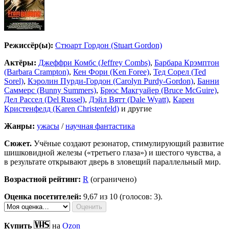
Режиссёр(ы):
Стюарт Гордон (Stuart Gordon)
Актёры:
Джеффри Комбс (Jeffrey Combs)
,
Барбара Крэмптон
(Barbara Crampton)
,
Кен Фори (Ken Foree)
,
Тед Сорел (Ted
Sorel)
,
Кэролин Пурди-Гордон (Carolyn Purdy-Gordon)
,
Банни
Саммерс (Bunny Summers)
,
Брюс Макгуайер (Bruce McGuire)
,
Дел Рассел (Del Russel)
,
Дэйл Вятт (Dale Wyatt)
,
Карен
Кристенфелд (Karen Christenfeld)
и другие
Жанры:
ужасы
/
научная фантастика
Сюжет.
Учёные создают резонатор, стимулирующий развитие
шишковидной железы («третьего глаза») и шестого чувства, а
в результате открывают дверь в зловещий параллельный мир.
Возрастной рейтинг:
R
(ограничено)
Оценка посетителей:
9,67
из 10 (голосов: 3).
Купить
на
Ozon