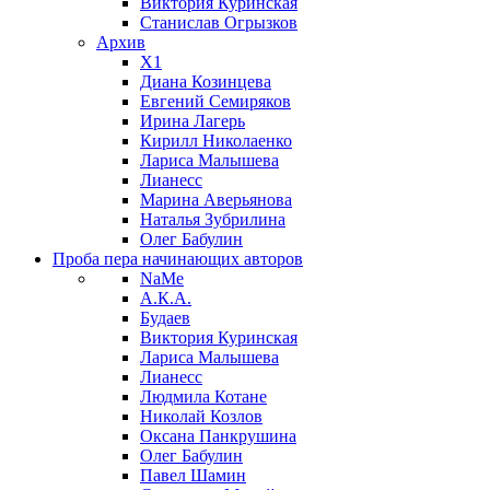
Виктория Куринская
Станислав Огрызков
Архив
X1
Диана Козинцева
Евгений Семиряков
Ирина Лагерь
Кирилл Николаенко
Лариса Малышева
Лианесс
Марина Аверьянова
Наталья Зубрилина
Олег Бабулин
Проба пера
начинающих авторов
NaMe
А.К.А.
Будаев
Виктория Куринская
Лариса Малышева
Лианесс
Людмила Котане
Николай Козлов
Оксана Панкрушина
Олег Бабулин
Павел Шамин