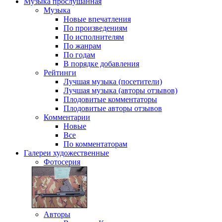
Музыка
прослушанная
Музыка
Новые впечатления
По произведениям
По исполнителям
По жанрам
По годам
В порядке добавления
Рейтинги
Лучшая музыка (посетители)
Лучшая музыка (авторы отзывов)
Плодовитые комментаторы
Плодовитые авторы отзывов
Комментарии
Новые
Все
По комментаторам
Галереи
художественные
Фотосерия
Авторы