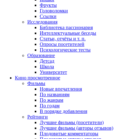
Фрукты
Головоломки
Ссылки
Исследования
Библиотека пассионария
Интеллектуальные беседы
Статьи, отчёты и т. п.
Опросы посетителей
Психологические тесты
Образование
Детсад
Школа
Университет
Кино
просмотренное
Фильмы
Новые впечатления
По названиям
По жанрам
По годам
В порядке добавления
Рейтинги
Лучшие фильмы (посетители)
Лучшие фильмы (авторы отзывов)
Плодовитые комментаторы