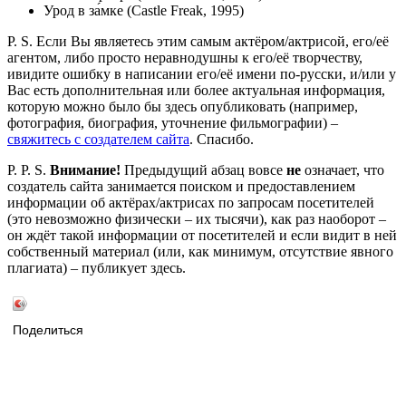
Урод в за́мке (Castle Freak, 1995)
P. S. Если Вы являетесь этим самым актёром/актрисой, его/её
агентом, либо просто неравнодушны к его/её творчеству,
ивидите ошибку в написании его/её имени по-русски, и/или у
Вас есть дополнительная или более актуальная информация,
которую можно было бы здесь опубликовать (например,
фотография, биография, уточнение фильмографии) –
свяжитесь с создателем сайта
. Спасибо.
P. P. S.
Внимание!
Предыдущий абзац вовсе
не
означает, что
создатель сайта занимается поиском и предоставлением
информации об актёрах/актрисах по запросам посетителей
(это невозможно физически – их тысячи), как раз наоборот –
он ждёт такой информации от посетителей и если видит в ней
собственный материал (или, как минимум, отсутствие явного
плагиата) – публикует здесь.
Поделиться