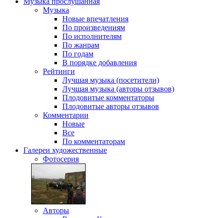
Музыка
прослушанная
Музыка
Новые впечатления
По произведениям
По исполнителям
По жанрам
По годам
В порядке добавления
Рейтинги
Лучшая музыка (посетители)
Лучшая музыка (авторы отзывов)
Плодовитые комментаторы
Плодовитые авторы отзывов
Комментарии
Новые
Все
По комментаторам
Галереи
художественные
Фотосерия
Авторы