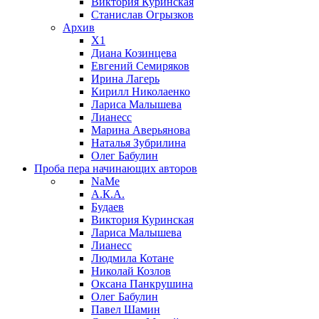
Виктория Куринская
Станислав Огрызков
Архив
X1
Диана Козинцева
Евгений Семиряков
Ирина Лагерь
Кирилл Николаенко
Лариса Малышева
Лианесс
Марина Аверьянова
Наталья Зубрилина
Олег Бабулин
Проба пера
начинающих авторов
NaMe
А.К.А.
Будаев
Виктория Куринская
Лариса Малышева
Лианесс
Людмила Котане
Николай Козлов
Оксана Панкрушина
Олег Бабулин
Павел Шамин