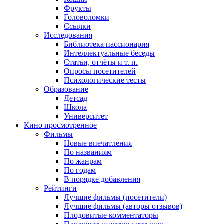
Фрукты
Головоломки
Ссылки
Исследования
Библиотека пассионария
Интеллектуальные беседы
Статьи, отчёты и т. п.
Опросы посетителей
Психологические тесты
Образование
Детсад
Школа
Университет
Кино
просмотренное
Фильмы
Новые впечатления
По названиям
По жанрам
По годам
В порядке добавления
Рейтинги
Лучшие фильмы (посетители)
Лучшие фильмы (авторы отзывов)
Плодовитые комментаторы