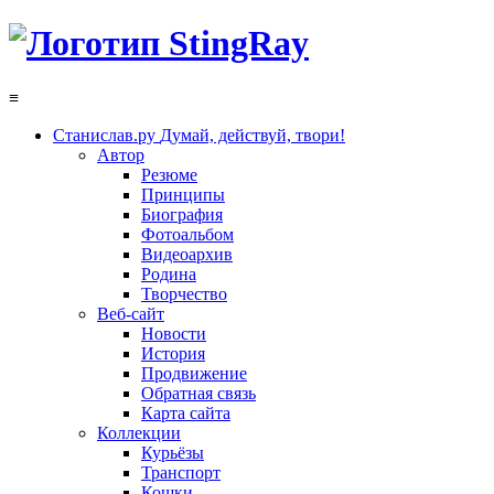
≡
Станислав.ру
Думай, действуй, твори!
Автор
Резюме
Принципы
Биография
Фотоальбом
Видеоархив
Родина
Творчество
Веб-сайт
Новости
История
Продвижение
Обратная связь
Карта сайта
Коллекции
Курьёзы
Транспорт
Кошки