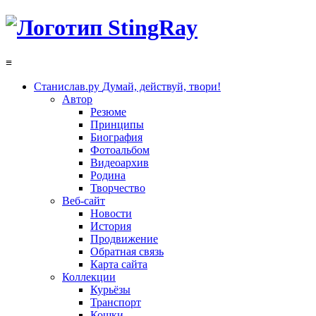
≡
Станислав.ру
Думай, действуй, твори!
Автор
Резюме
Принципы
Биография
Фотоальбом
Видеоархив
Родина
Творчество
Веб-сайт
Новости
История
Продвижение
Обратная связь
Карта сайта
Коллекции
Курьёзы
Транспорт
Кошки