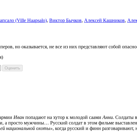
псало (Ville Haapsalo)
,
Виктор Бычков
,
Алексей Кашников
,
Але
ров, но оказывается, не все из них представляют собой опасно
я)
 армии
Иван
попадают на хутор к молодой саами
Анни
. Солдаты 
и, а просто мужчины… Русский солдат в этом фильме выставлен, 
ей национальной охоты»
, когда русский и финн разговаривают, 