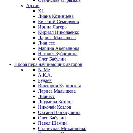
Станислав Огрызков
Архив
X1
Диана Козинцева
Евгений Семиряков
Ирина Лагерь
Кирилл Николаенко
Лариса Малышева
Лианесс
Марина Аверьянова
Наталья Зубрилина
Олег Бабулин
Проба пера
начинающих авторов
NaMe
А.К.А.
Будаев
Виктория Куринская
Лариса Малышева
Лианесс
Людмила Котане
Николай Козлов
Оксана Панкрушина
Олег Бабулин
Павел Шамин
Станислав Михайленко