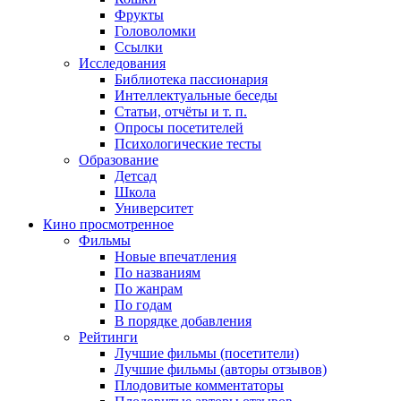
Фрукты
Головоломки
Ссылки
Исследования
Библиотека пассионария
Интеллектуальные беседы
Статьи, отчёты и т. п.
Опросы посетителей
Психологические тесты
Образование
Детсад
Школа
Университет
Кино
просмотренное
Фильмы
Новые впечатления
По названиям
По жанрам
По годам
В порядке добавления
Рейтинги
Лучшие фильмы (посетители)
Лучшие фильмы (авторы отзывов)
Плодовитые комментаторы