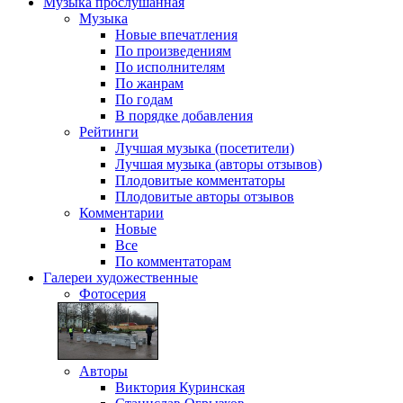
Музыка
прослушанная
Музыка
Новые впечатления
По произведениям
По исполнителям
По жанрам
По годам
В порядке добавления
Рейтинги
Лучшая музыка (посетители)
Лучшая музыка (авторы отзывов)
Плодовитые комментаторы
Плодовитые авторы отзывов
Комментарии
Новые
Все
По комментаторам
Галереи
художественные
Фотосерия
Авторы
Виктория Куринская