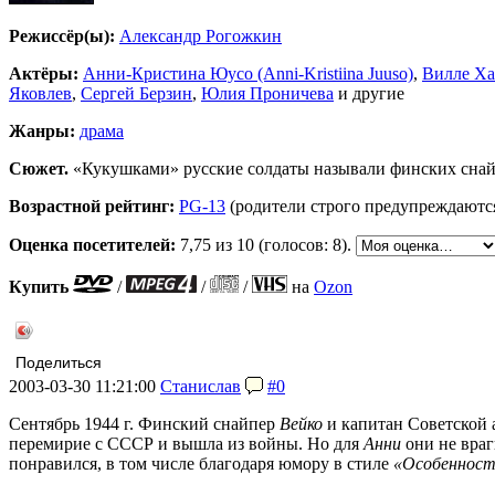
Режиссёр(ы):
Александр Рогожкин
Актёры:
Анни-Кристина Юусо (Anni-Kristiina Juuso)
,
Вилле Хаа
Яковлев
,
Сергей Берзин
,
Юлия Проничева
и другие
Жанры:
драма
Сюжет.
«Кукушками» русские солдаты называли финских снайпе
Возрастной рейтинг:
PG-13
(родители строго предупреждаютс
Оценка посетителей:
7,75
из 10 (голосов: 8).
Купить
/
/
/
на
Ozon
Поделиться
2003-03-30 11:21:00
Станислав
#0
Сентябрь 1944 г. Финский снайпер
Вейко
и капитан Советской
перемирие с СССР и вышла из войны. Но для
Анни
они не враг
понравился, в том числе благодаря юмору в стиле
«Особенност