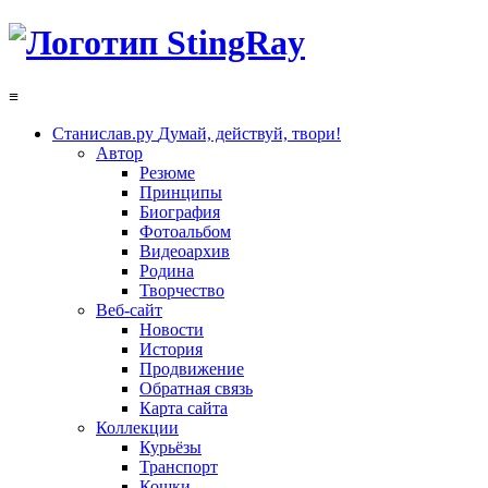
≡
Станислав.ру
Думай, действуй, твори!
Автор
Резюме
Принципы
Биография
Фотоальбом
Видеоархив
Родина
Творчество
Веб-сайт
Новости
История
Продвижение
Обратная связь
Карта сайта
Коллекции
Курьёзы
Транспорт
Кошки