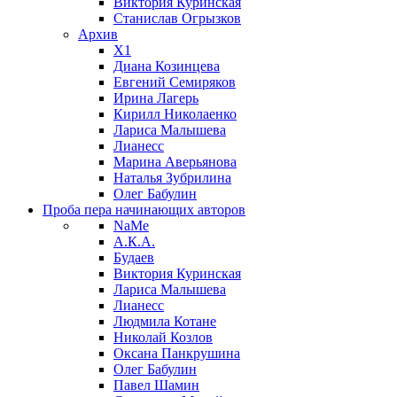
Виктория Куринская
Станислав Огрызков
Архив
X1
Диана Козинцева
Евгений Семиряков
Ирина Лагерь
Кирилл Николаенко
Лариса Малышева
Лианесс
Марина Аверьянова
Наталья Зубрилина
Олег Бабулин
Проба пера
начинающих авторов
NaMe
А.К.А.
Будаев
Виктория Куринская
Лариса Малышева
Лианесс
Людмила Котане
Николай Козлов
Оксана Панкрушина
Олег Бабулин
Павел Шамин