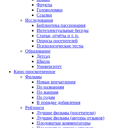
Фрукты
Головоломки
Ссылки
Исследования
Библиотека пассионария
Интеллектуальные беседы
Статьи, отчёты и т. п.
Опросы посетителей
Психологические тесты
Образование
Детсад
Школа
Университет
Кино
просмотренное
Фильмы
Новые впечатления
По названиям
По жанрам
По годам
В порядке добавления
Рейтинги
Лучшие фильмы (посетители)
Лучшие фильмы (авторы отзывов)
Плодовитые комментаторы