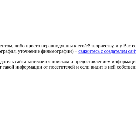
агентом, либо просто неравнодушны к его/её творчеству, и у Вас
иография, уточнение фильмографии) –
свяжитесь с создателем сай
оздатель сайта занимается поиском и предоставлением информации
ёт такой информации от посетителей и если видит в ней собстве