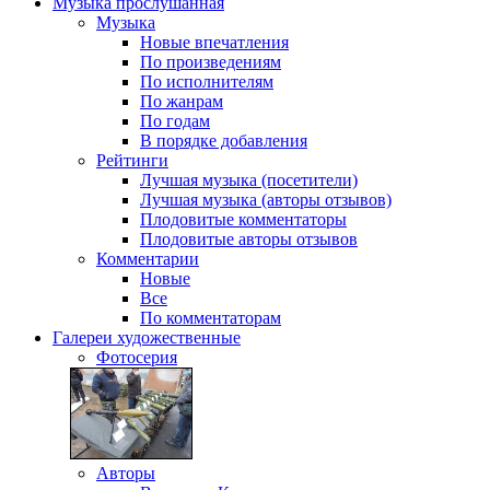
Музыка
прослушанная
Музыка
Новые впечатления
По произведениям
По исполнителям
По жанрам
По годам
В порядке добавления
Рейтинги
Лучшая музыка (посетители)
Лучшая музыка (авторы отзывов)
Плодовитые комментаторы
Плодовитые авторы отзывов
Комментарии
Новые
Все
По комментаторам
Галереи
художественные
Фотосерия
Авторы