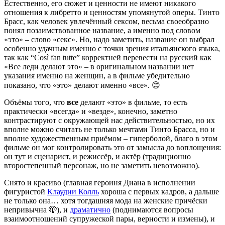
Естественно, его сюжет и ценности не имеют никакого
отношения к либретто и ценностям упомянутой оперы. Тинто
Брасс, как человек увлечённый сексом, весьма своеобразно
понял позаимствованное название, а именно под словом
«это» – слово «секс». Но, надо заметить, название он выбрал
особенно удачным именно с точки зрения итальянского языка,
так как “Così fan tutte” корректней перевести на русский как
«Все
леди
делают это» – в оригинальном названии нет
указания именно на женщин, а в фильме убедительно
показано, что «это» делают именно «все». 😊
Объёмы того, что
все
делают «это» в фильме, то есть
практически «всегда» и «везде», конечно, заметно
контрастируют с окружающей нас действительностью, но их
вполне можно считать не только мечтами Тинто Брасса, но и
вполне художественным приёмом – гиперболой, благо в этом
фильме он мог контролировать это от замысла до воплощения:
он тут и сценарист, и режиссёр, и актёр (традиционно
второстепенный персонаж, но не заметить невозможно).
Снято и красиво (главная героиня Диана в исполнении
фигуристой
Клаудии Колль
хороша с первых кадров, а дальше
не только она… хотя тогдашняя мода на женские причёски
непривычна 🫣), и
драматично
(поднимаются вопросы
взаимоотношений супружеской пары, верности и измены), и