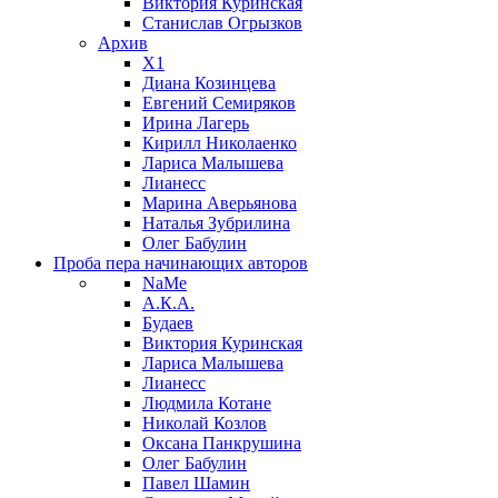
Виктория Куринская
Станислав Огрызков
Архив
X1
Диана Козинцева
Евгений Семиряков
Ирина Лагерь
Кирилл Николаенко
Лариса Малышева
Лианесс
Марина Аверьянова
Наталья Зубрилина
Олег Бабулин
Проба пера
начинающих авторов
NaMe
А.К.А.
Будаев
Виктория Куринская
Лариса Малышева
Лианесс
Людмила Котане
Николай Козлов
Оксана Панкрушина
Олег Бабулин
Павел Шамин