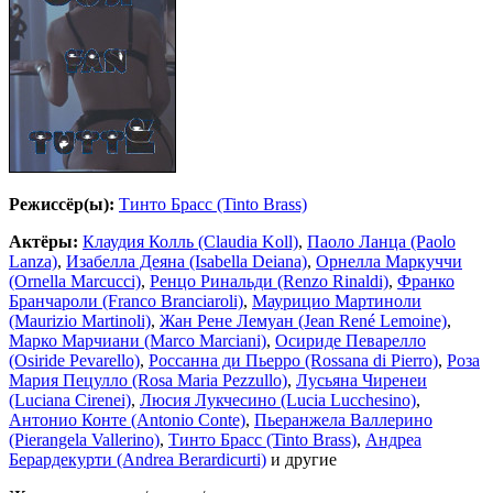
Режиссёр(ы):
Тинто Брасс (Tinto Brass)
Актёры:
Клаудия Колль (Claudia Koll)
,
Паоло Ланца (Paolo
Lanza)
,
Изабелла Деяна (Isabella Deiana)
,
Орнелла Маркуччи
(Ornella Marcucci)
,
Ренцо Ринальди (Renzo Rinaldi)
,
Франко
Бранчароли (Franco Branciaroli)
,
Маурицио Мартиноли
(Maurizio Martinoli)
,
Жан Рене Лемуан (Jean René Lemoine)
,
Марко Марчиани (Marco Marciani)
,
Осириде Певарелло
(Osiride Pevarello)
,
Россанна ди Пьерро (Rossana di Pierro)
,
Роза
Мария Пецулло (Rosa Maria Pezzullo)
,
Лусьяна Чиренеи
(Luciana Cirenei)
,
Люсия Лукчесино (Lucia Lucchesino)
,
Антонио Конте (Antonio Conte)
,
Пьеранжела Валлерино
(Pierangela Vallerino)
,
Тинто Брасс (Tinto Brass)
,
Андреа
Берардекурти (Andrea Berardicurti)
и другие