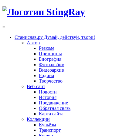
≡
Станислав.ру
Думай, действуй, твори!
Автор
Резюме
Принципы
Биография
Фотоальбом
Видеоархив
Родина
Творчество
Веб-сайт
Новости
История
Продвижение
Обратная связь
Карта сайта
Коллекции
Курьёзы
Транспорт
Кошки