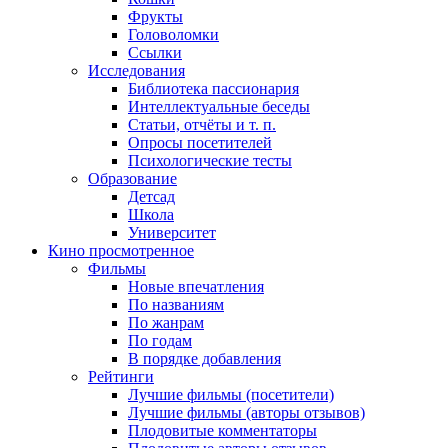
Фрукты
Головоломки
Ссылки
Исследования
Библиотека пассионария
Интеллектуальные беседы
Статьи, отчёты и т. п.
Опросы посетителей
Психологические тесты
Образование
Детсад
Школа
Университет
Кино
просмотренное
Фильмы
Новые впечатления
По названиям
По жанрам
По годам
В порядке добавления
Рейтинги
Лучшие фильмы (посетители)
Лучшие фильмы (авторы отзывов)
Плодовитые комментаторы