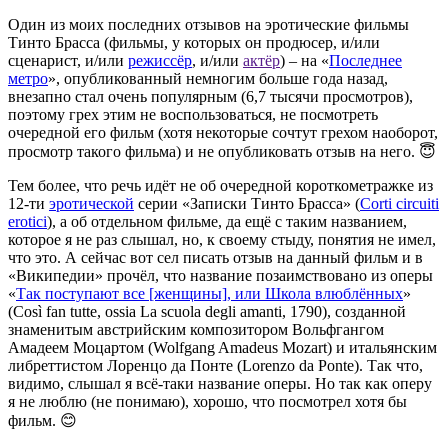
Один из моих последних отзывов на эротические фильмы
Тинто Брасса (фильмы, у которых он продюсер, и/или
сценарист, и/или
режиссёр
, и/или
актёр
) – на «
Последнее
метро
», опубликованный немногим больше года назад,
внезапно стал очень популярным (6,7 тысячи просмотров),
поэтому грех этим не воспользоваться, не посмотреть
очередной его фильм (хотя некоторые сочтут грехом наоборот,
просмотр такого фильма) и не опубликовать отзыв на него. 😇
Тем более, что речь идёт не об очередной короткометражке из
12-ти
эротической
серии «Записки Тинто Брасса» (
Corti circuiti
erotici
), а об отдельном фильме, да ещё с таким названием,
которое я не раз слышал, но, к своему стыду, понятия не имел,
что это. А сейчас вот сел писать отзыв на данный фильм и в
«Википедии» прочёл, что название позаимствовано из оперы
«
Так поступают все [женщины], или Школа влюблённых
»
(Così fan tutte, ossia La scuola degli amanti, 1790), созданной
знаменитым австрийским композитором Вольфгангом
Амадеем Моцартом (Wolfgang Amadeus Mozart) и итальянским
либреттистом Лоренцо да Понте (Lorenzo da Ponte). Так что,
видимо, слышал я всё-таки название оперы. Но так как оперу
я не люблю (не понимаю), хорошо, что посмотрел хотя бы
фильм. 😊