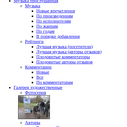
Музыка
прослушанная
Музыка
Новые впечатления
По произведениям
По исполнителям
По жанрам
По годам
В порядке добавления
Рейтинги
Лучшая музыка (посетители)
Лучшая музыка (авторы отзывов)
Плодовитые комментаторы
Плодовитые авторы отзывов
Комментарии
Новые
Все
По комментаторам
Галереи
художественные
Фотосерия
Авторы