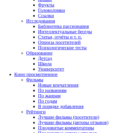
Фрукты
Головоломки
Ссылки
Исследования
Библиотека пассионария
Интеллектуальные беседы
Статьи, отчёты и т. п.
Опросы посетителей
Психологические тесты
Образование
Детсад
Школа
Университет
Кино
просмотренное
Фильмы
Новые впечатления
По названиям
По жанрам
По годам
В порядке добавления
Рейтинги
Лучшие фильмы (посетители)
Лучшие фильмы (авторы отзывов)
Плодовитые комментаторы