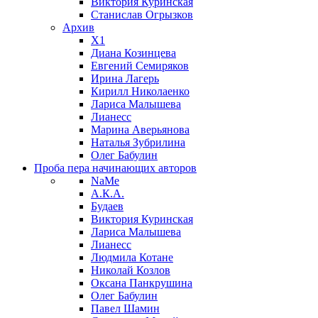
Виктория Куринская
Станислав Огрызков
Архив
X1
Диана Козинцева
Евгений Семиряков
Ирина Лагерь
Кирилл Николаенко
Лариса Малышева
Лианесс
Марина Аверьянова
Наталья Зубрилина
Олег Бабулин
Проба пера
начинающих авторов
NaMe
А.К.А.
Будаев
Виктория Куринская
Лариса Малышева
Лианесс
Людмила Котане
Николай Козлов
Оксана Панкрушина
Олег Бабулин
Павел Шамин