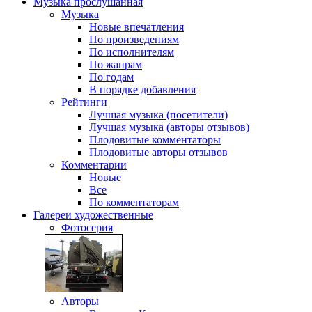
Музыка
прослушанная
Музыка
Новые впечатления
По произведениям
По исполнителям
По жанрам
По годам
В порядке добавления
Рейтинги
Лучшая музыка (посетители)
Лучшая музыка (авторы отзывов)
Плодовитые комментаторы
Плодовитые авторы отзывов
Комментарии
Новые
Все
По комментаторам
Галереи
художественные
Фотосерия
Авторы