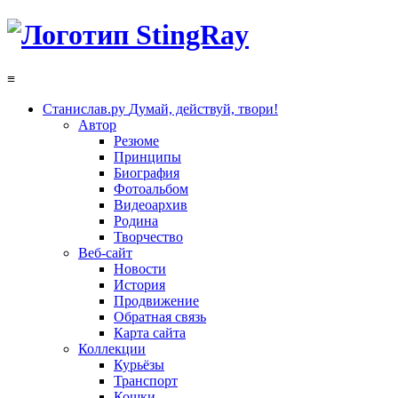
≡
Станислав.ру
Думай, действуй, твори!
Автор
Резюме
Принципы
Биография
Фотоальбом
Видеоархив
Родина
Творчество
Веб-сайт
Новости
История
Продвижение
Обратная связь
Карта сайта
Коллекции
Курьёзы
Транспорт
Кошки