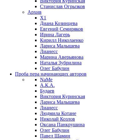
Виктория Куринская
Станислав Огрызков
Архив
X1
Диана Козинцева
Евгений Семиряков
Ирина Лагерь
Кирилл Николаенко
Лариса Малышева
Лианесс
Марина Аверьянова
Наталья Зубрилина
Олег Бабулин
Проба пера
начинающих авторов
NaMe
А.К.А.
Будаев
Виктория Куринская
Лариса Малышева
Лианесс
Людмила Котане
Николай Козлов
Оксана Панкрушина
Олег Бабулин
Павел Шамин