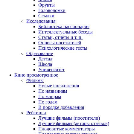
Фрукты
Головоломки
Ссылки
Исследования
Библиотека пассионария
Интеллектуальные беседы
Статьи, отчёты и т. п.
Опросы посетителей
Психологические тесты
Образование
Детсад
Школа
Университет
Кино
просмотренное
Фильмы
Новые впечатления
По названиям
По жанрам
По годам
В порядке добавления
Рейтинги
Лучшие фильмы (посетители)
Лучшие фильмы (авторы отзывов)
Плодовитые комментаторы