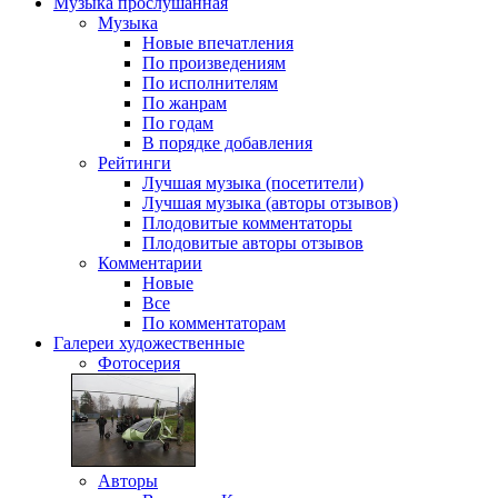
Музыка
прослушанная
Музыка
Новые впечатления
По произведениям
По исполнителям
По жанрам
По годам
В порядке добавления
Рейтинги
Лучшая музыка (посетители)
Лучшая музыка (авторы отзывов)
Плодовитые комментаторы
Плодовитые авторы отзывов
Комментарии
Новые
Все
По комментаторам
Галереи
художественные
Фотосерия
Авторы