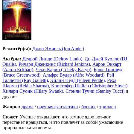
Режиссёр(ы):
Джон Эмиель (Jon Amiel)
Актёры:
Делрой Линдо (Delroy Lindo)
,
Ди Джей Куоллс (DJ
Qualls)
,
Ричард Дженкинс (Richard Jenkins)
,
Аарон Экхарт
(Aaron Eckhart)
,
Чеки Карио (Tchéky Karyo)
,
Брюс Гринвуд
(Bruce Greenwood)
,
Альфре Вудар (Alfre Woodard)
,
Рэй
Галлетти (Ray Galletti)
,
Эйлин Педд (Eileen Pedde)
,
Реха
Шарма (Rekha Sharma)
,
Кристофер Шайер (Christopher Shyer)
,
Хилари Суонк (Hilary Swank)
,
Стэнли Туччи (Stanley Tucci)
и
другие
Жанры:
драма
/
научная фантастика
/
боевик
/
триллер
Сюжет.
Учёные открывают, что земное ядро вот-вот
перестанет вращаться, и это повлечёт за собой ужасающие
природные катаклизмы.