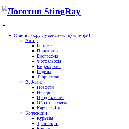
≡
Станислав.ру
Думай, действуй, твори!
Автор
Резюме
Принципы
Биография
Фотоальбом
Видеоархив
Родина
Творчество
Веб-сайт
Новости
История
Продвижение
Обратная связь
Карта сайта
Коллекции
Курьёзы
Транспорт
Кошки