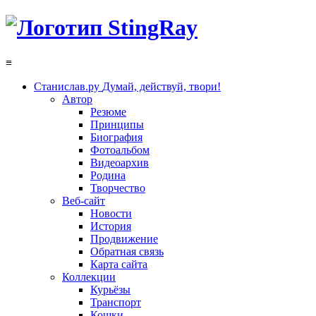
≡
Станислав.ру
Думай, действуй, твори!
Автор
Резюме
Принципы
Биография
Фотоальбом
Видеоархив
Родина
Творчество
Веб-сайт
Новости
История
Продвижение
Обратная связь
Карта сайта
Коллекции
Курьёзы
Транспорт
Кошки