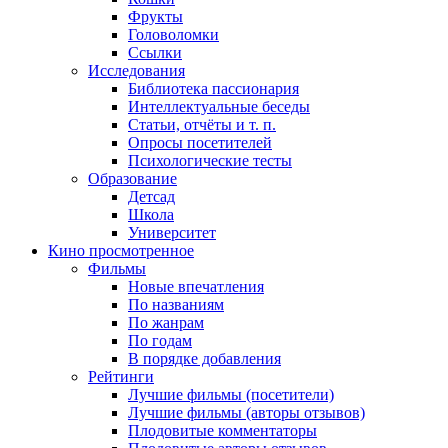
Фрукты
Головоломки
Ссылки
Исследования
Библиотека пассионария
Интеллектуальные беседы
Статьи, отчёты и т. п.
Опросы посетителей
Психологические тесты
Образование
Детсад
Школа
Университет
Кино
просмотренное
Фильмы
Новые впечатления
По названиям
По жанрам
По годам
В порядке добавления
Рейтинги
Лучшие фильмы (посетители)
Лучшие фильмы (авторы отзывов)
Плодовитые комментаторы