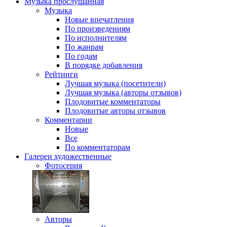
Музыка
прослушанная
Музыка
Новые впечатления
По произведениям
По исполнителям
По жанрам
По годам
В порядке добавления
Рейтинги
Лучшая музыка (посетители)
Лучшая музыка (авторы отзывов)
Плодовитые комментаторы
Плодовитые авторы отзывов
Комментарии
Новые
Все
По комментаторам
Галереи
художественные
Фотосерия
Авторы