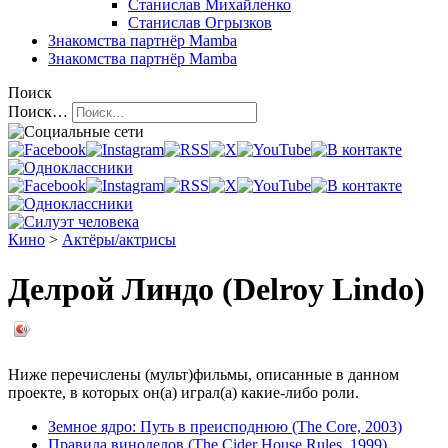
Станислав Михайленко
Станислав Огрызков
Знакомства
партнёр Mamba
Знакомства
партнёр Mamba
Поиск
Поиск…
Кино
>
Актёры/актрисы
Делрой Линдо (Delroy Lindo)
Ниже перечислены (мульт)фильмы, описанные в данном
проекте, в которых он(а) играл(а) какие-либо роли.
Земное ядро: Путь в преисподнюю (The Core, 2003)
Правила виноделов (The Cider House Rules, 1999)