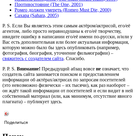
Противостояние (The One, 2001)
Ромео должен умереть (Romeo Must Die, 2000)
Сахара (Sahara, 2005)
P. S. Если Вы являетесь этим самым актёром/актрисой, его/её
агентом, либо просто неравнодушны к его/её творчеству,
ивидите ошибку в написании его/её имени по-русски, и/или у
Вас есть дополнительная или более актуальная информация,
которую можно было бы здесь опубликовать (например,
фотография, биография, уточнение фильмографии) –
свяжитесь с создателем сайта
. Спасибо.
P. P. S.
Внимание!
Предыдущий абзац вовсе
не
означает, что
создатель сайта занимается поиском и предоставлением
информации об актёрах/актрисах по запросам посетителей
(это невозможно физически – их тысячи), как раз наоборот –
он ждёт такой информации от посетителей и если видит в ней
собственный материал (или, как минимум, отсутствие явного
плагиата) – публикует здесь.
Поделиться