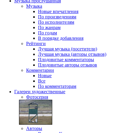
Музыка
прослушанная
Музыка
Новые впечатления
По произведениям
По исполнителям
По жанрам
По годам
В порядке добавления
Рейтинги
Лучшая музыка (посетители)
Лучшая музыка (авторы отзывов)
Плодовитые комментаторы
Плодовитые авторы отзывов
Комментарии
Новые
Все
По комментаторам
Галереи
художественные
Фотосерия
Авторы