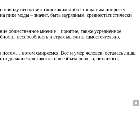
по поводу несоответствия каким-либо стандартам попросту
на пике моды – значит, быть заурядным, среднестатистически
яние общественное мнение – понятие, также усреднённое
бность, неспособность и страх мыслить самостоятельно,
а потом… потом смиряемся. Вот и умер человек, осталась лишь
то-то должное для какого-то всеобъемлющего, безликого,