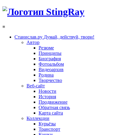
≡
Станислав.ру
Думай, действуй, твори!
Автор
Резюме
Принципы
Биография
Фотоальбом
Видеоархив
Родина
Творчество
Веб-сайт
Новости
История
Продвижение
Обратная связь
Карта сайта
Коллекции
Курьёзы
Транспорт
Кошки