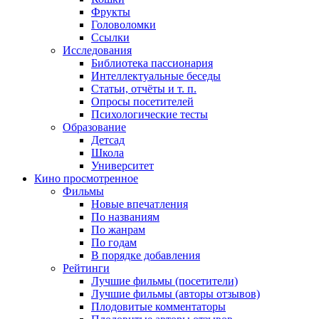
Фрукты
Головоломки
Ссылки
Исследования
Библиотека пассионария
Интеллектуальные беседы
Статьи, отчёты и т. п.
Опросы посетителей
Психологические тесты
Образование
Детсад
Школа
Университет
Кино
просмотренное
Фильмы
Новые впечатления
По названиям
По жанрам
По годам
В порядке добавления
Рейтинги
Лучшие фильмы (посетители)
Лучшие фильмы (авторы отзывов)
Плодовитые комментаторы