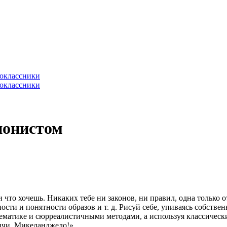
ионистом
что хочешь. Никаких тебе ни законов, ни правил, одна только отг
ости и понятности образов и т. д. Рисуй себе, упиваясь собстве
тематике и сюрреалистичными методами, а используя классически
инчи, Микеланджело!»