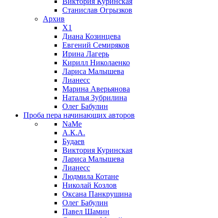
Виктория Куринская
Станислав Огрызков
Архив
X1
Диана Козинцева
Евгений Семиряков
Ирина Лагерь
Кирилл Николаенко
Лариса Малышева
Лианесс
Марина Аверьянова
Наталья Зубрилина
Олег Бабулин
Проба пера
начинающих авторов
NaMe
А.К.А.
Будаев
Виктория Куринская
Лариса Малышева
Лианесс
Людмила Котане
Николай Козлов
Оксана Панкрушина
Олег Бабулин
Павел Шамин