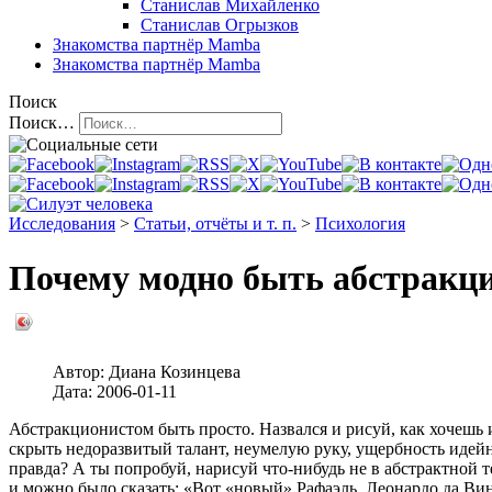
Станислав Михайленко
Станислав Огрызков
Знакомства
партнёр Mamba
Знакомства
партнёр Mamba
Поиск
Поиск…
Исследования
>
Статьи, отчёты и т. п.
>
Психология
Почему модно быть абстракц
Автор:
Диана Козинцева
Дата:
2006-01-11
Абстракционистом быть просто. Назвался и рисуй, как хочешь и 
скрыть недоразвитый талант, неумелую руку, ущербность идейн
правда? А ты попробуй, нарисуй что-нибудь не в абстрактной 
и можно было сказать: «Вот «новый» Рафаэль, Леонардо да В