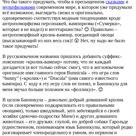
Что бы такого придумать, чтобы в пресыщенном
сказками
и
мультфильмами
современном мире, в котором уже придумали
всё возможное, выглядеть свежо и оригинально,
одновременно соответствуя модным тенденциями вроде
антропоморфизма персонажей, вампиризма («Сумерки»,
которые я не видел) и вегетарианства? 😊 Правильно –
антропоморфный кролик-вампир, поедающий овощи
(высасывающий из них весь сок)! 😮 Нет, ну надо же было
такое придумать!
В русскоязычном названии пришлось добавить суффикс-
пояснение «кролик-вампир» потому, что не каждый
догадается (я вот только сейчас смог), что в англоязычном
оригинале имя главного героя Bunnicula – это игра слов
“bunny” («кролик») и “Dracula” (имя самого известного
вампира). С ходу я эту игру слов не понял, и Банникула для
меня звучал больше похожим на «фолликул». 😊
В целом Банникула – довольно добрый домашний кролик
(если своевременно подкармливать его правильными
овощами), только шкодливый, зато заботящийся о своей
хозяйке (девочке-подростке Ми́не) и других домашних
животных – его друзьях: глупой, но доброй собаке Гарольде
(единственном, понимающем язык Банникулы, который редко
разговаривает членораздельно) и умном, но нервном и