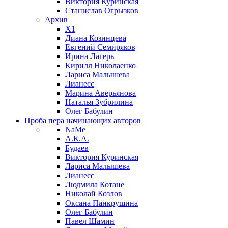
Виктория Куринская
Станислав Огрызков
Архив
X1
Диана Козинцева
Евгений Семиряков
Ирина Лагерь
Кирилл Николаенко
Лариса Малышева
Лианесс
Марина Аверьянова
Наталья Зубрилина
Олег Бабулин
Проба пера
начинающих авторов
NaMe
А.К.А.
Будаев
Виктория Куринская
Лариса Малышева
Лианесс
Людмила Котане
Николай Козлов
Оксана Панкрушина
Олег Бабулин
Павел Шамин