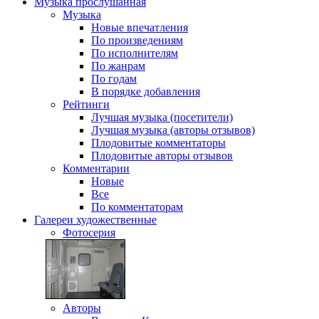
Музыка
прослушанная
Музыка
Новые впечатления
По произведениям
По исполнителям
По жанрам
По годам
В порядке добавления
Рейтинги
Лучшая музыка (посетители)
Лучшая музыка (авторы отзывов)
Плодовитые комментаторы
Плодовитые авторы отзывов
Комментарии
Новые
Все
По комментаторам
Галереи
художественные
Фотосерия
Авторы