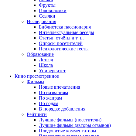
Фрукты
Головоломки
Ссылки
Исследования
Библиотека пассионария
Интеллектуальные беседы
Статьи, отчёты и т. п.
Опросы посетителей
Психологические тесты
Образование
Детсад
Школа
Университет
Кино
просмотренное
Фильмы
Новые впечатления
По названиям
По жанрам
По годам
В порядке добавления
Рейтинги
Лучшие фильмы (посетители)
Лучшие фильмы (авторы отзывов)
Плодовитые комментаторы