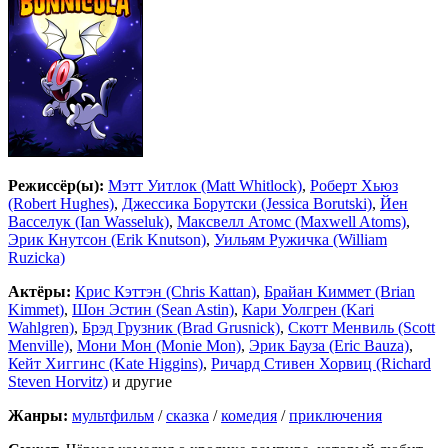
Режиссёр(ы):
Мэтт Уитлок (Matt Whitlock)
,
Роберт Хьюз
(Robert Hughes)
,
Джессика Борутски (Jessica Borutski)
,
Йен
Васселук (Ian Wasseluk)
,
Максвелл Атомс (Maxwell Atoms)
,
Эрик Кнутсон (Erik Knutson)
,
Уильям Ружичка (William
Ruzicka)
Актёры:
Крис Кэттэн (Chris Kattan)
,
Брайан Киммет (Brian
Kimmet)
,
Шон Эстин (Sean Astin)
,
Кари Уолгрен (Kari
Wahlgren)
,
Брэд Грузник (Brad Grusnick)
,
Скотт Менвиль (Scott
Menville)
,
Мони Мон (Monie Mon)
,
Эрик Бауза (Eric Bauza)
,
Кейт Хиггинс (Kate Higgins)
,
Ричард Стивен Хорвиц (Richard
Steven Horvitz)
и другие
Жанры:
мультфильм
/
сказка
/
комедия
/
приключения