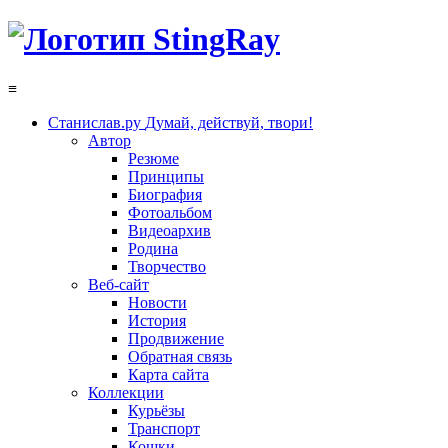
≡
Станислав.ру
Думай, действуй, твори!
Автор
Резюме
Принципы
Биография
Фотоальбом
Видеоархив
Родина
Творчество
Веб-сайт
Новости
История
Продвижение
Обратная связь
Карта сайта
Коллекции
Курьёзы
Транспорт
Кошки