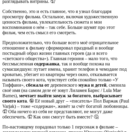
разглядывать витрины. 🤦
Собственно, это и есть главное, что я узнал благодаря
просмотру фильма. Остальное, включая художественную
ценность фильма, увлекательность сюжета и мои
воспоминания о нём – так себе. Больше шумят про этот
фильм, чем есть смысл его смотреть.
Предположительно, что больше всего моё отрицательное
отношение к фильму сформировал праздный и вообще
постыдный образ жизни главных героев (да и всего
«светского общества»). Главная героиня – мало того, что
бессмысленная
содержанка
, так и вообще похожа на
сумасшедшую: путает имена, хранит телефон в чемодане под
кроватью, убегает из квартиры через окно, отказывается
называть своего кота, чувствует себя спокойно только «У
Тиффани»,
сбежала от
деревенского
мужа и детей
, сменила
своё имя (на самом деле её зовут Лиламея Барнс / Lula Mae
Barnes),
мечтает выйти замуж за богатого
,
выбрасывает
своего кота
. 🤪 Её новый друг – «писатель» Пол Варжак (Paul
Varjak) – тоже «содержан», живёт за счёт богатой любовницы.
🤦 Оба ничего из себя не представляют, не могут даже
обеспечить. 🤦 Как они смогут быть вместе? 🤔
По-настоящему порадовал только 1 персонаж в фильме –