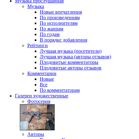
Музыка
прослушанная
Музыка
Новые впечатления
По произведениям
По исполнителям
По жанрам
По годам
В порядке добавления
Рейтинги
Лучшая музыка (посетители)
Лучшая музыка (авторы отзывов)
Плодовитые комментаторы
Плодовитые авторы отзывов
Комментарии
Новые
Все
По комментаторам
Галереи
художественные
Фотосерия
Авторы