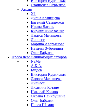
Виктория Куринская
Станислав Огрызков
Архив
X1
Диана Козинцева
Евгений Семиряков
Ирина Лагерь
Кирилл Николаенко
Лариса Малышева
Лианесс
Марина Аверьянова
Наталья Зубрилина
Олег Бабулин
Проба пера
начинающих авторов
NaMe
А.К.А.
Будаев
Виктория Куринская
Лариса Малышева
Лианесс
Людмила Котане
Николай Козлов
Оксана Панкрушина
Олег Бабулин
Павел Шамин