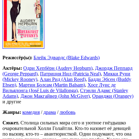
Режиссёр(ы):
Блейк Эдвардс (Blake Edwards)
Актёры:
Одри Хепбёрн (Audrey Hepburn)
,
Джордж Пеппард
(George Peppard)
,
Патриция Нил (Patricia Neal)
,
Микки Руни
(Mickey Rooney)
,
Алан Рид (Alan Reed)
,
Бадди Эбсен (Buddy
Ebsen)
,
Мартин Болсам (Martin Balsam)
,
Хосе Луис де
Вильялонга (José Luis de Vilallonga)
,
Стэнли Адамс (Stanley
Adams)
,
Джон Макгайвер (John McGiver)
,
Оранджи (Orangey)
и другие
Жанры:
комедия
/
драма
/
любовь
Сюжет.
Столица сильных мира сего и уютное гнёздышко
очаровательной Холли Голайтли. Кто-то назовет её девицей
по вызову, кто-то – авантюристкой. Одни подумают, что она