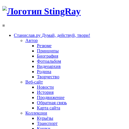
≡
Станислав.ру
Думай, действуй, твори!
Автор
Резюме
Принципы
Биография
Фотоальбом
Видеоархив
Родина
Творчество
Веб-сайт
Новости
История
Продвижение
Обратная связь
Карта сайта
Коллекции
Курьёзы
Транспорт
Кошки