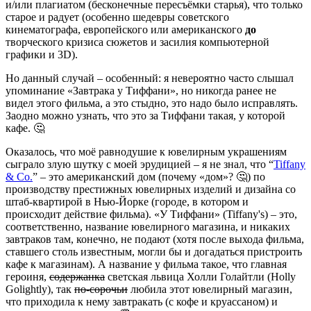
и/или плагиатом (бесконечные пересъёмки старья), что только
старое и радует (особенно шедевры советского
кинематографа, европейского или американского
до
творческого кризиса сюжетов и засилия компьютерной
графики и 3D).
Но данный случай – особенный: я невероятно часто слышал
упоминание «Завтрака у Тиффани», но никогда ранее не
видел этого фильма, а это стыдно, это надо было исправлять.
Заодно можно узнать, что это за Тиффани такая, у которой
кафе. 🤔
Оказалось, что моё равнодушие к ювелирным украшениям
сыграло злую шутку с моей эрудицией – я не знал, что “
Tiffany
& Co.
” – это американский дом (почему «дом»? 🤔) по
производству престижных ювелирных изделий и дизайна со
штаб-квартирой в Нью-Йорке (городе, в котором и
происходит действие фильма). «У Тиффани» (Tiffany's) – это,
соответственно, название ювелирного магазина, и никаких
завтраков там, конечно, не подают (хотя после выхода фильма,
ставшего столь известным, могли бы и догадаться пристроить
кафе к магазинам). А название у фильма такое, что главная
героиня,
содержанка
светская львица Холли Голайтли (Holly
Golightly), так
по-сорочьи
любила этот ювелирный магазин,
что приходила к нему завтракать (с кофе и круассаном) и