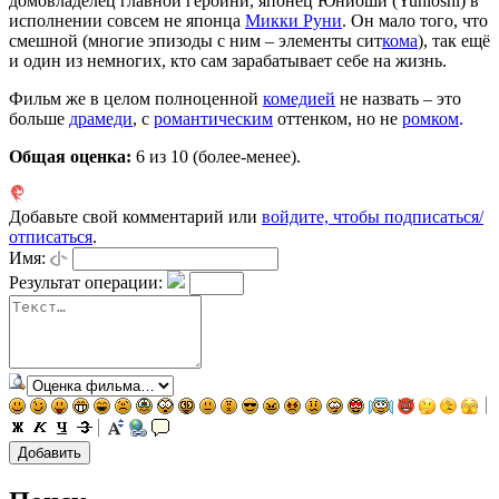
домовладелец главной героини, японец Юниоши (Yunioshi) в
исполнении совсем не японца
Микки Руни
. Он мало того, что
смешной (многие эпизоды с ним – элементы сит
кома
), так ещё
и один из немногих, кто сам зарабатывает себе на жизнь.
Фильм же в целом полноценной
комедией
не назвать – это
больше
драм
еди
, с
романтическим
оттенком, но не
ром
ком
.
Общая оценка:
6
из 10 (более-менее).
Добавьте свой комментарий или
войдите, чтобы подписаться/
отписаться
.
Имя:
Результат операции: