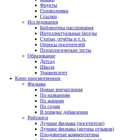
Фрукты
Головоломки
Ссылки
Исследования
Библиотека пассионария
Интеллектуальные беседы
Статьи, отчёты и т. п.
Опросы посетителей
Психологические тесты
Образование
Детсад
Школа
Университет
Кино
просмотренное
Фильмы
Новые впечатления
По названиям
По жанрам
По годам
В порядке добавления
Рейтинги
Лучшие фильмы (посетители)
Лучшие фильмы (авторы отзывов)
Плодовитые комментаторы