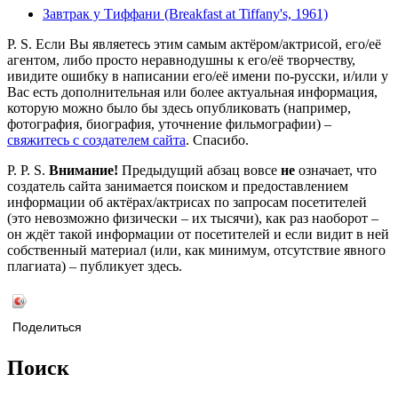
Завтрак у Тиффани (Breakfast at Tiffany's, 1961)
P. S. Если Вы являетесь этим самым актёром/актрисой, его/её
агентом, либо просто неравнодушны к его/её творчеству,
ивидите ошибку в написании его/её имени по-русски, и/или у
Вас есть дополнительная или более актуальная информация,
которую можно было бы здесь опубликовать (например,
фотография, биография, уточнение фильмографии) –
свяжитесь с создателем сайта
. Спасибо.
P. P. S.
Внимание!
Предыдущий абзац вовсе
не
означает, что
создатель сайта занимается поиском и предоставлением
информации об актёрах/актрисах по запросам посетителей
(это невозможно физически – их тысячи), как раз наоборот –
он ждёт такой информации от посетителей и если видит в ней
собственный материал (или, как минимум, отсутствие явного
плагиата) – публикует здесь.
Поделиться
Поиск