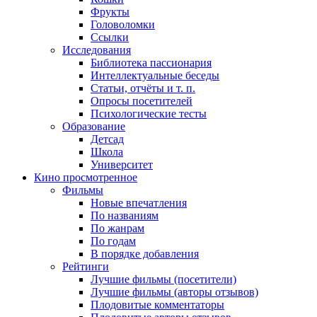
Фрукты
Головоломки
Ссылки
Исследования
Библиотека пассионария
Интеллектуальные беседы
Статьи, отчёты и т. п.
Опросы посетителей
Психологические тесты
Образование
Детсад
Школа
Университет
Кино
просмотренное
Фильмы
Новые впечатления
По названиям
По жанрам
По годам
В порядке добавления
Рейтинги
Лучшие фильмы (посетители)
Лучшие фильмы (авторы отзывов)
Плодовитые комментаторы