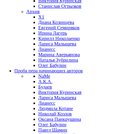
Виктория Куринская
Станислав Огрызков
Архив
X1
Диана Козинцева
Евгений Семиряков
Ирина Лагерь
Кирилл Николаенко
Лариса Малышева
Лианесс
Марина Аверьянова
Наталья Зубрилина
Олег Бабулин
Проба пера
начинающих авторов
NaMe
А.К.А.
Будаев
Виктория Куринская
Лариса Малышева
Лианесс
Людмила Котане
Николай Козлов
Оксана Панкрушина
Олег Бабулин
Павел Шамин