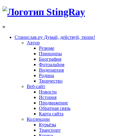
≡
Станислав.ру
Думай, действуй, твори!
Автор
Резюме
Принципы
Биография
Фотоальбом
Видеоархив
Родина
Творчество
Веб-сайт
Новости
История
Продвижение
Обратная связь
Карта сайта
Коллекции
Курьёзы
Транспорт
Кошки