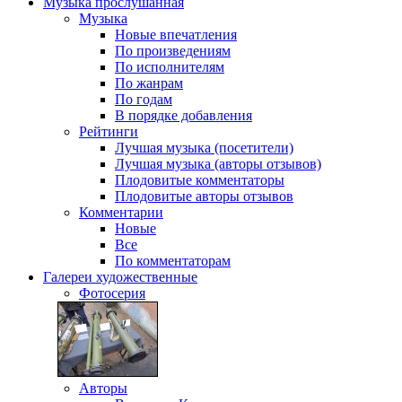
Музыка
прослушанная
Музыка
Новые впечатления
По произведениям
По исполнителям
По жанрам
По годам
В порядке добавления
Рейтинги
Лучшая музыка (посетители)
Лучшая музыка (авторы отзывов)
Плодовитые комментаторы
Плодовитые авторы отзывов
Комментарии
Новые
Все
По комментаторам
Галереи
художественные
Фотосерия
Авторы