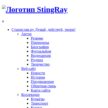
≡
Станислав.ру
Думай, действуй, твори!
Автор
Резюме
Принципы
Биография
Фотоальбом
Видеоархив
Родина
Творчество
Веб-сайт
Новости
История
Продвижение
Обратная связь
Карта сайта
Коллекции
Курьёзы
Транспорт
Кошки