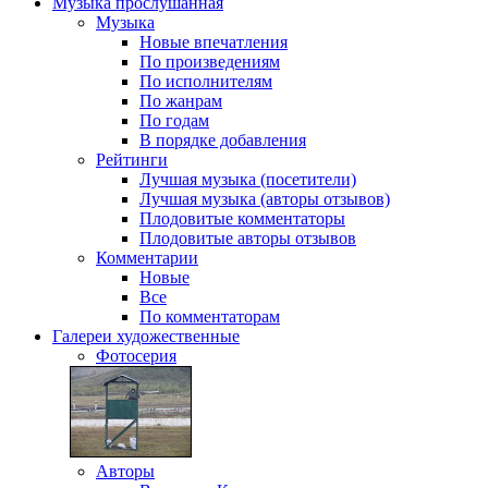
Музыка
прослушанная
Музыка
Новые впечатления
По произведениям
По исполнителям
По жанрам
По годам
В порядке добавления
Рейтинги
Лучшая музыка (посетители)
Лучшая музыка (авторы отзывов)
Плодовитые комментаторы
Плодовитые авторы отзывов
Комментарии
Новые
Все
По комментаторам
Галереи
художественные
Фотосерия
Авторы