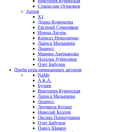
Виктория Куринская
Станислав Огрызков
Архив
X1
Диана Козинцева
Евгений Семиряков
Ирина Лагерь
Кирилл Николаенко
Лариса Малышева
Лианесс
Марина Аверьянова
Наталья Зубрилина
Олег Бабулин
Проба пера
начинающих авторов
NaMe
А.К.А.
Будаев
Виктория Куринская
Лариса Малышева
Лианесс
Людмила Котане
Николай Козлов
Оксана Панкрушина
Олег Бабулин
Павел Шамин