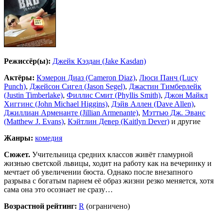
Режиссёр(ы):
Джейк Кэздан (Jake Kasdan)
Актёры:
Кэмерон Диаз (Cameron Diaz)
,
Люси Панч (Lucy
Punch)
,
Джейсон Сигел (Jason Segel)
,
Джастин Тимберлейк
(Justin Timberlake)
,
Филлис Смит (Phyllis Smith)
,
Джон Майкл
Хиггинс (John Michael Higgins)
,
Дэйв Аллен (Dave Allen)
,
Джиллиан Арменанте (Jillian Armenante)
,
Мэттью Дж. Эванс
(Matthew J. Evans)
,
Кэйтлин Девер (Kaitlyn Dever)
и другие
Жанры:
комедия
Сюжет.
Учительница средних классов живёт гламурной
жизнью светской львицы, ходит на работу как на вечеринку и
мечтает об увеличении бюста. Однако после внезапного
разрыва с богатым парнем её образ жизни резко меняется, хотя
сама она это осознает не сразу…
Возрастной рейтинг:
R
(ограничено)