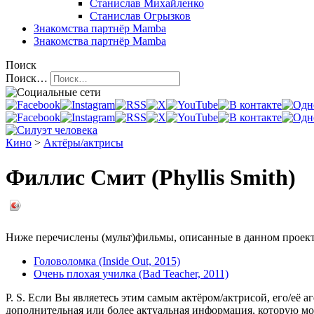
Станислав Михайленко
Станислав Огрызков
Знакомства
партнёр Mamba
Знакомства
партнёр Mamba
Поиск
Поиск…
Кино
>
Актёры/актрисы
Филлис Смит (Phyllis Smith)
Ниже перечислены (мульт)фильмы, описанные в данном проекте,
Головоломка (Inside Out, 2015)
Очень плохая училка (Bad Teacher, 2011)
P. S. Если Вы являетесь этим самым актёром/актрисой, его/её а
дополнительная или более актуальная информация, которую мо