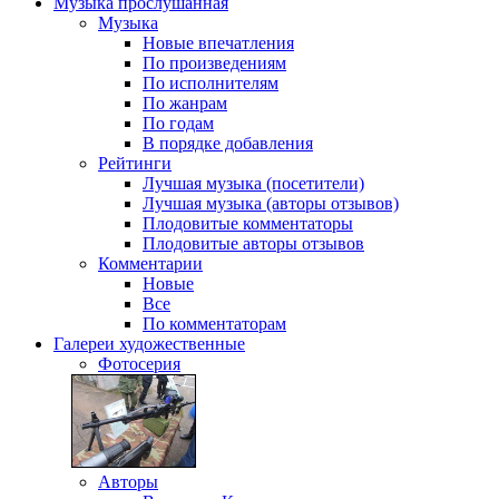
Музыка
прослушанная
Музыка
Новые впечатления
По произведениям
По исполнителям
По жанрам
По годам
В порядке добавления
Рейтинги
Лучшая музыка (посетители)
Лучшая музыка (авторы отзывов)
Плодовитые комментаторы
Плодовитые авторы отзывов
Комментарии
Новые
Все
По комментаторам
Галереи
художественные
Фотосерия
Авторы