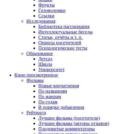
Фрукты
Головоломки
Ссылки
Исследования
Библиотека пассионария
Интеллектуальные беседы
Статьи, отчёты и т. п.
Опросы посетителей
Психологические тесты
Образование
Детсад
Школа
Университет
Кино
просмотренное
Фильмы
Новые впечатления
По названиям
По жанрам
По годам
В порядке добавления
Рейтинги
Лучшие фильмы (посетители)
Лучшие фильмы (авторы отзывов)
Плодовитые комментаторы