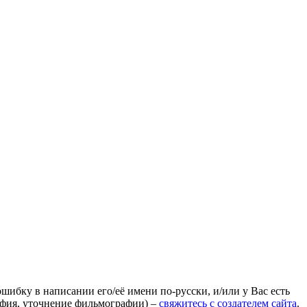
ошибку в написании его/её имени по-русски, и/или у Вас есть
афия, уточнение фильмографии) –
свяжитесь с создателем сайта
.