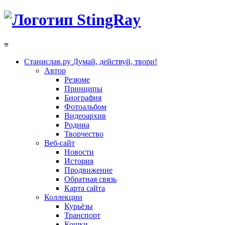
≡
Станислав.ру
Думай, действуй, твори!
Автор
Резюме
Принципы
Биография
Фотоальбом
Видеоархив
Родина
Творчество
Веб-сайт
Новости
История
Продвижение
Обратная связь
Карта сайта
Коллекции
Курьёзы
Транспорт
Кошки