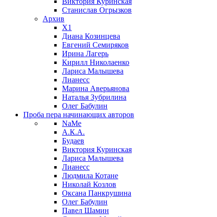
Виктория Куринская
Станислав Огрызков
Архив
X1
Диана Козинцева
Евгений Семиряков
Ирина Лагерь
Кирилл Николаенко
Лариса Малышева
Лианесс
Марина Аверьянова
Наталья Зубрилина
Олег Бабулин
Проба пера
начинающих авторов
NaMe
А.К.А.
Будаев
Виктория Куринская
Лариса Малышева
Лианесс
Людмила Котане
Николай Козлов
Оксана Панкрушина
Олег Бабулин
Павел Шамин