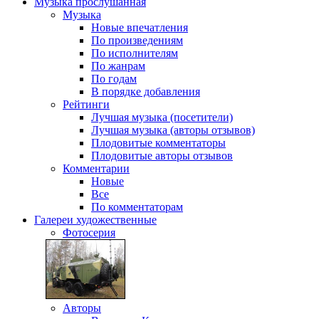
Музыка
прослушанная
Музыка
Новые впечатления
По произведениям
По исполнителям
По жанрам
По годам
В порядке добавления
Рейтинги
Лучшая музыка (посетители)
Лучшая музыка (авторы отзывов)
Плодовитые комментаторы
Плодовитые авторы отзывов
Комментарии
Новые
Все
По комментаторам
Галереи
художественные
Фотосерия
Авторы