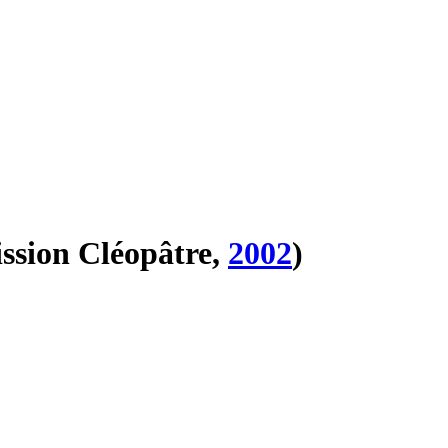
ssion Cléopâtre,
2002
)