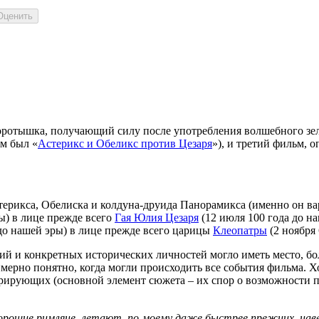
ротышка, получающий силу после употребления волшебного зелья
ым был «
Астерикс и Обеликс против Цезаря
»), и третий фильм, 
терикса, Обелиска и колдуна-друида Панорамикса (именно он вар
ры) в лице прежде всего
Гая Юлия Цезаря
(12 июля 100 года до на
 до нашей эры) в лице прежде всего царицы
Клеопатры
(2 ноября 
ий и конкретных исторических личностей могло иметь место, бол
римерно понятно, когда могли происходить все события фильма. 
рирующих (основной элемент сюжета – их спор о возможности по
орошие римляне, летают, по-моему даже быстрее прежних, навер