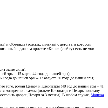
) и Обеликса (толстяк, сильный с детства, в котором
описанный в данном проекте «Кино» (ещё тут есть не мои
ит зелье силы);
шей эры – 15 марта 44 года до нашей эры);
69 года до нашей эры – 12 августа 30 года до нашей эры).
ее того, роман Цезаря и Клеопатры (48 год до нашей эры – 41
Хотя конкретно в самом фильме Клеопатра и Цезарь поначалу
строить дворец Цезаря за 3 месяца). В любом случае,
Моника
ное, из-за новых шлемов – у них обтекаемость намного