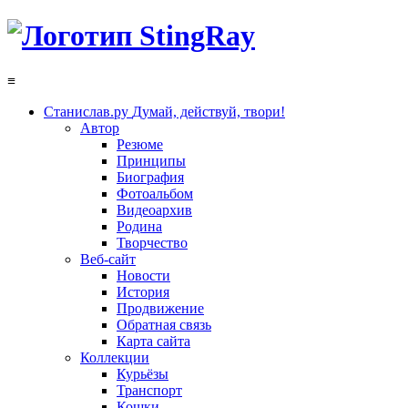
≡
Станислав.ру
Думай, действуй, твори!
Автор
Резюме
Принципы
Биография
Фотоальбом
Видеоархив
Родина
Творчество
Веб-сайт
Новости
История
Продвижение
Обратная связь
Карта сайта
Коллекции
Курьёзы
Транспорт
Кошки