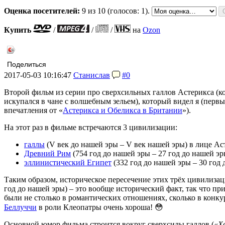
Оценка посетителей:
9
из 10 (голосов: 1).
Купить
/
/
/
на
Ozon
Поделиться
2017-05-03 10:16:47
Станислав
#0
Второй фильм из серии про сверхсильных галлов Астерикса (ко
искупался в чане с волшебным зельем), который видел я (перв
впечатления от «
Астерикса и Обеликса в Британии
»).
На этот раз в фильме встречаются 3 цивилизации:
галлы
(V век до нашей эры – V век нашей эры) в лице Ас
Древний Рим
(754 год до нашей эры – 27 год до нашей э
эллинистический Египет
(332 год до нашей эры – 30 год
Таким образом, историческое пересечение этих трёх цивилизац
год до нашей эры) – это вообще исторический факт, так что п
были не столько в романтических отношениях, сколько в конку
Беллуччи
в роли Клеопатры очень хороша! 😳
Основной юмор фильма строится вокруг сверхсилы галлов (
«Х