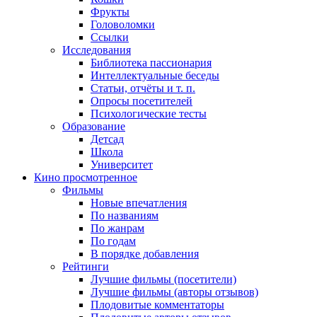
Фрукты
Головоломки
Ссылки
Исследования
Библиотека пассионария
Интеллектуальные беседы
Статьи, отчёты и т. п.
Опросы посетителей
Психологические тесты
Образование
Детсад
Школа
Университет
Кино
просмотренное
Фильмы
Новые впечатления
По названиям
По жанрам
По годам
В порядке добавления
Рейтинги
Лучшие фильмы (посетители)
Лучшие фильмы (авторы отзывов)
Плодовитые комментаторы