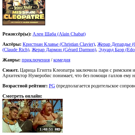
Режиссёр(ы):
Ален Шаба (Alain Chabat)
Актёры:
Кристиан Клавье (Christian Clavier)
,
Жерар Депардье (G
(Claude Rich)
,
Жерар Дармон (Gérard Darmon)
,
Эдуард Баэр (Edo
Жанры:
приключения
/
комедия
Сюжет.
Царица Египта Клеопатра заключила пари с римским им
Архитектор Нумеробис понимает, что без помощи галлов ему не
Возрастной рейтинг:
PG
(предполагается родительское сопро
Смотреть онлайн: