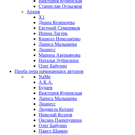
Виктория Куринская
Станислав Огрызков
Архив
X1
Диана Козинцева
Евгений Семиряков
Ирина Лагерь
Кирилл Николаенко
Лариса Малышева
Лианесс
Марина Аверьянова
Наталья Зубрилина
Олег Бабулин
Проба пера
начинающих авторов
NaMe
А.К.А.
Будаев
Виктория Куринская
Лариса Малышева
Лианесс
Людмила Котане
Николай Козлов
Оксана Панкрушина
Олег Бабулин
Павел Шамин