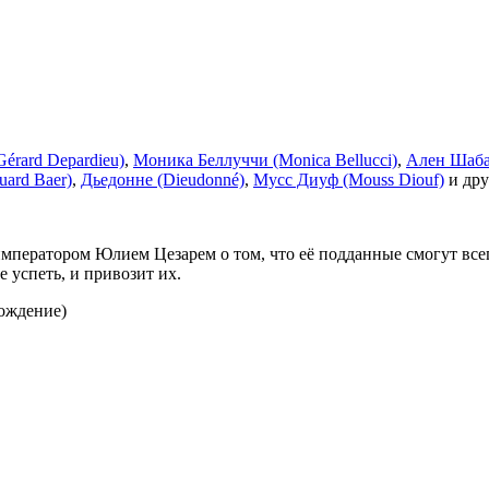
érard Depardieu)
,
Моника Беллуччи (Monica Bellucci)
,
Ален Шаба 
uard Baer)
,
Дьедонне (Dieudonné)
,
Мусс Диуф (Mouss Diouf)
и дру
ператором Юлием Цезарем о том, что её подданные смогут всего
 успеть, и привозит их.
вождение)