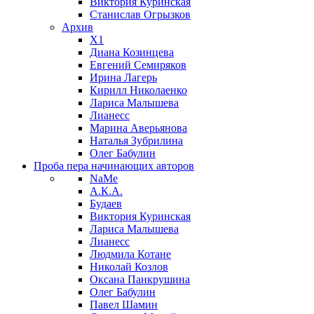
Виктория Куринская
Станислав Огрызков
Архив
X1
Диана Козинцева
Евгений Семиряков
Ирина Лагерь
Кирилл Николаенко
Лариса Малышева
Лианесс
Марина Аверьянова
Наталья Зубрилина
Олег Бабулин
Проба пера
начинающих авторов
NaMe
А.К.А.
Будаев
Виктория Куринская
Лариса Малышева
Лианесс
Людмила Котане
Николай Козлов
Оксана Панкрушина
Олег Бабулин
Павел Шамин