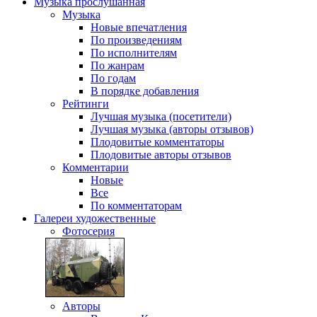
Музыка
прослушанная
Музыка
Новые впечатления
По произведениям
По исполнителям
По жанрам
По годам
В порядке добавления
Рейтинги
Лучшая музыка (посетители)
Лучшая музыка (авторы отзывов)
Плодовитые комментаторы
Плодовитые авторы отзывов
Комментарии
Новые
Все
По комментаторам
Галереи
художественные
Фотосерия
Авторы