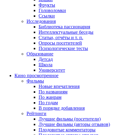
Фрукты
Головоломки
Ссылки
Исследования
Библиотека пассионария
Интеллектуальные беседы
Статьи, отчёты и т. п.
Опросы посетителей
Психологические тесты
Образование
Детсад
Школа
Университет
Кино
просмотренное
Фильмы
Новые впечатления
По названиям
По жанрам
По годам
В порядке добавления
Рейтинги
Лучшие фильмы (посетители)
Лучшие фильмы (авторы отзывов)
Плодовитые комментаторы