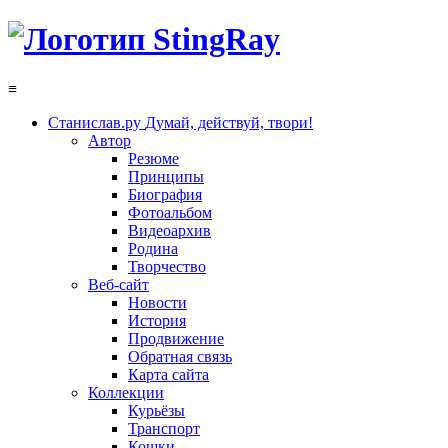
≡
Станислав.ру
Думай, действуй, твори!
Автор
Резюме
Принципы
Биография
Фотоальбом
Видеоархив
Родина
Творчество
Веб-сайт
Новости
История
Продвижение
Обратная связь
Карта сайта
Коллекции
Курьёзы
Транспорт
Кошки