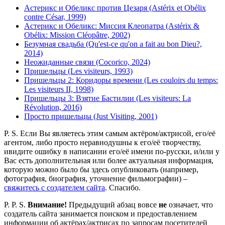
Астерикс и Обеликс против Цезаря (Astérix et Obélix
contre César, 1999)
Астерикс и Обеликс: Миссия Клеопатра (Astérix &
Obélix: Mission Cléopâtre, 2002)
Безумная свадьба (Qu'est-ce qu'on a fait au bon Dieu?,
2014)
Неожиданные связи (Cocorico, 2024)
Пришельцы (Les visiteurs, 1993)
Пришельцы 2: Коридоры времени (Les couloirs du temps:
Les visiteurs II, 1998)
Пришельцы 3: Взятие Бастилии (Les visiteurs: La
Révolution, 2016)
Просто пришельцы (Just Visiting, 2001)
P. S. Если Вы являетесь этим самым актёром/актрисой, его/её
агентом, либо просто неравнодушны к его/её творчеству,
ивидите ошибку в написании его/её имени по-русски, и/или у
Вас есть дополнительная или более актуальная информация,
которую можно было бы здесь опубликовать (например,
фотография, биография, уточнение фильмографии) –
свяжитесь с создателем сайта
. Спасибо.
P. P. S.
Внимание!
Предыдущий абзац вовсе
не
означает, что
создатель сайта занимается поиском и предоставлением
информации об актёрах/актрисах по запросам посетителей