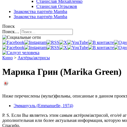
Станислав Михайленко
Станислав Огрызков
Знакомства
партнёр Mamba
Знакомства
партнёр Mamba
Поиск
Поиск…
Кино
>
Актёры/актрисы
Марика Грин (Marika Green)
Ниже перечислены (мульт)фильмы, описанные в данном проекте,
Эммануэль (Emmanuelle, 1974)
P. S. Если Вы являетесь этим самым актёром/актрисой, его/её а
дополнительная или более актуальная информация, которую мо
Спасибо.