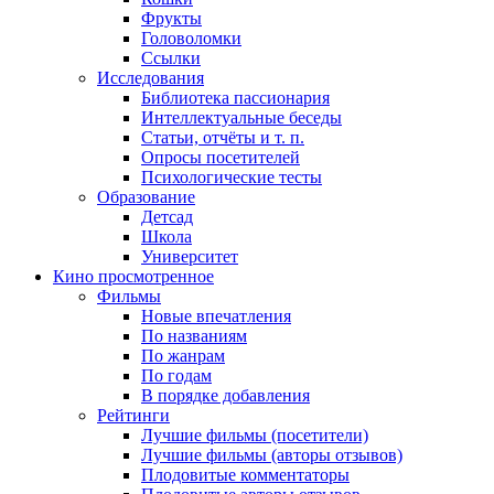
Фрукты
Головоломки
Ссылки
Исследования
Библиотека пассионария
Интеллектуальные беседы
Статьи, отчёты и т. п.
Опросы посетителей
Психологические тесты
Образование
Детсад
Школа
Университет
Кино
просмотренное
Фильмы
Новые впечатления
По названиям
По жанрам
По годам
В порядке добавления
Рейтинги
Лучшие фильмы (посетители)
Лучшие фильмы (авторы отзывов)
Плодовитые комментаторы