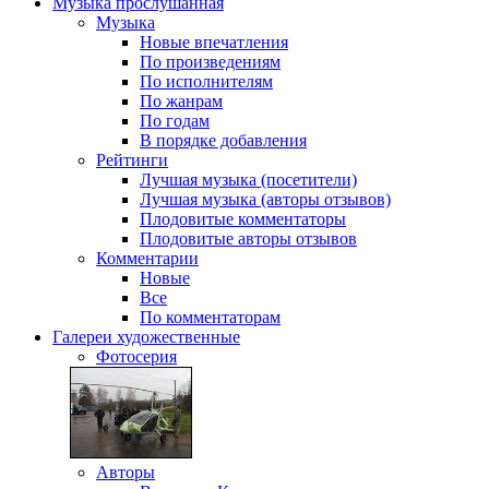
Музыка
прослушанная
Музыка
Новые впечатления
По произведениям
По исполнителям
По жанрам
По годам
В порядке добавления
Рейтинги
Лучшая музыка (посетители)
Лучшая музыка (авторы отзывов)
Плодовитые комментаторы
Плодовитые авторы отзывов
Комментарии
Новые
Все
По комментаторам
Галереи
художественные
Фотосерия
Авторы