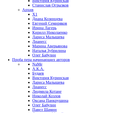
Виктория Куринская
Станислав Огрызков
Архив
X1
Диана Козинцева
Евгений Семиряков
Ирина Лагерь
Кирилл Николаенко
Лариса Малышева
Лианесс
Марина Аверьянова
Наталья Зубрилина
Олег Бабулин
Проба пера
начинающих авторов
NaMe
А.К.А.
Будаев
Виктория Куринская
Лариса Малышева
Лианесс
Людмила Котане
Николай Козлов
Оксана Панкрушина
Олег Бабулин
Павел Шамин