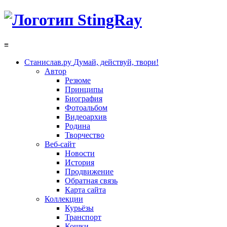
≡
Станислав.ру
Думай, действуй, твори!
Автор
Резюме
Принципы
Биография
Фотоальбом
Видеоархив
Родина
Творчество
Веб-сайт
Новости
История
Продвижение
Обратная связь
Карта сайта
Коллекции
Курьёзы
Транспорт
Кошки