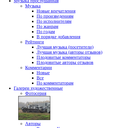
Музыка
прослушанная
Музыка
Новые впечатления
По произведениям
По исполнителям
По жанрам
По годам
В порядке добавления
Рейтинги
Лучшая музыка (посетители)
Лучшая музыка (авторы отзывов)
Плодовитые комментаторы
Плодовитые авторы отзывов
Комментарии
Новые
Все
По комментаторам
Галереи
художественные
Фотосерия
Авторы