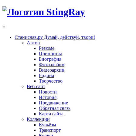
≡
Станислав.ру
Думай, действуй, твори!
Автор
Резюме
Принципы
Биография
Фотоальбом
Видеоархив
Родина
Творчество
Веб-сайт
Новости
История
Продвижение
Обратная связь
Карта сайта
Коллекции
Курьёзы
Транспорт
Кошки