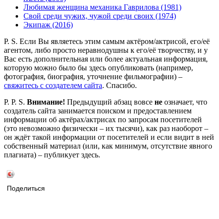
Любимая женщина механика Гаврилова (1981)
Свой среди чужих, чужой среди своих (1974)
Экипаж (2016)
P. S. Если Вы являетесь этим самым актёром/актрисой, его/её
агентом, либо просто неравнодушны к его/её творчеству, и у
Вас есть дополнительная или более актуальная информация,
которую можно было бы здесь опубликовать (например,
фотография, биография, уточнение фильмографии) –
свяжитесь с создателем сайта
. Спасибо.
P. P. S.
Внимание!
Предыдущий абзац вовсе
не
означает, что
создатель сайта занимается поиском и предоставлением
информации об актёрах/актрисах по запросам посетителей
(это невозможно физически – их тысячи), как раз наоборот –
он ждёт такой информации от посетителей и если видит в ней
собственный материал (или, как минимум, отсутствие явного
плагиата) – публикует здесь.
Поделиться