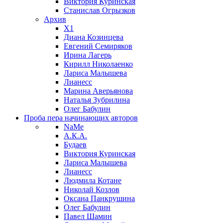
Виктория Куринская
Станислав Огрызков
Архив
X1
Диана Козинцева
Евгений Семиряков
Ирина Лагерь
Кирилл Николаенко
Лариса Малышева
Лианесс
Марина Аверьянова
Наталья Зубрилина
Олег Бабулин
Проба пера
начинающих авторов
NaMe
А.К.А.
Будаев
Виктория Куринская
Лариса Малышева
Лианесс
Людмила Котане
Николай Козлов
Оксана Панкрушина
Олег Бабулин
Павел Шамин