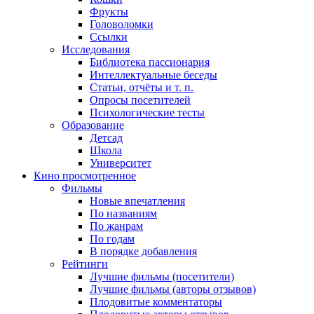
Фрукты
Головоломки
Ссылки
Исследования
Библиотека пассионария
Интеллектуальные беседы
Статьи, отчёты и т. п.
Опросы посетителей
Психологические тесты
Образование
Детсад
Школа
Университет
Кино
просмотренное
Фильмы
Новые впечатления
По названиям
По жанрам
По годам
В порядке добавления
Рейтинги
Лучшие фильмы (посетители)
Лучшие фильмы (авторы отзывов)
Плодовитые комментаторы