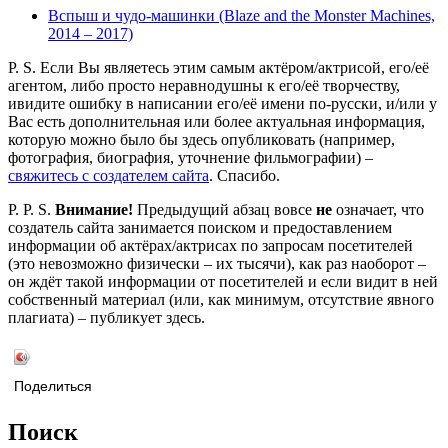
Вспыш и чудо-машинки (Blaze and the Monster Machines,
2014 – 2017)
P. S. Если Вы являетесь этим самым актёром/актрисой, его/её
агентом, либо просто неравнодушны к его/её творчеству,
ивидите ошибку в написании его/её имени по-русски, и/или у
Вас есть дополнительная или более актуальная информация,
которую можно было бы здесь опубликовать (например,
фотография, биография, уточнение фильмографии) –
свяжитесь с создателем сайта
. Спасибо.
P. P. S.
Внимание!
Предыдущий абзац вовсе
не
означает, что
создатель сайта занимается поиском и предоставлением
информации об актёрах/актрисах по запросам посетителей
(это невозможно физически – их тысячи), как раз наоборот –
он ждёт такой информации от посетителей и если видит в ней
собственный материал (или, как минимум, отсутствие явного
плагиата) – публикует здесь.
Поделиться
Поиск