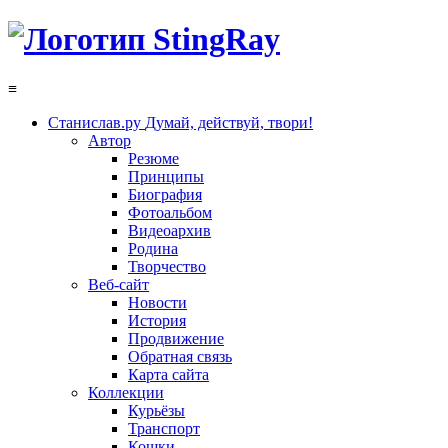
≡
Станислав.ру
Думай, действуй, твори!
Автор
Резюме
Принципы
Биография
Фотоальбом
Видеоархив
Родина
Творчество
Веб-сайт
Новости
История
Продвижение
Обратная связь
Карта сайта
Коллекции
Курьёзы
Транспорт
Кошки