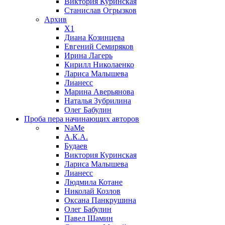
Виктория Куринская
Станислав Огрызков
Архив
X1
Диана Козинцева
Евгений Семиряков
Ирина Лагерь
Кирилл Николаенко
Лариса Малышева
Лианесс
Марина Аверьянова
Наталья Зубрилина
Олег Бабулин
Проба пера
начинающих авторов
NaMe
А.К.А.
Будаев
Виктория Куринская
Лариса Малышева
Лианесс
Людмила Котане
Николай Козлов
Оксана Панкрушина
Олег Бабулин
Павел Шамин