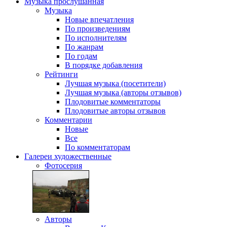
Музыка
прослушанная
Музыка
Новые впечатления
По произведениям
По исполнителям
По жанрам
По годам
В порядке добавления
Рейтинги
Лучшая музыка (посетители)
Лучшая музыка (авторы отзывов)
Плодовитые комментаторы
Плодовитые авторы отзывов
Комментарии
Новые
Все
По комментаторам
Галереи
художественные
Фотосерия
Авторы