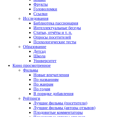
Фрукты
Головоломки
Ссылки
Исследования
Библиотека пассионария
Интеллектуальные беседы
Статьи, отчёты и т. п.
Опросы посетителей
Психологические тесты
Образование
Детсад
Школа
Университет
Кино
просмотренное
Фильмы
Новые впечатления
По названиям
По жанрам
По годам
В порядке добавления
Рейтинги
Лучшие фильмы (посетители)
Лучшие фильмы (авторы отзывов)
Плодовитые комментаторы