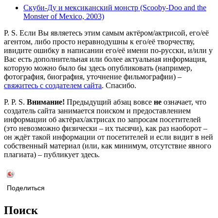
Скуби-Ду и мексиканский монстр (Scooby-Doo and the
Monster of Mexico, 2003)
P. S. Если Вы являетесь этим самым актёром/актрисой, его/её
агентом, либо просто неравнодушны к его/её творчеству,
ивидите ошибку в написании его/её имени по-русски, и/или у
Вас есть дополнительная или более актуальная информация,
которую можно было бы здесь опубликовать (например,
фотография, биография, уточнение фильмографии) –
свяжитесь с создателем сайта
. Спасибо.
P. P. S.
Внимание!
Предыдущий абзац вовсе
не
означает, что
создатель сайта занимается поиском и предоставлением
информации об актёрах/актрисах по запросам посетителей
(это невозможно физически – их тысячи), как раз наоборот –
он ждёт такой информации от посетителей и если видит в ней
собственный материал (или, как минимум, отсутствие явного
плагиата) – публикует здесь.
Поделиться
Поиск