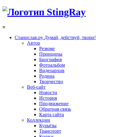
≡
Станислав.ру
Думай, действуй, твори!
Автор
Резюме
Принципы
Биография
Фотоальбом
Видеоархив
Родина
Творчество
Веб-сайт
Новости
История
Продвижение
Обратная связь
Карта сайта
Коллекции
Курьёзы
Транспорт
Кошки