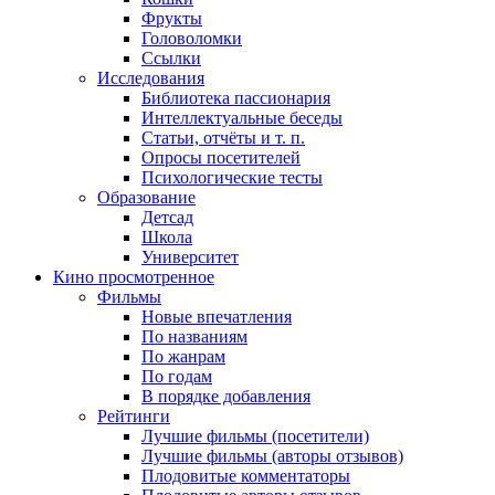
Фрукты
Головоломки
Ссылки
Исследования
Библиотека пассионария
Интеллектуальные беседы
Статьи, отчёты и т. п.
Опросы посетителей
Психологические тесты
Образование
Детсад
Школа
Университет
Кино
просмотренное
Фильмы
Новые впечатления
По названиям
По жанрам
По годам
В порядке добавления
Рейтинги
Лучшие фильмы (посетители)
Лучшие фильмы (авторы отзывов)
Плодовитые комментаторы