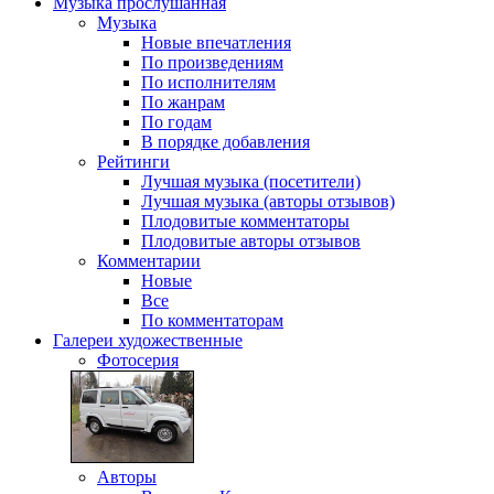
Музыка
прослушанная
Музыка
Новые впечатления
По произведениям
По исполнителям
По жанрам
По годам
В порядке добавления
Рейтинги
Лучшая музыка (посетители)
Лучшая музыка (авторы отзывов)
Плодовитые комментаторы
Плодовитые авторы отзывов
Комментарии
Новые
Все
По комментаторам
Галереи
художественные
Фотосерия
Авторы