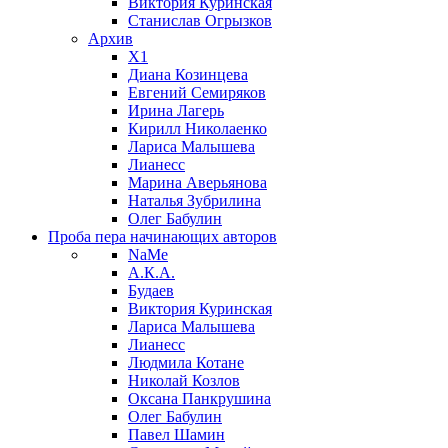
Виктория Куринская
Станислав Огрызков
Архив
X1
Диана Козинцева
Евгений Семиряков
Ирина Лагерь
Кирилл Николаенко
Лариса Малышева
Лианесс
Марина Аверьянова
Наталья Зубрилина
Олег Бабулин
Проба пера
начинающих авторов
NaMe
А.К.А.
Будаев
Виктория Куринская
Лариса Малышева
Лианесс
Людмила Котане
Николай Козлов
Оксана Панкрушина
Олег Бабулин
Павел Шамин