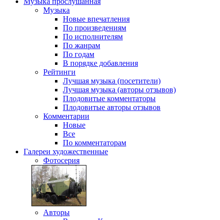
Музыка
прослушанная
Музыка
Новые впечатления
По произведениям
По исполнителям
По жанрам
По годам
В порядке добавления
Рейтинги
Лучшая музыка (посетители)
Лучшая музыка (авторы отзывов)
Плодовитые комментаторы
Плодовитые авторы отзывов
Комментарии
Новые
Все
По комментаторам
Галереи
художественные
Фотосерия
Авторы