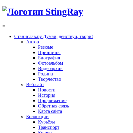
≡
Станислав.ру
Думай, действуй, твори!
Автор
Резюме
Принципы
Биография
Фотоальбом
Видеоархив
Родина
Творчество
Веб-сайт
Новости
История
Продвижение
Обратная связь
Карта сайта
Коллекции
Курьёзы
Транспорт
Кошки