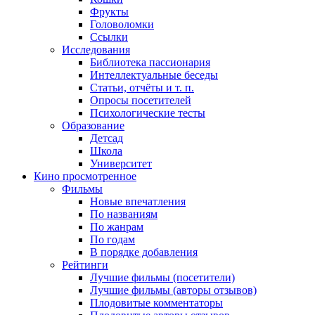
Фрукты
Головоломки
Ссылки
Исследования
Библиотека пассионария
Интеллектуальные беседы
Статьи, отчёты и т. п.
Опросы посетителей
Психологические тесты
Образование
Детсад
Школа
Университет
Кино
просмотренное
Фильмы
Новые впечатления
По названиям
По жанрам
По годам
В порядке добавления
Рейтинги
Лучшие фильмы (посетители)
Лучшие фильмы (авторы отзывов)
Плодовитые комментаторы