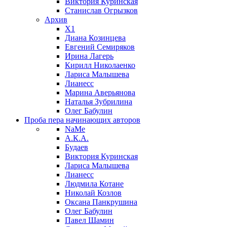
Виктория Куринская
Станислав Огрызков
Архив
X1
Диана Козинцева
Евгений Семиряков
Ирина Лагерь
Кирилл Николаенко
Лариса Малышева
Лианесс
Марина Аверьянова
Наталья Зубрилина
Олег Бабулин
Проба пера
начинающих авторов
NaMe
А.К.А.
Будаев
Виктория Куринская
Лариса Малышева
Лианесс
Людмила Котане
Николай Козлов
Оксана Панкрушина
Олег Бабулин
Павел Шамин