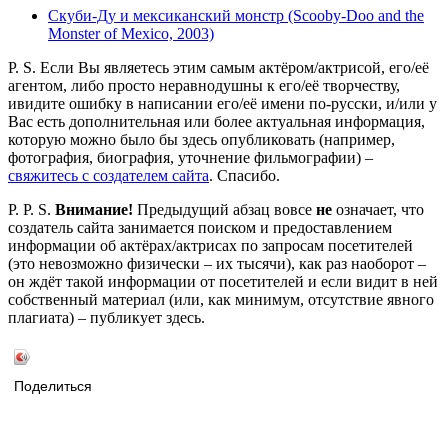
Скуби-Ду и мексиканский монстр (Scooby-Doo and the
Monster of Mexico, 2003)
P. S. Если Вы являетесь этим самым актёром/актрисой, его/её
агентом, либо просто неравнодушны к его/её творчеству,
ивидите ошибку в написании его/её имени по-русски, и/или у
Вас есть дополнительная или более актуальная информация,
которую можно было бы здесь опубликовать (например,
фотография, биография, уточнение фильмографии) –
свяжитесь с создателем сайта
. Спасибо.
P. P. S.
Внимание!
Предыдущий абзац вовсе
не
означает, что
создатель сайта занимается поиском и предоставлением
информации об актёрах/актрисах по запросам посетителей
(это невозможно физически – их тысячи), как раз наоборот –
он ждёт такой информации от посетителей и если видит в ней
собственный материал (или, как минимум, отсутствие явного
плагиата) – публикует здесь.
Поделиться