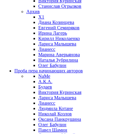
Виктория Куринская
Станислав Огрызков
Архив
X1
Диана Козинцева
Евгений Семиряков
Ирина Лагерь
Кирилл Николаенко
Лариса Малышева
Лианесс
Марина Аверьянова
Наталья Зубрилина
Олег Бабулин
Проба пера
начинающих авторов
NaMe
А.К.А.
Будаев
Виктория Куринская
Лариса Малышева
Лианесс
Людмила Котане
Николай Козлов
Оксана Панкрушина
Олег Бабулин
Павел Шамин