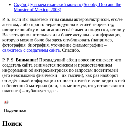
Скуби-Ду и мексиканский монстр (Scooby-Doo and the
Monster of Mexico, 2003)
P. S. Если Вы являетесь этим самым актёром/актрисой, его/её
агентом, либо просто неравнодушны к его/её творчеству,
ивидите ошибку в написании его/её имени по-русски, и/или у
Вас есть дополнительная или более актуальная информация,
которую можно было бы здесь опубликовать (например,
фотография, биография, уточнение фильмографии) –
свяжитесь с создателем сайта
. Спасибо.
P. P. S.
Внимание!
Предыдущий абзац вовсе
не
означает, что
создатель сайта занимается поиском и предоставлением
информации об актёрах/актрисах по запросам посетителей
(это невозможно физически – их тысячи), как раз наоборот –
он ждёт такой информации от посетителей и если видит в ней
собственный материал (или, как минимум, отсутствие явного
плагиата) – публикует здесь.
Поделиться
Поиск