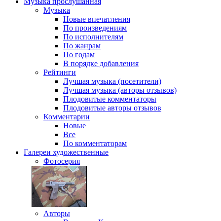
Музыка
прослушанная
Музыка
Новые впечатления
По произведениям
По исполнителям
По жанрам
По годам
В порядке добавления
Рейтинги
Лучшая музыка (посетители)
Лучшая музыка (авторы отзывов)
Плодовитые комментаторы
Плодовитые авторы отзывов
Комментарии
Новые
Все
По комментаторам
Галереи
художественные
Фотосерия
Авторы