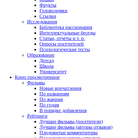
Фрукты
Головоломки
Ссылки
Исследования
Библиотека пассионария
Интеллектуальные беседы
Статьи, отчёты и т. п.
Опросы посетителей
Психологические тесты
Образование
Детсад
Школа
Университет
Кино
просмотренное
Фильмы
Новые впечатления
По названиям
По жанрам
По годам
В порядке добавления
Рейтинги
Лучшие фильмы (посетители)
Лучшие фильмы (авторы отзывов)
Плодовитые комментаторы