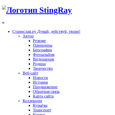
≡
Станислав.ру
Думай, действуй, твори!
Автор
Резюме
Принципы
Биография
Фотоальбом
Видеоархив
Родина
Творчество
Веб-сайт
Новости
История
Продвижение
Обратная связь
Карта сайта
Коллекции
Курьёзы
Транспорт
Кошки