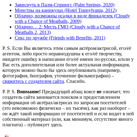
Зависнуть в Палм-Спрингс (Palm Springs, 2020)
Монстры на каникулах (Hotel Transylvania, 2012)
Облачно, возможны осадки в виде фрикаделек (Cloudy
with a Chance of Meatballs, 2009)
Облачно… 2: Месть ГМО (Cloudy with a Chance of
Meatballs 2, 2013)
Секс по дружбе (Friends with Benefits, 2011)
P. S. Если Вы являетесь этим самым актёром/актрисой, его/её
агентом, либо просто неравнодушны к его/её творчеству,
ивидите ошибку в написании его/её имени по-русски, и/или у
Вас есть дополнительная или более актуальная информация,
которую можно было бы здесь опубликовать (например,
фотография, биография, уточнение фильмографии) –
свяжитесь с создателем сайта
. Спасибо.
P. P. S.
Внимание!
Предыдущий абзац вовсе
не
означает, что
создатель сайта занимается поиском и предоставлением
информации об актёрах/актрисах по запросам посетителей
(это невозможно физически – их тысячи), как раз наоборот –
он ждёт такой информации от посетителей и если видит в ней
собственный материал (или, как минимум, отсутствие явного
плагиата) – публикует здесь.