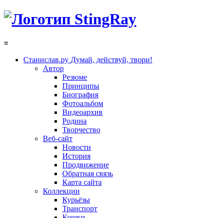
≡
Станислав.ру
Думай, действуй, твори!
Автор
Резюме
Принципы
Биография
Фотоальбом
Видеоархив
Родина
Творчество
Веб-сайт
Новости
История
Продвижение
Обратная связь
Карта сайта
Коллекции
Курьёзы
Транспорт
Кошки