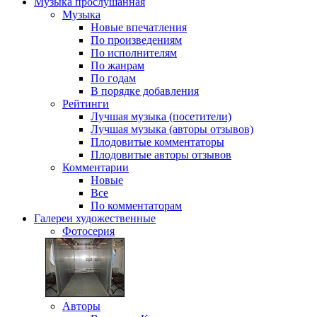
Музыка
прослушанная
Музыка
Новые впечатления
По произведениям
По исполнителям
По жанрам
По годам
В порядке добавления
Рейтинги
Лучшая музыка (посетители)
Лучшая музыка (авторы отзывов)
Плодовитые комментаторы
Плодовитые авторы отзывов
Комментарии
Новые
Все
По комментаторам
Галереи
художественные
Фотосерия
Авторы