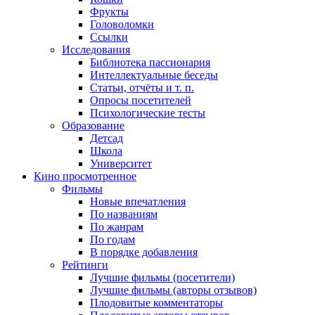
Фрукты
Головоломки
Ссылки
Исследования
Библиотека пассионария
Интеллектуальные беседы
Статьи, отчёты и т. п.
Опросы посетителей
Психологические тесты
Образование
Детсад
Школа
Университет
Кино
просмотренное
Фильмы
Новые впечатления
По названиям
По жанрам
По годам
В порядке добавления
Рейтинги
Лучшие фильмы (посетители)
Лучшие фильмы (авторы отзывов)
Плодовитые комментаторы