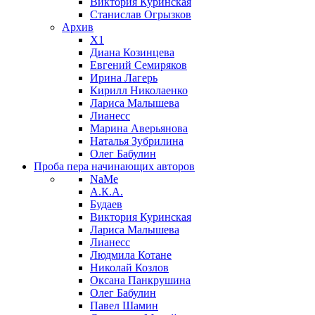
Виктория Куринская
Станислав Огрызков
Архив
X1
Диана Козинцева
Евгений Семиряков
Ирина Лагерь
Кирилл Николаенко
Лариса Малышева
Лианесс
Марина Аверьянова
Наталья Зубрилина
Олег Бабулин
Проба пера
начинающих авторов
NaMe
А.К.А.
Будаев
Виктория Куринская
Лариса Малышева
Лианесс
Людмила Котане
Николай Козлов
Оксана Панкрушина
Олег Бабулин
Павел Шамин