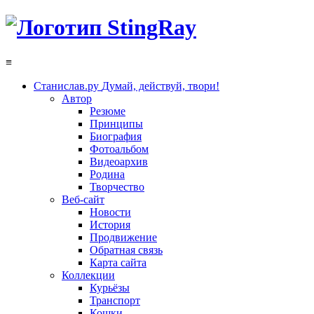
≡
Станислав.ру
Думай, действуй, твори!
Автор
Резюме
Принципы
Биография
Фотоальбом
Видеоархив
Родина
Творчество
Веб-сайт
Новости
История
Продвижение
Обратная связь
Карта сайта
Коллекции
Курьёзы
Транспорт
Кошки