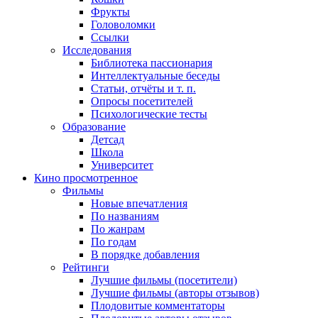
Фрукты
Головоломки
Ссылки
Исследования
Библиотека пассионария
Интеллектуальные беседы
Статьи, отчёты и т. п.
Опросы посетителей
Психологические тесты
Образование
Детсад
Школа
Университет
Кино
просмотренное
Фильмы
Новые впечатления
По названиям
По жанрам
По годам
В порядке добавления
Рейтинги
Лучшие фильмы (посетители)
Лучшие фильмы (авторы отзывов)
Плодовитые комментаторы