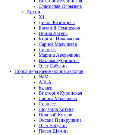
Виктория Куринская
Станислав Огрызков
Архив
X1
Диана Козинцева
Евгений Семиряков
Ирина Лагерь
Кирилл Николаенко
Лариса Малышева
Лианесс
Марина Аверьянова
Наталья Зубрилина
Олег Бабулин
Проба пера
начинающих авторов
NaMe
А.К.А.
Будаев
Виктория Куринская
Лариса Малышева
Лианесс
Людмила Котане
Николай Козлов
Оксана Панкрушина
Олег Бабулин
Павел Шамин