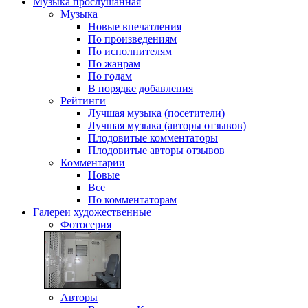
Музыка
прослушанная
Музыка
Новые впечатления
По произведениям
По исполнителям
По жанрам
По годам
В порядке добавления
Рейтинги
Лучшая музыка (посетители)
Лучшая музыка (авторы отзывов)
Плодовитые комментаторы
Плодовитые авторы отзывов
Комментарии
Новые
Все
По комментаторам
Галереи
художественные
Фотосерия
Авторы