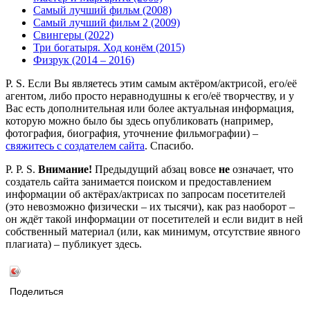
Самый лучший фильм (2008)
Самый лучший фильм 2 (2009)
Свингеры (2022)
Три богатыря. Ход конём (2015)
Физрук (2014 – 2016)
P. S. Если Вы являетесь этим самым актёром/актрисой, его/её
агентом, либо просто неравнодушны к его/её творчеству, и у
Вас есть дополнительная или более актуальная информация,
которую можно было бы здесь опубликовать (например,
фотография, биография, уточнение фильмографии) –
свяжитесь с создателем сайта
. Спасибо.
P. P. S.
Внимание!
Предыдущий абзац вовсе
не
означает, что
создатель сайта занимается поиском и предоставлением
информации об актёрах/актрисах по запросам посетителей
(это невозможно физически – их тысячи), как раз наоборот –
он ждёт такой информации от посетителей и если видит в ней
собственный материал (или, как минимум, отсутствие явного
плагиата) – публикует здесь.
Поделиться