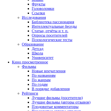
Фрукты
Головоломки
Ссылки
Исследования
Библиотека пассионария
Интеллектуальные беседы
Статьи, отчёты и т. п.
Опросы посетителей
Психологические тесты
Образование
Детсад
Школа
Университет
Кино
просмотренное
Фильмы
Новые впечатления
По названиям
По жанрам
По годам
В порядке добавления
Рейтинги
Лучшие фильмы (посетители)
Лучшие фильмы (авторы отзывов)
Плодовитые комментаторы