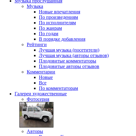
Музыка
прослушанная
Музыка
Новые впечатления
По произведениям
По исполнителям
По жанрам
По годам
В порядке добавления
Рейтинги
Лучшая музыка (посетители)
Лучшая музыка (авторы отзывов)
Плодовитые комментаторы
Плодовитые авторы отзывов
Комментарии
Новые
Все
По комментаторам
Галереи
художественные
Фотосерия
Авторы