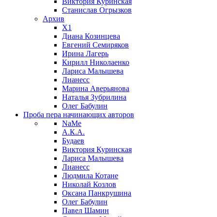
Виктория Куринская
Станислав Огрызков
Архив
X1
Диана Козинцева
Евгений Семиряков
Ирина Лагерь
Кирилл Николаенко
Лариса Малышева
Лианесс
Марина Аверьянова
Наталья Зубрилина
Олег Бабулин
Проба пера
начинающих авторов
NaMe
А.К.А.
Будаев
Виктория Куринская
Лариса Малышева
Лианесс
Людмила Котане
Николай Козлов
Оксана Панкрушина
Олег Бабулин
Павел Шамин