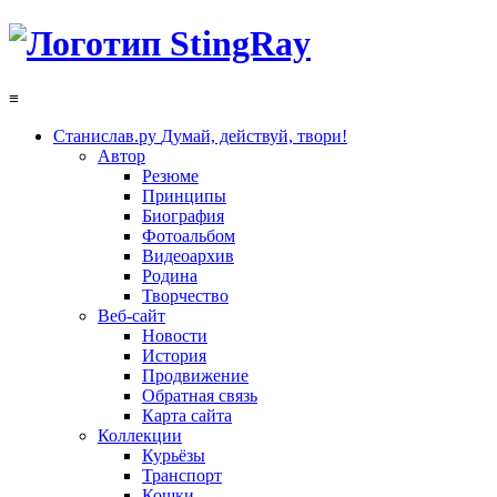
≡
Станислав.ру
Думай, действуй, твори!
Автор
Резюме
Принципы
Биография
Фотоальбом
Видеоархив
Родина
Творчество
Веб-сайт
Новости
История
Продвижение
Обратная связь
Карта сайта
Коллекции
Курьёзы
Транспорт
Кошки