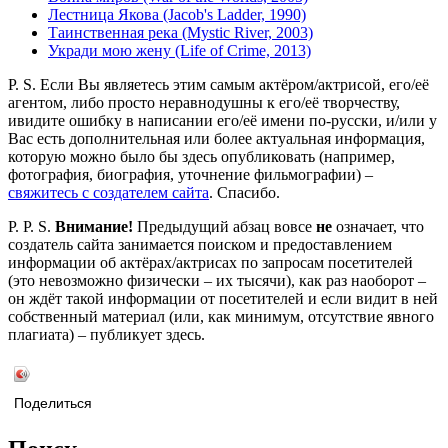
Лестница Якова (Jacob's Ladder, 1990)
Таинственная река (Mystic River, 2003)
Укради мою жену (Life of Crime, 2013)
P. S. Если Вы являетесь этим самым актёром/актрисой, его/её
агентом, либо просто неравнодушны к его/её творчеству,
ивидите ошибку в написании его/её имени по-русски, и/или у
Вас есть дополнительная или более актуальная информация,
которую можно было бы здесь опубликовать (например,
фотография, биография, уточнение фильмографии) –
свяжитесь с создателем сайта
. Спасибо.
P. P. S.
Внимание!
Предыдущий абзац вовсе
не
означает, что
создатель сайта занимается поиском и предоставлением
информации об актёрах/актрисах по запросам посетителей
(это невозможно физически – их тысячи), как раз наоборот –
он ждёт такой информации от посетителей и если видит в ней
собственный материал (или, как минимум, отсутствие явного
плагиата) – публикует здесь.
Поделиться