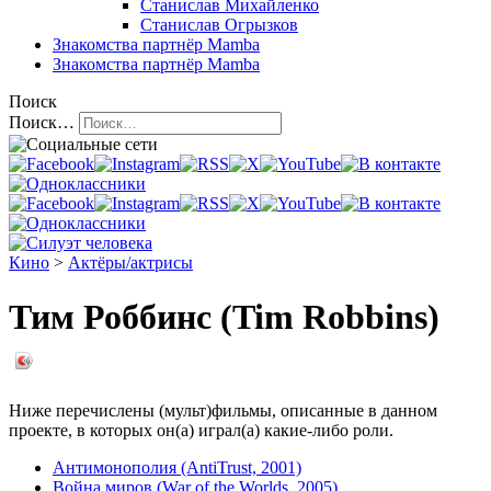
Станислав Михайленко
Станислав Огрызков
Знакомства
партнёр Mamba
Знакомства
партнёр Mamba
Поиск
Поиск…
Кино
>
Актёры/актрисы
Тим Роббинс (Tim Robbins)
Ниже перечислены (мульт)фильмы, описанные в данном
проекте, в которых он(а) играл(а) какие-либо роли.
Антимонополия (AntiTrust, 2001)
Война миров (War of the Worlds, 2005)