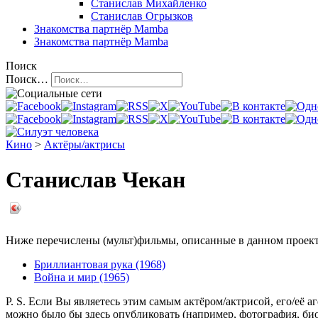
Станислав Михайленко
Станислав Огрызков
Знакомства
партнёр Mamba
Знакомства
партнёр Mamba
Поиск
Поиск…
Кино
>
Актёры/актрисы
Станислав Чекан
Ниже перечислены (мульт)фильмы, описанные в данном проекте,
Бриллиантовая рука (1968)
Война и мир (1965)
P. S. Если Вы являетесь этим самым актёром/актрисой, его/её 
можно было бы здесь опубликовать (например, фотография, б