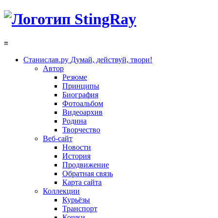
≡
Станислав.ру
Думай, действуй, твори!
Автор
Резюме
Принципы
Биография
Фотоальбом
Видеоархив
Родина
Творчество
Веб-сайт
Новости
История
Продвижение
Обратная связь
Карта сайта
Коллекции
Курьёзы
Транспорт
Кошки