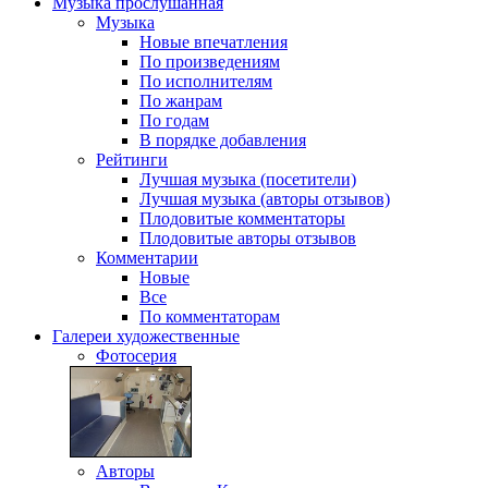
Музыка
прослушанная
Музыка
Новые впечатления
По произведениям
По исполнителям
По жанрам
По годам
В порядке добавления
Рейтинги
Лучшая музыка (посетители)
Лучшая музыка (авторы отзывов)
Плодовитые комментаторы
Плодовитые авторы отзывов
Комментарии
Новые
Все
По комментаторам
Галереи
художественные
Фотосерия
Авторы