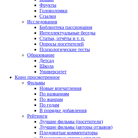
Фрукты
Головоломки
Ссылки
Исследования
Библиотека пассионария
Интеллектуальные беседы
Статьи, отчёты и т. п.
Опросы посетителей
Психологические тесты
Образование
Детсад
Школа
Университет
Кино
просмотренное
Фильмы
Новые впечатления
По названиям
По жанрам
По годам
В порядке добавления
Рейтинги
Лучшие фильмы (посетители)
Лучшие фильмы (авторы отзывов)
Плодовитые комментаторы