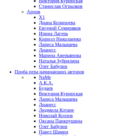
Виктория Куринская
Станислав Огрызков
Архив
X1
Диана Козинцева
Евгений Семиряков
Ирина Лагерь
Кирилл Николаенко
Лариса Малышева
Лианесс
Марина Аверьянова
Наталья Зубрилина
Олег Бабулин
Проба пера
начинающих авторов
NaMe
А.К.А.
Будаев
Виктория Куринская
Лариса Малышева
Лианесс
Людмила Котане
Николай Козлов
Оксана Панкрушина
Олег Бабулин
Павел Шамин