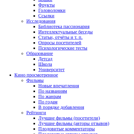
Фрукты
Головоломки
Ссылки
Исследования
Библиотека пассионария
Интеллектуальные беседы
Статьи, отчёты и т. п.
Опросы посетителей
Психологические тесты
Образование
Детсад
Школа
Университет
Кино
просмотренное
Фильмы
Новые впечатления
По названиям
По жанрам
По годам
В порядке добавления
Рейтинги
Лучшие фильмы (посетители)
Лучшие фильмы (авторы отзывов)
Плодовитые комментаторы