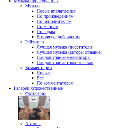
Музыка
прослушанная
Музыка
Новые впечатления
По произведениям
По исполнителям
По жанрам
По годам
В порядке добавления
Рейтинги
Лучшая музыка (посетители)
Лучшая музыка (авторы отзывов)
Плодовитые комментаторы
Плодовитые авторы отзывов
Комментарии
Новые
Все
По комментаторам
Галереи
художественные
Фотосерия
Авторы