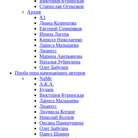
Виктория Куринская
Станислав Огрызков
Архив
X1
Диана Козинцева
Евгений Семиряков
Ирина Лагерь
Кирилл Николаенко
Лариса Малышева
Лианесс
Марина Аверьянова
Наталья Зубрилина
Олег Бабулин
Проба пера
начинающих авторов
NaMe
А.К.А.
Будаев
Виктория Куринская
Лариса Малышева
Лианесс
Людмила Котане
Николай Козлов
Оксана Панкрушина
Олег Бабулин
Павел Шамин