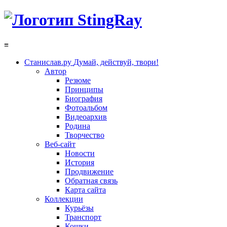
≡
Станислав.ру
Думай, действуй, твори!
Автор
Резюме
Принципы
Биография
Фотоальбом
Видеоархив
Родина
Творчество
Веб-сайт
Новости
История
Продвижение
Обратная связь
Карта сайта
Коллекции
Курьёзы
Транспорт
Кошки