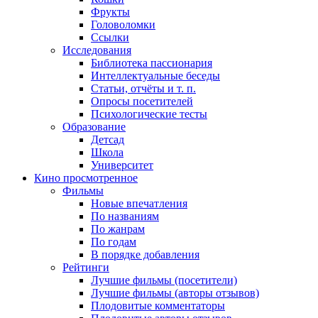
Фрукты
Головоломки
Ссылки
Исследования
Библиотека пассионария
Интеллектуальные беседы
Статьи, отчёты и т. п.
Опросы посетителей
Психологические тесты
Образование
Детсад
Школа
Университет
Кино
просмотренное
Фильмы
Новые впечатления
По названиям
По жанрам
По годам
В порядке добавления
Рейтинги
Лучшие фильмы (посетители)
Лучшие фильмы (авторы отзывов)
Плодовитые комментаторы