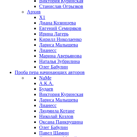
Виктория Куринская
Станислав Огрызков
Архив
X1
Диана Козинцева
Евгений Семиряков
Ирина Лагерь
Кирилл Николаенко
Лариса Малышева
Лианесс
Марина Аверьянова
Наталья Зубрилина
Олег Бабулин
Проба пера
начинающих авторов
NaMe
А.К.А.
Будаев
Виктория Куринская
Лариса Малышева
Лианесс
Людмила Котане
Николай Козлов
Оксана Панкрушина
Олег Бабулин
Павел Шамин