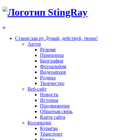
≡
Станислав.ру
Думай, действуй, твори!
Автор
Резюме
Принципы
Биография
Фотоальбом
Видеоархив
Родина
Творчество
Веб-сайт
Новости
История
Продвижение
Обратная связь
Карта сайта
Коллекции
Курьёзы
Транспорт
Кошки