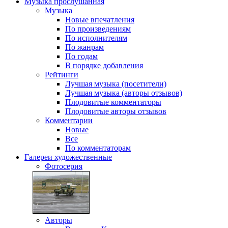
Музыка
прослушанная
Музыка
Новые впечатления
По произведениям
По исполнителям
По жанрам
По годам
В порядке добавления
Рейтинги
Лучшая музыка (посетители)
Лучшая музыка (авторы отзывов)
Плодовитые комментаторы
Плодовитые авторы отзывов
Комментарии
Новые
Все
По комментаторам
Галереи
художественные
Фотосерия
Авторы