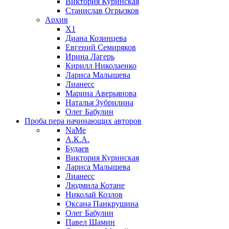
Виктория Куринская
Станислав Огрызков
Архив
X1
Диана Козинцева
Евгений Семиряков
Ирина Лагерь
Кирилл Николаенко
Лариса Малышева
Лианесс
Марина Аверьянова
Наталья Зубрилина
Олег Бабулин
Проба пера
начинающих авторов
NaMe
А.К.А.
Будаев
Виктория Куринская
Лариса Малышева
Лианесс
Людмила Котане
Николай Козлов
Оксана Панкрушина
Олег Бабулин
Павел Шамин