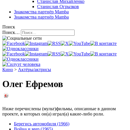
Станислав Михайленко
Станислав Огрызков
Знакомства
партнёр Mamba
Знакомства
партнёр Mamba
Поиск
Поиск…
Кино
>
Актёры/актрисы
Олег Ефремов
Ниже перечислены (мульт)фильмы, описанные в данном
проекте, в которых он(а) играл(а) какие-либо роли.
Берегись автомобиля (1966)
Война и мир (1965)