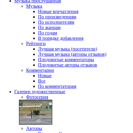
Музыка
прослушанная
Музыка
Новые впечатления
По произведениям
По исполнителям
По жанрам
По годам
В порядке добавления
Рейтинги
Лучшая музыка (посетители)
Лучшая музыка (авторы отзывов)
Плодовитые комментаторы
Плодовитые авторы отзывов
Комментарии
Новые
Все
По комментаторам
Галереи
художественные
Фотосерия
Авторы