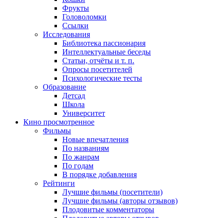
Фрукты
Головоломки
Ссылки
Исследования
Библиотека пассионария
Интеллектуальные беседы
Статьи, отчёты и т. п.
Опросы посетителей
Психологические тесты
Образование
Детсад
Школа
Университет
Кино
просмотренное
Фильмы
Новые впечатления
По названиям
По жанрам
По годам
В порядке добавления
Рейтинги
Лучшие фильмы (посетители)
Лучшие фильмы (авторы отзывов)
Плодовитые комментаторы