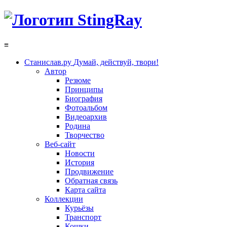
≡
Станислав.ру
Думай, действуй, твори!
Автор
Резюме
Принципы
Биография
Фотоальбом
Видеоархив
Родина
Творчество
Веб-сайт
Новости
История
Продвижение
Обратная связь
Карта сайта
Коллекции
Курьёзы
Транспорт
Кошки