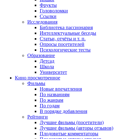
Фрукты
Головоломки
Ссылки
Исследования
Библиотека пассионария
Интеллектуальные беседы
Статьи, отчёты и т. п.
Опросы посетителей
Психологические тесты
Образование
Детсад
Школа
Университет
Кино
просмотренное
Фильмы
Новые впечатления
По названиям
По жанрам
По годам
В порядке добавления
Рейтинги
Лучшие фильмы (посетители)
Лучшие фильмы (авторы отзывов)
Плодовитые комментаторы