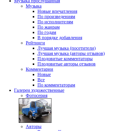
Музыка
прослушанная
Музыка
Новые впечатления
По произведениям
По исполнителям
По жанрам
По годам
В порядке добавления
Рейтинги
Лучшая музыка (посетители)
Лучшая музыка (авторы отзывов)
Плодовитые комментаторы
Плодовитые авторы отзывов
Комментарии
Новые
Все
По комментаторам
Галереи
художественные
Фотосерия
Авторы