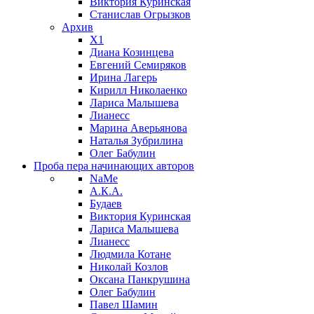
Виктория Куринская
Станислав Огрызков
Архив
X1
Диана Козинцева
Евгений Семиряков
Ирина Лагерь
Кирилл Николаенко
Лариса Малышева
Лианесс
Марина Аверьянова
Наталья Зубрилина
Олег Бабулин
Проба пера
начинающих авторов
NaMe
А.К.А.
Будаев
Виктория Куринская
Лариса Малышева
Лианесс
Людмила Котане
Николай Козлов
Оксана Панкрушина
Олег Бабулин
Павел Шамин